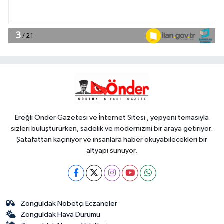
Teknoloji
18:45
Yapay zeka genç
girişimcilere yeni kapılar açıyor
YAŞAM
18:37
Gebze'nin geleceği için
Başkent'te güçlü temaslar
Ereğli Önder Gazetesi ve İnternet Sitesi , yepyeni temasıyla
sizleri buluştururken, sadelik ve modernizmi bir araya getiriyor.
Şatafattan kaçınıyor ve insanlara haber okuyabilecekleri bir
altyapı sunuyor.
Zonguldak Nöbetçi Eczaneler
Zonguldak Hava Durumu