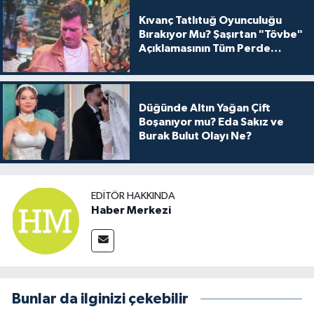
Kıvanç Tatlıtuğ Oyunculuğu
Bırakıyor Mu? Şaşırtan "Tövbe"
Açıklamasının Tüm Perde
Arkası
Düğünde Altın Yağan Çift
Boşanıyor mu? Eda Sakız ve
Burak Bulut Olayı Ne?
EDITÖR HAKKINDA
Haber Merkezi
Bunlar da ilginizi çekebilir