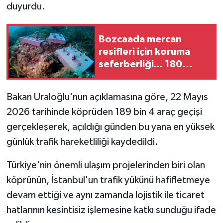
duyurdu.
Bozcaada mercan
resifleri için koruma
seferberliği... 180
deniz canlısı türü kayıt
altına alındı
Bakan Uraloğlu'nun açıklamasına göre, 22 Mayıs
2026 tarihinde köprüden 189 bin 4 araç geçişi
gerçekleşerek, açıldığı günden bu yana en yüksek
günlük trafik hareketliliği kaydedildi.
Türkiye'nin önemli ulaşım projelerinden biri olan
köprünün, İstanbul'un trafik yükünü hafifletmeye
devam ettiği ve aynı zamanda lojistik ile ticaret
hatlarının kesintisiz işlemesine katkı sunduğu ifade