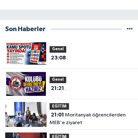
Son Haberler
Genel
23:08
.
Genel
21:21
.
EĞİTİM
21:01
Moritanyalı öğrencilerden
MEB'e ziyaret
EĞİTİM