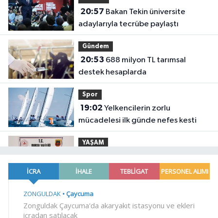
20:57
Bakan Tekin üniversite
adaylarıyla tecrübe paylaştı
Gündem
20:53
688 milyon TL tarımsal
destek hesaplarda
Spor
19:02
Yelkencilerin zorlu
mücadelesi ilk günde nefes kesti
YAŞAM
18:55
Bursa'da tarihi eser
operasyonu! 273 sikke ve 18 obje ele
geçirildi
YAŞAM
18:51
Eyüpsultan Meydanı
yenileniyor... İlk taşı Nuri Aslan koydu