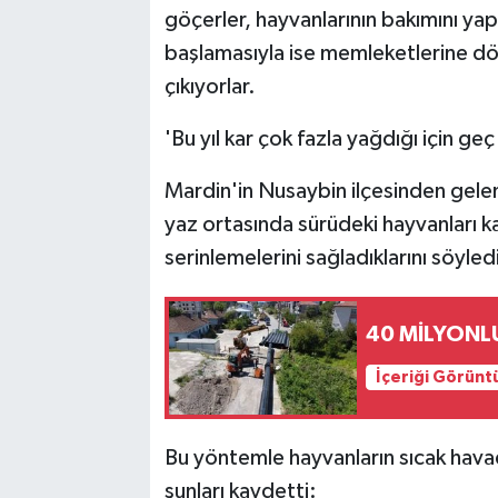
göçerler, hayvanlarının bakımını y
başlamasıyla ise memleketlerine dö
çıkıyorlar.
'Bu yıl kar çok fazla yağdığı için geç 
Mardin'in Nusaybin ilçesinden gel
yaz ortasında sürüdeki hayvanları k
serinlemelerini sağladıklarını söyled
40 MİLYONLU
İçeriği Görünt
Bu yöntemle hayvanların sıcak havad
şunları kaydetti: