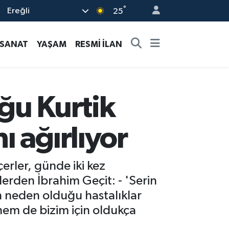
°
Ereğli
25
-SANAT
YAŞAM
RESMİ İLAN
ğu Kurtik
 ağırlıyor
erler, günde iki kez
lerden İbrahim Geçit: - 'Serin
n neden olduğu hastalıklar
hem de bizim için oldukça