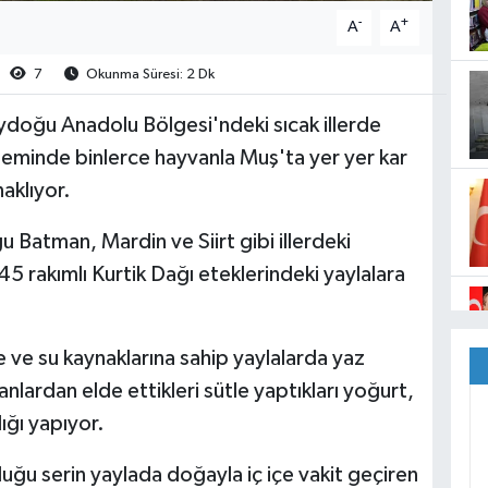
-
+
A
A
7
Okunma Süresi: 2 Dk
doğu Anadolu Bölgesi'ndeki sıcak illerde
neminde binlerce hayvanla Muş'ta yer yer kar
aklıyor.
ğu Batman, Mardin ve Siirt gibi illerdeki
5 rakımlı Kurtik Dağı eteklerindeki yaylalara
e ve su kaynaklarına sahip yaylalarda yaz
lardan elde ettikleri sütle yaptıkları yoğurt,
lığı yapıyor.
uğu serin yaylada doğayla iç içe vakit geçiren