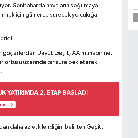
apıyor. Sonbaharda havaların soğumaya
nmek için günlerce sürecek yolculuğa
eridi'
en göçerlerden Davut Geçit, AA muhabirine,
ar örtüsü üzerinde bir süre bekleterek
i.
K YATIRIMDA 2. ETAP BAŞLADI
üle
an daha az etkilendiğini belirten Geçit,