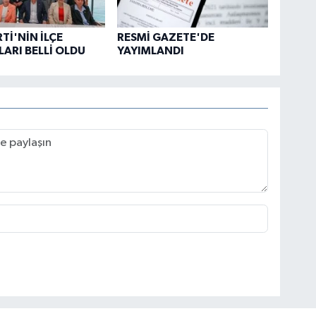
Tİ'NİN İLÇE
RESMİ GAZETE'DE
ARI BELLİ OLDU
YAYIMLANDI