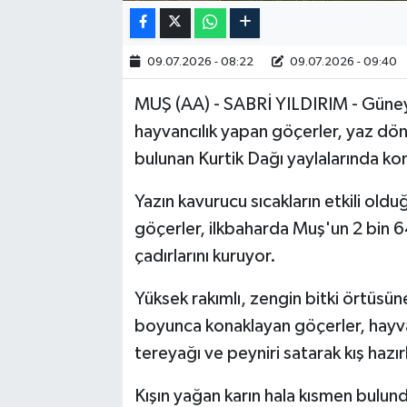
09.07.2026 - 08:22
09.07.2026 - 09:40
MUŞ (AA) - SABRİ YILDIRIM - Güney
hayvancılık yapan göçerler, yaz dö
bulunan Kurtik Dağı yaylalarında kon
Yazın kavurucu sıcakların etkili oldu
göçerler, ilkbaharda Muş'un 2 bin 64
çadırlarını kuruyor.
Yüksek rakımlı, zengin bitki örtüsün
boyunca konaklayan göçerler, hayvan
tereyağı ve peyniri satarak kış hazır
Kışın yağan karın hala kısmen bulund