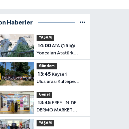
on Haberler
YAŞAM
14:00
ATA Çiftliği
Yoncaları Atatürk
Parkı'na ulaştı
Gündem
13:45
Kayseri
Uluslarası Kültepe
Toplantısı bilim
Genel
insanlarını buluşturdu
13:45
EREYLİN'DE
DERMO MARKET
HİZMETE GİRDİ
YAŞAM