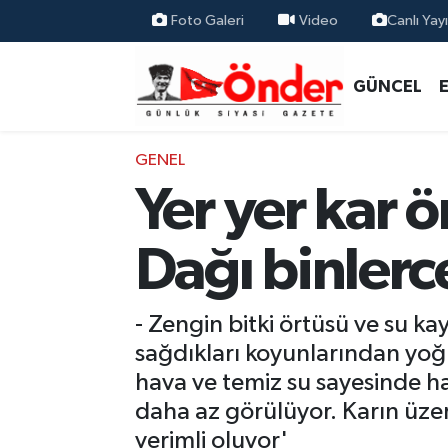
Foto Galeri
Video
Canlı Yay
GÜNCEL
Zonguldak Nöbetçi Eczaneler
GÜNCEL
EĞİTİM
Zonguldak Hava Durumu
GENEL
EKONOMİ
Zonguldak Namaz Vakitleri
Yer yer kar 
MEDYA
Zonguldak Trafik Yoğunluk Haritası
Dağı binlerc
SPOR
TFF 3.Lig 4.Grup Puan Durumu ve Fikstür
- Zengin bitki örtüsü ve su k
SAĞLIK
Tüm Manşetler
sağdıkları koyunlarından yoğu
hava ve temiz su sayesinde ha
KÜLTÜR-SANAT
Son Dakika Haberleri
daha az görülüyor. Karın üze
YAŞAM
Haber Arşivi
verimli oluyor'