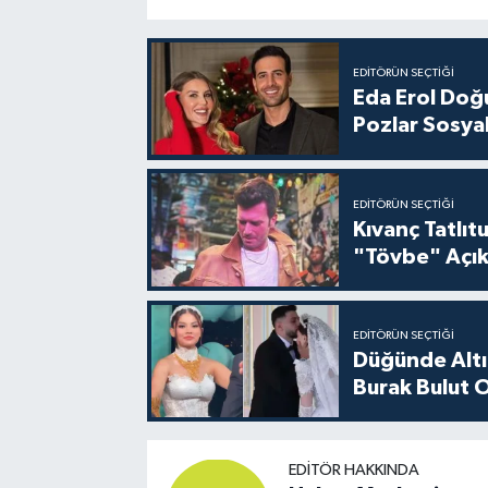
EDITÖRÜN SEÇTIĞI
Eda Erol Doğu
Pozlar Sosyal
EDITÖRÜN SEÇTIĞI
Kıvanç Tatlı
"Tövbe" Açık
EDITÖRÜN SEÇTIĞI
Düğünde Altı
Burak Bulut O
EDITÖR HAKKINDA