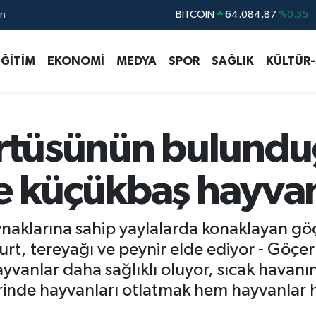
ın
DOLAR
47,5760
%0.1
EURO
55,0126
%0.29
EĞİTİM
EKONOMİ
MEDYA
SPOR
SAĞLIK
KÜLTÜR
STERLİN
64,1794
%0.29
GRAM ALTIN
6422.94
%3.06
BİST100
13.647
%-30
örtüsünün bulundu
e küçükbaş hayvanı
aynaklarına sahip yaylalarda konaklayan göç
rt, tereyağı ve peynir elde ediyor - Göçer
yvanlar daha sağlıklı oluyor, sıcak havanı
rinde hayvanları otlatmak hem hayvanlar 