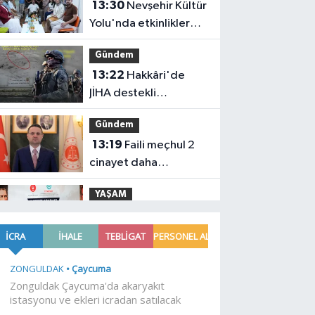
13:30
Nevşehir Kültür
Yolu'nda etkinlikler
peşpeşe yapıldı
Gündem
13:22
Hakkâri'de
JİHA destekli
operasyon
Gündem
13:19
Faili meçhul 2
cinayet daha
aydınlatıldı
YAŞAM
13:15
Türk Dünyasının
kalbi Keçiören'de attı
YAŞAM
13:10
Konya Bisiklet
Festivali'nin açılışı