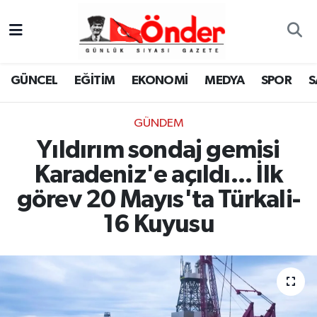
GÜNCEL
Zonguldak Nöbetçi Eczaneler
GÜNCEL
EĞİTİM
EKONOMİ
MEDYA
SPOR
S
EĞİTİM
Zonguldak Hava Durumu
GÜNDEM
EKONOMİ
Zonguldak Namaz Vakitleri
Yıldırım sondaj gemisi
MEDYA
Zonguldak Trafik Yoğunluk Haritası
Karadeniz'e açıldı... İlk
görev 20 Mayıs'ta Türkali-
SPOR
TFF 3.Lig 4.Grup Puan Durumu ve Fikstür
16 Kuyusu
SAĞLIK
Tüm Manşetler
KÜLTÜR-SANAT
Son Dakika Haberleri
YAŞAM
Haber Arşivi