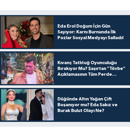
Eda Erol Doğum İçin Gün
Sayıyor: Karnı Burnunda İlk
Pozlar Sosyal Medyayı Salladı!
Kıvanç Tatlıtuğ Oyunculuğu
Bırakıyor Mu? Şaşırtan "Tövbe"
Açıklamasının Tüm Perde
Arkası
Düğünde Altın Yağan Çift
Boşanıyor mu? Eda Sakız ve
Burak Bulut Olayı Ne?