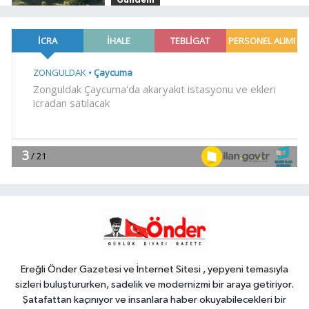
Gündem
23:29
Anadolu Otoyolu'nda
kamyonet çekiciye çarptı!
Genel
21:59
18 YAŞINDAKİ MİRAÇ
HAYATINI KAYBETTİ
Genel
19:59
“KENDİ İRADELERİYLE KABUL
ETMEDİLER!..”
YAŞAM
19:00
Ganita Akşamları'nda büyük
coşku
Ereğli Önder Gazetesi ve İnternet Sitesi , yepyeni temasıyla
sizleri buluştururken, sadelik ve modernizmi bir araya getiriyor.
Şatafattan kaçınıyor ve insanlara haber okuyabilecekleri bir