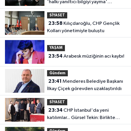
'halkı yanıltıcı bilgiyi yayma'
soruşturması
SİYASET
23:58
Kılıçdaroğlu, CHP Gençlik
Kolları yönetimiyle buluştu
YAŞAM
23:54
Arabesk müziğinin acı kaybı!
Gündem
23:41
Menderes Belediye Başkanı
İlkay Çiçek görevden uzaklaştırıldı
SİYASET
23:34
CHP İstanbul'da yeni
katılımlar... Gürsel Tekin: Birlikte
başaracağız