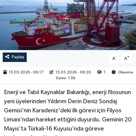
RESMİ İLAN
Paylaş
-
+
A
A
15.05.2026 - 09:17
15.05.2026 - 09:20
1
Okunma
Süresi: 1 Dk
Enerji ve Tabii Kaynaklar Bakanlığı, enerji filosunun
yeni üyelerinden Yıldırım Derin Deniz Sondaj
Gemisi'nin Karadeniz'deki ilk görevi için Filyos
Limanı'ndan hareket ettiğini duyurdu. Geminin 20
Mayıs'ta Türkali-16 Kuyusu'nda göreve