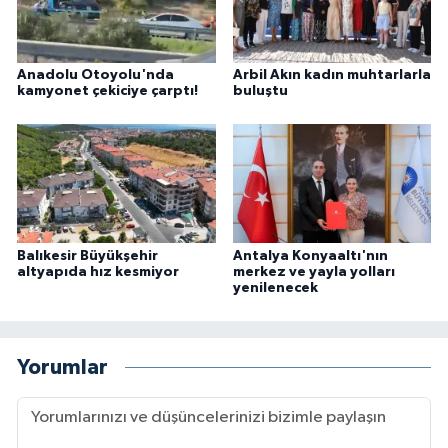
Anadolu Otoyolu'nda
Arbil Akın kadın muhtarlarla
kamyonet çekiciye çarptı!
buluştu
Balıkesir Büyükşehir
Antalya Konyaaltı'nın
altyapıda hız kesmiyor
merkez ve yayla yolları
yenilenecek
Yorumlar