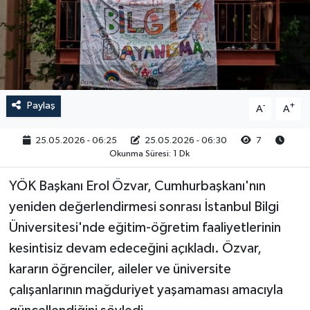
RESMİ İLAN
Paylaş
-
+
A
A
25.05.2026 - 06:25
25.05.2026 - 06:30
7
Okunma Süresi: 1 Dk
YÖK Başkanı Erol Özvar, Cumhurbaşkanı'nın
yeniden değerlendirmesi sonrası İstanbul Bilgi
Üniversitesi'nde eğitim-öğretim faaliyetlerinin
kesintisiz devam edeceğini açıkladı. Özvar,
kararın öğrenciler, aileler ve üniversite
çalışanlarının mağduriyet yaşamaması amacıyla