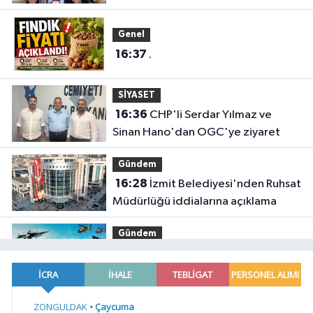
yeniden kapsamlı şekilde
incelenecek
Genel
16:37
.
SİYASET
16:36
CHP'li Serdar Yılmaz ve
Sinan Hano'dan OGC'ye ziyaret
Gündem
16:28
İzmit Belediyesi'nden Ruhsat
Müdürlüğü iddialarına açıklama
Gündem
16:24
Türk F-16'ları NATO görevi
için Estonya'da... MSB yerli savunma
sistemleriyle güçleniyor
EKONOMİ