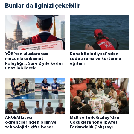
Bunlar da ilginizi çekebilir
YÖK'ten uluslararası
Konak Belediyesi'nden
mezunlara ikamet
suda arama ve kurtarma
kolaylığı... Süre 2 yıla kadar
eğitimi
uzatılabilecek
ARGEM Lisesi
MEB ve Türk Kızılay'dan
öğrencilerinden bilim ve
Çocuklara Yönelik Afet
teknolojide çifte başarı
Farkındalık Çalıştayı