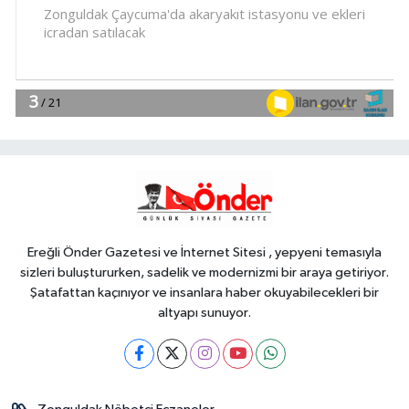
16:19
İMES OSB geleceğin
sanayisini inşa ediyor! Sanayinin
geleceği İMES OSB'de konuşuldu
Gündem
16:15
Trabzon'a yapılacak yeni
yatırımlar imza altına alındı
EĞİTİM
16:09
YÖK'ten uluslararası
mezunlara ikamet kolaylığı... Süre 2
yıla kadar uzatılabilecek
Ereğli Önder Gazetesi ve İnternet Sitesi , yepyeni temasıyla
sizleri buluştururken, sadelik ve modernizmi bir araya getiriyor.
Şatafattan kaçınıyor ve insanlara haber okuyabilecekleri bir
altyapı sunuyor.