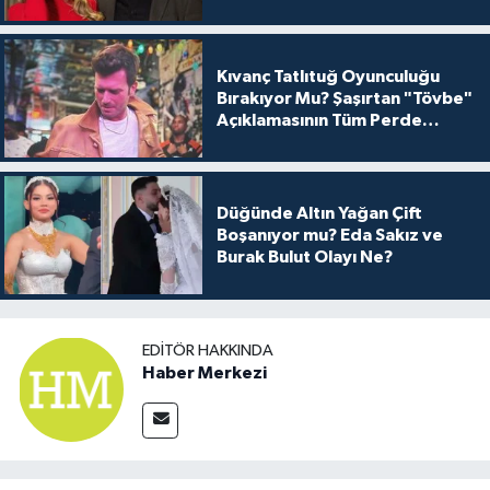
Kıvanç Tatlıtuğ Oyunculuğu
Bırakıyor Mu? Şaşırtan "Tövbe"
Açıklamasının Tüm Perde
Arkası
Düğünde Altın Yağan Çift
Boşanıyor mu? Eda Sakız ve
Burak Bulut Olayı Ne?
EDITÖR HAKKINDA
Haber Merkezi