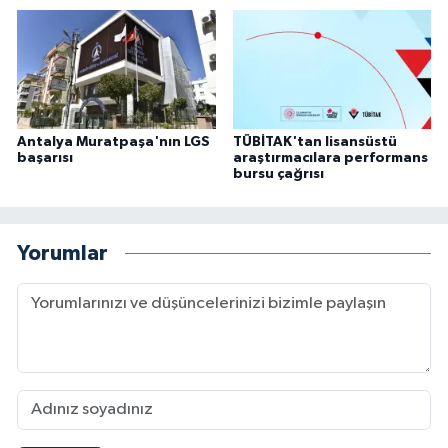
Antalya Muratpaşa'nın LGS
TÜBİTAK'tan lisansüstü
başarısı
araştırmacılara performans
bursu çağrısı
Yorumlar