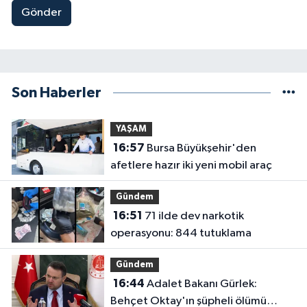
Gönder
Son Haberler
YAŞAM
16:57
Bursa Büyükşehir'den
afetlere hazır iki yeni mobil araç
Gündem
16:51
71 ilde dev narkotik
operasyonu: 844 tutuklama
Gündem
16:44
Adalet Bakanı Gürlek:
Behçet Oktay'ın şüpheli ölümü