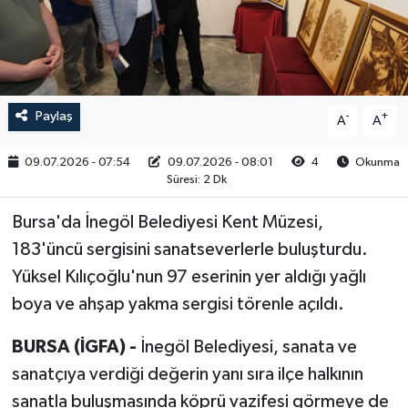
RESMİ İLAN
Paylaş
-
+
A
A
09.07.2026 - 07:54
09.07.2026 - 08:01
4
Okunma
Süresi: 2 Dk
Bursa'da İnegöl Belediyesi Kent Müzesi,
183'üncü sergisini sanatseverlerle buluşturdu.
Yüksel Kılıçoğlu'nun 97 eserinin yer aldığı yağlı
boya ve ahşap yakma sergisi törenle açıldı.
BURSA (İGFA) -
İnegöl Belediyesi, sanata ve
sanatçıya verdiği değerin yanı sıra ilçe halkının
sanatla buluşmasında köprü vazifesi görmeye de