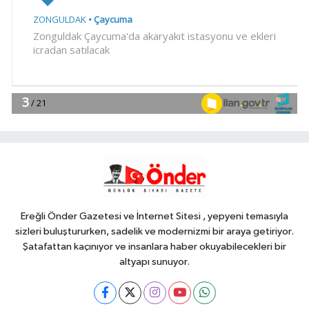
başaracağız
Gündem
23:29
Anadolu Otoyolu'nda
kamyonet çekiciye çarptı!
Genel
21:59
18 YAŞINDAKİ MİRAÇ
HAYATINI KAYBETTİ
Genel
19:59
“KENDİ İRADELERİYLE KABUL
ETMEDİLER!..”
Ereğli Önder Gazetesi ve İnternet Sitesi , yepyeni temasıyla
sizleri buluştururken, sadelik ve modernizmi bir araya getiriyor.
Şatafattan kaçınıyor ve insanlara haber okuyabilecekleri bir
altyapı sunuyor.