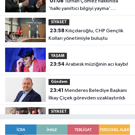
01:08
Turhan Çömez hakkında
'halkı yanıltıcı bilgiyi yayma'
soruşturması
SİYASET
23:58
Kılıçdaroğlu, CHP Gençlik
Kolları yönetimiyle buluştu
YAŞAM
23:54
Arabesk müziğinin acı kaybı!
Gündem
23:41
Menderes Belediye Başkanı
İlkay Çiçek görevden uzaklaştırıldı
SİYASET
23:34
CHP İstanbul'da yeni
katılımlar... Gürsel Tekin: Birlikte