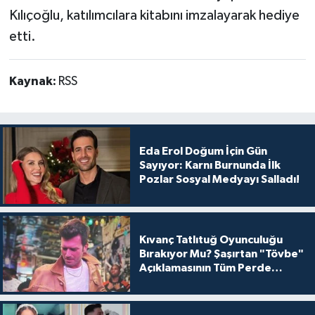
Kılıçoğlu, katılımcılara kitabını imzalayarak hediye
etti.
Kaynak:
RSS
Eda Erol Doğum İçin Gün
Sayıyor: Karnı Burnunda İlk
Pozlar Sosyal Medyayı Salladı!
Kıvanç Tatlıtuğ Oyunculuğu
Bırakıyor Mu? Şaşırtan "Tövbe"
Açıklamasının Tüm Perde
Arkası