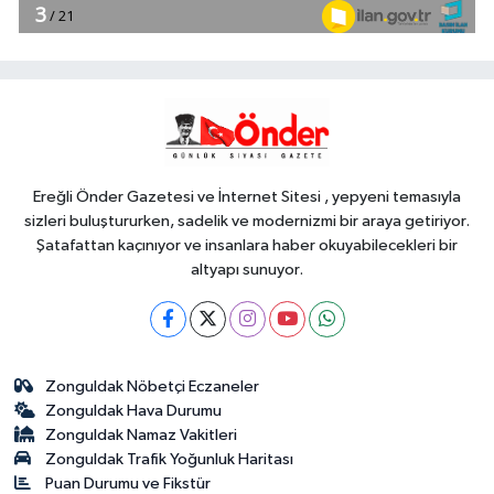
konutlarına ziyaret
YAŞAM
14:57
Gaziantep'te Dülük Baba
Zaviyesi ve Türbesi asıl yerinde
yeniden inşa edilecek
Ereğli Önder Gazetesi ve İnternet Sitesi , yepyeni temasıyla
sizleri buluştururken, sadelik ve modernizmi bir araya getiriyor.
Şatafattan kaçınıyor ve insanlara haber okuyabilecekleri bir
altyapı sunuyor.
Zonguldak Nöbetçi Eczaneler
Zonguldak Hava Durumu
Zonguldak Namaz Vakitleri
Zonguldak Trafik Yoğunluk Haritası
Puan Durumu ve Fikstür