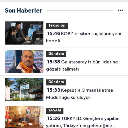
Son Haberler
Teknoloji
15:46
KOBİ'ler siber suçluların yeni
hedefi
Gündem
15:38
Galatasaray tribün liderine
gözaltı talimatı
Gündem
15:33
Kepsut'a Orman İşletme
Müdürlüğü kuruluyor
YAŞAM
15:26
TÜRKYED: Gençlere yapılan
yatırım, Türkiye'nin geleceğine