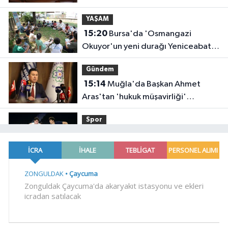
yatırımdır
YAŞAM
15:20
Bursa'da 'Osmangazi
Okuyor'un yeni durağı Yeniceabat
oldu
Gündem
15:14
Muğla'da Başkan Ahmet
Aras'tan 'hukuk müşavirliği'
açıklaması
Spor
15:09
Çayırova'da, geleceğin
basketbolcuları seçmelerde ter
döktü
Genel
15:06
ACI HABER GELDİ
YAŞAM
15:04
AFAD'dan Yozgat'ta EYY