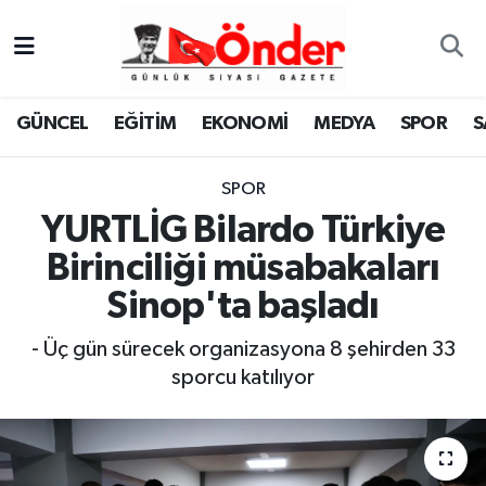
GÜNCEL
Zonguldak Nöbetçi Eczaneler
GÜNCEL
EĞİTİM
EKONOMİ
MEDYA
SPOR
S
EĞİTİM
Zonguldak Hava Durumu
SPOR
EKONOMİ
Zonguldak Namaz Vakitleri
YURTLİG Bilardo Türkiye
MEDYA
Zonguldak Trafik Yoğunluk Haritası
Birinciliği müsabakaları
Sinop'ta başladı
SPOR
TFF 3.Lig 4.Grup Puan Durumu ve Fikstür
- Üç gün sürecek organizasyona 8 şehirden 33
SAĞLIK
Tüm Manşetler
sporcu katılıyor
KÜLTÜR-SANAT
Son Dakika Haberleri
YAŞAM
Haber Arşivi