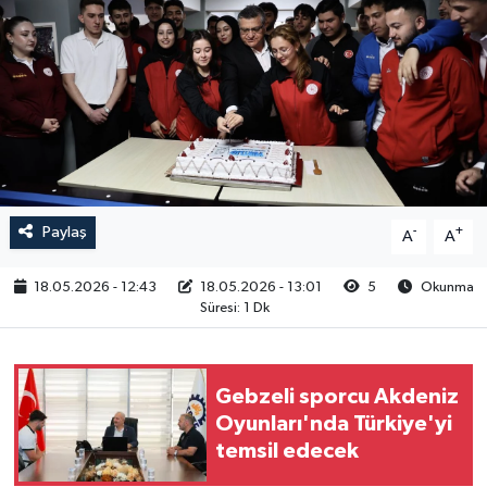
RESMİ İLAN
Paylaş
-
+
A
A
18.05.2026 - 12:43
18.05.2026 - 13:01
5
Okunma
Süresi: 1 Dk
Gebzeli sporcu Akdeniz
Oyunları'nda Türkiye'yi
temsil edecek