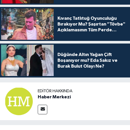
Kıvanç Tatlıtuğ Oyunculuğu
Bırakıyor Mu? Şaşırtan "Tövbe"
Açıklamasının Tüm Perde
Arkası
Düğünde Altın Yağan Çift
Boşanıyor mu? Eda Sakız ve
Burak Bulut Olayı Ne?
EDITÖR HAKKINDA
Haber Merkezi