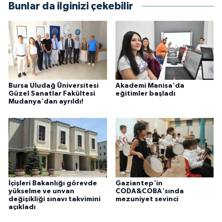
Bunlar da ilginizi çekebilir
Bursa Uludağ Üniversitesi
Akademi Manisa'da
Güzel Sanatlar Fakültesi
eğitimler başladı
Mudanya'dan ayrıldı!
İçişleri Bakanlığı görevde
Gaziantep'in
yükselme ve unvan
CODA&COBA'sında
değişikliği sınavı takvimini
mezuniyet sevinci
açıkladı