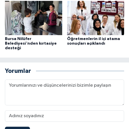
Bursa Nilüfer
Öğretmenlerin il içi atama
Belediyesi'nden kırtasiye
sonuçları açıklandı
desteği
Yorumlar