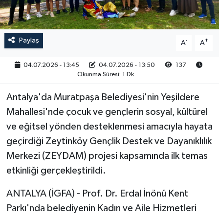
RESMİ İLAN
Paylaş
-
+
A
A
04.07.2026 - 13:45
04.07.2026 - 13:50
137
Okunma Süresi: 1 Dk
Antalya'da Muratpaşa Belediyesi'nin Yeşildere
Mahallesi'nde çocuk ve gençlerin sosyal, kültürel
ve eğitsel yönden desteklenmesi amacıyla hayata
geçirdiği Zeytinköy Gençlik Destek ve Dayanıklılık
Merkezi (ZEYDAM) projesi kapsamında ilk temas
etkinliği gerçekleştirildi.
ANTALYA (İGFA) - Prof. Dr. Erdal İnönü Kent
Parkı'nda belediyenin Kadın ve Aile Hizmetleri