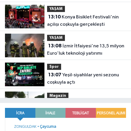
YAŞAM
13:10
Konya Bisiklet Festivali'nin
açılışı coşkuyla gerçekleşti
YAŞAM
13:08
İzmir İtfaiyesi'ne 13,5 milyon
Euro'luk teknoloji yatırımı
Spor
13:07
Yeşil-siyahlılar yeni sezonu
coşkuyla açtı
Magazin
13:05
Maltepe'de, Süreyya
Plajı'nda müzik ziyafeti
YAŞAM