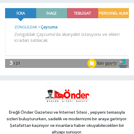
23:29
Anadolu Otoyolu'nda
kamyonet çekiciye çarptı!
Genel
21:59
18 YAŞINDAKİ MİRAÇ
HAYATINI KAYBETTİ
Genel
19:59
“KENDİ İRADELERİYLE KABUL
ETMEDİLER!..”
YAŞAM
19:00
Ganita Akşamları'nda büyük
coşku
Ereğli Önder Gazetesi ve İnternet Sitesi , yepyeni temasıyla
sizleri buluştururken, sadelik ve modernizmi bir araya getiriyor.
Şatafattan kaçınıyor ve insanlara haber okuyabilecekleri bir
altyapı sunuyor.