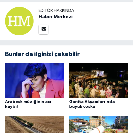
EDITÖR HAKKINDA
Haber Merkezi
Bunlar da ilginizi çekebilir
Arabesk müziğinin acı
Ganita Akşamları'nda
kaybı!
büyük coşku