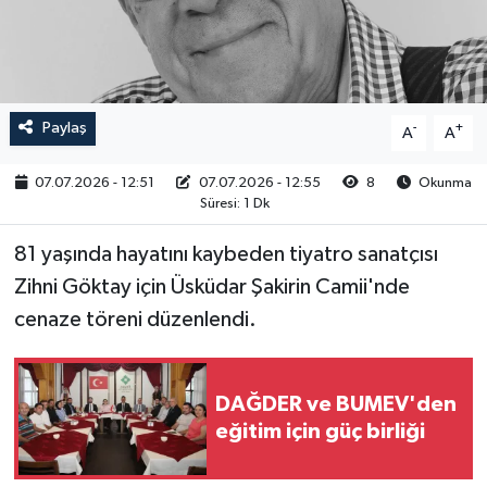
RESMİ İLAN
Paylaş
-
+
A
A
07.07.2026 - 12:51
07.07.2026 - 12:55
8
Okunma
Süresi: 1 Dk
81 yaşında hayatını kaybeden tiyatro sanatçısı
Zihni Göktay için Üsküdar Şakirin Camii'nde
cenaze töreni düzenlendi.
DAĞDER ve BUMEV'den
eğitim için güç birliği