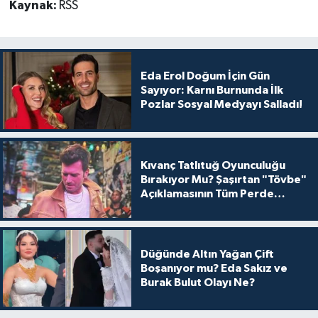
Kaynak:
RSS
Eda Erol Doğum İçin Gün
Sayıyor: Karnı Burnunda İlk
Pozlar Sosyal Medyayı Salladı!
Kıvanç Tatlıtuğ Oyunculuğu
Bırakıyor Mu? Şaşırtan "Tövbe"
Açıklamasının Tüm Perde
Arkası
Düğünde Altın Yağan Çift
Boşanıyor mu? Eda Sakız ve
Burak Bulut Olayı Ne?