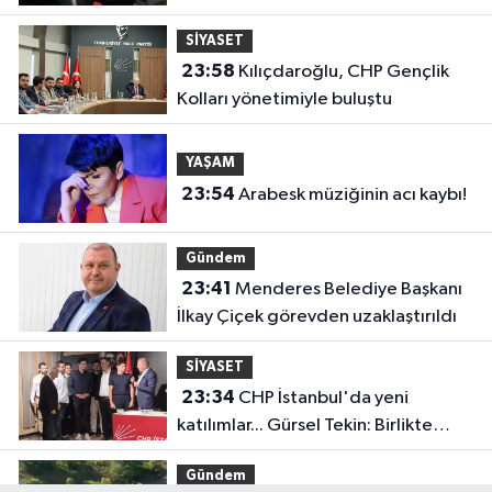
soruşturması
SİYASET
23:58
Kılıçdaroğlu, CHP Gençlik
Kolları yönetimiyle buluştu
YAŞAM
23:54
Arabesk müziğinin acı kaybı!
Gündem
23:41
Menderes Belediye Başkanı
İlkay Çiçek görevden uzaklaştırıldı
SİYASET
23:34
CHP İstanbul'da yeni
katılımlar... Gürsel Tekin: Birlikte
başaracağız
Gündem