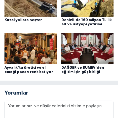
Kırsal yollara neşter
Denizli'de 160 milyon TL'lik
alt ve üstyapı yatırımı
Ayvalık'ta üretici ve el
DAĞDER ve BUMEV'den
emeği pazarı renk katıyor
eğitim için güç birliği
Yorumlar