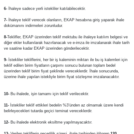
6-
İhaleye sadece yerli istekliler katılabilecektir.
7-
İhaleye teklif verecek olanların, EKAP hesabına giriş yaparak ihale
dokümanını indirmeleri zorunludur.
8-
Teklifler, EKAP üzerinden teklif mektubu ile ihaleye katılım belgesi ve
diğer ekler kullanılarak hazırlanacak ve e-imza ile imzalanarak ihale tarih
ve saatine kadar EKAP üzerinden gönderilecektir.
9-
İstekliler tekliflerini, her bir iş kaleminin miktarı ile bu iş kalemleri için
teklif edilen birim fiyatların çarpımı sonucu bulunan toplam bedel
üzerinden teklif birim fiyat şeklinde vereceklerdir. İhale sonucunda,
üzerine ihale yapılan istekliyle birim fiyat sözleşme imzalanacaktır.
10-
Bu ihalede, işin tamamı için teklif verilecektir.
11-
İstekliler teklif ettikleri bedelin %3’ünden az olmamak üzere kendi
belirleyecekleri tutarda geçici teminat vereceklerdir.
12-
Bu ihalede elektronik eksiltme yapılmayacaktır.
13-
Verilen tekliflerin geçerlilik süresi, ihale tarihinden itibaren
120