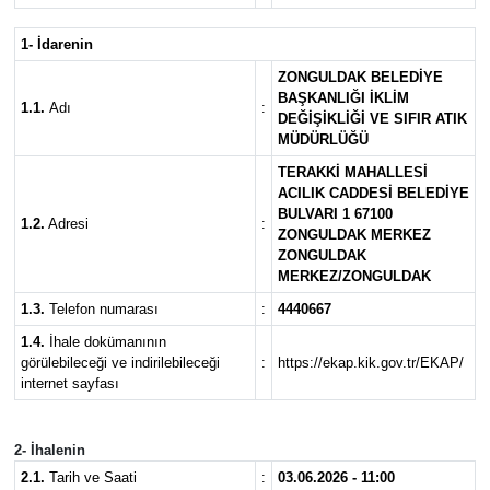
RESMİ İLAN
1- İdarenin
ZONGULDAK BELEDİYE
BAŞKANLIĞI İKLİM
1.1.
Adı
:
DEĞİŞİKLİĞİ VE SIFIR ATIK
MÜDÜRLÜĞÜ
TERAKKİ MAHALLESİ
ACILIK CADDESİ BELEDİYE
BULVARI 1 67100
1.2.
Adresi
:
ZONGULDAK MERKEZ
ZONGULDAK
MERKEZ/ZONGULDAK
1.3.
Telefon numarası
:
4440667
1.4.
İhale dokümanının
görülebileceği ve indirilebileceği
:
https://ekap.kik.gov.tr/EKAP/
internet sayfası
2- İhalenin
2.1.
Tarih ve Saati
:
03.06.2026 - 11:00