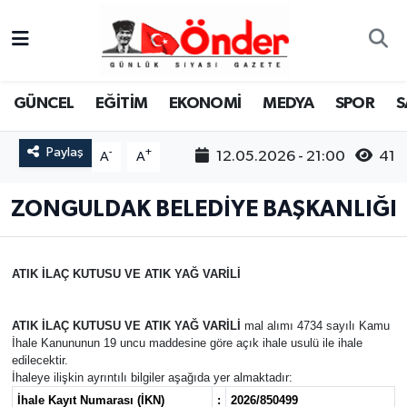
GÜNCEL
Zonguldak Nöbetçi Eczaneler
GÜNCEL
EĞİTİM
EKONOMİ
MEDYA
SPOR
S
EĞİTİM
Zonguldak Hava Durumu
Paylaş
-
+
12.05.2026 - 21:00
41
A
A
EKONOMİ
Zonguldak Namaz Vakitleri
ZONGULDAK BELEDİYE BAŞKANLIĞI
MEDYA
Zonguldak Trafik Yoğunluk Haritası
SPOR
TFF 3.Lig 4.Grup Puan Durumu ve Fikstür
ATIK İLAÇ KUTUSU VE ATIK YAĞ VARİLİ
SAĞLIK
Tüm Manşetler
ATIK İLAÇ KUTUSU VE ATIK YAĞ VARİLİ
mal alımı 4734 sayılı Kamu
İhale Kanununun 19 uncu maddesine göre açık ihale usulü ile ihale
KÜLTÜR-SANAT
Son Dakika Haberleri
edilecektir.
İhaleye ilişkin ayrıntılı bilgiler aşağıda yer almaktadır:
YAŞAM
Haber Arşivi
İhale Kayıt Numarası (İKN)
:
2026/850499