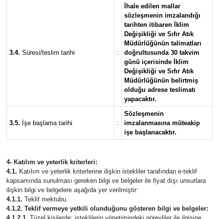
İhale edilen mallar
sözleşmenin imzalandığı
tarihten itibaren İklim
Değişikliği ve Sıfır Atık
Müdürlüğünün talimatları
3.4.
Süresi/teslim tarihi
:
doğrultusunda 30 takvim
günü içerisinde İklim
Değişikliği ve Sıfır Atık
Müdürlüğünün belirtmiş
olduğu adrese teslimatı
yapacaktır.
Sözleşmenin
3.5.
İşe başlama tarihi
:
imzalanmasına müteakip
işe başlanacaktır.
4- Katılım ve yeterlik kriterleri:
4.1.
Katılım ve yeterlik kriterlerine ilişkin istekliler tarafından e-teklif
kapsamında sunulması gereken bilgi ve belgeler ile fiyat dışı unsurlara
ilişkin bilgi ve belgelere aşağıda yer verilmiştir:
4.1.1.
Teklif mektubu.
4.1.2. Teklif vermeye yetkili olunduğunu gösteren bilgi ve belgeler:
4.1.2.1.
Tüzel kişilerde; isteklilerin yönetimindeki görevliler ile ilgisine