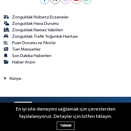
Zonguldak Nöbetçi Eczaneler
Zonguldak Hava Durumu
Zonguldak Namaz Vakitleri
Zonguldak Trafik Yoğunluk Haritası
Puan Durumu ve Fikstür
Tüm Manşetler
Son Dakika Haberleri
Haber Arşivi
Künye
RSS
Copyright © 2023. Her hakkı saklıdır.
En iyi site deneyimi sağlamak için çerezlerden
faydalanıyoruz. Detaylar için lütfen tıklayın.
Haber Yazılımı:
TE Bilişim
TAMAM