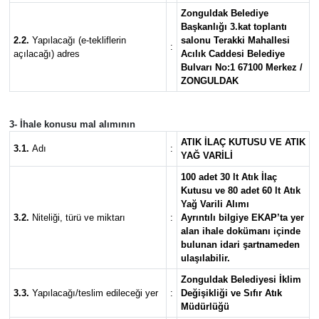
Zonguldak Belediye
Başkanlığı 3.kat toplantı
2.2.
Yapılacağı (e-tekliflerin
salonu Terakki Mahallesi
:
açılacağı) adres
Acılık Caddesi Belediye
Bulvarı No:1 67100 Merkez /
ZONGULDAK
3- İhale konusu mal alımının
ATIK İLAÇ KUTUSU VE ATIK
3.1.
Adı
:
YAĞ VARİLİ
100 adet 30 lt Atık İlaç
Kutusu ve 80 adet 60 lt Atık
Yağ Varili Alımı
3.2.
Niteliği, türü ve miktarı
:
Ayrıntılı bilgiye EKAP’ta yer
alan ihale dokümanı içinde
bulunan idari şartnameden
ulaşılabilir.
Zonguldak Belediyesi İklim
3.3.
Yapılacağı/teslim edileceği yer
:
Değişikliği ve Sıfır Atık
Müdürlüğü