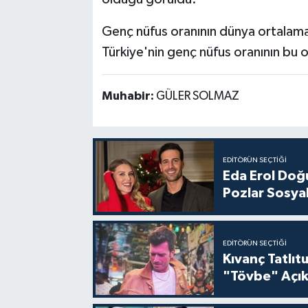
Genç nüfus oranının dünya ortalama
Türkiye'nin genç nüfus oranının bu 
Muhabir:
GÜLER SOLMAZ
EDITÖRÜN SEÇTIĞI
Eda Erol Doğu
Pozlar Sosyal
EDITÖRÜN SEÇTIĞI
Kıvanç Tatlı
"Tövbe" Açık