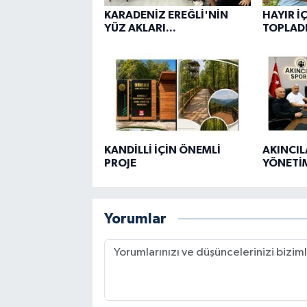
KARADENİZ EREĞLİ'NİN
HAYIR İÇ
YÜZ AKLARI...
TOPLAD
KANDİLLİ İÇİN ÖNEMLİ
AKINCIL
PROJE
YÖNETİM
Yorumlar