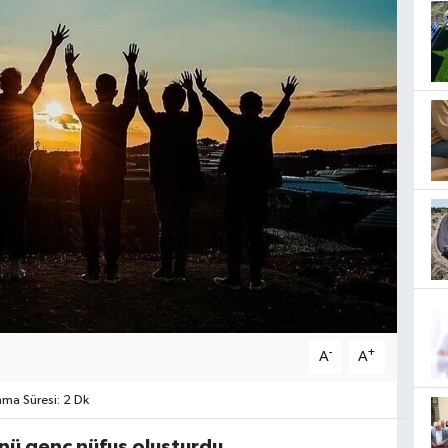
-
+
A
A
ma Süresi: 2 Dk
ü genç nüfus oluşturdu.