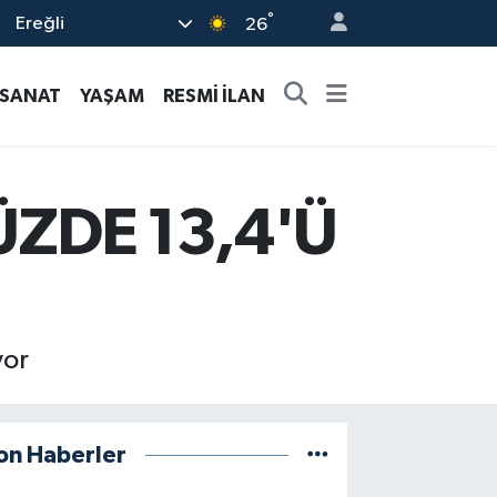
°
Ereğli
26
-SANAT
YAŞAM
RESMİ İLAN
ZDE 13,4'Ü
yor
on Haberler