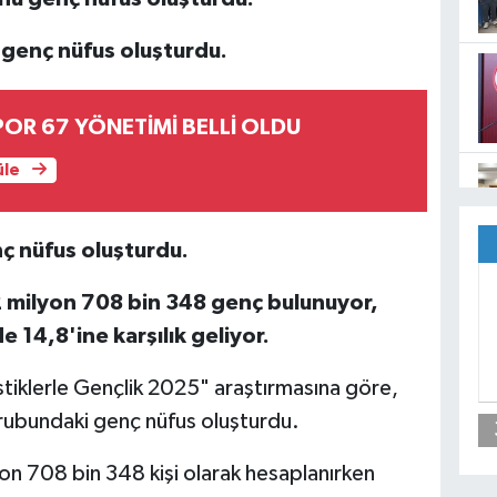
genç nüfus oluşturdu.
POR 67 YÖNETİMİ BELLİ OLDU
üle
nç nüfus oluşturdu.
12 milyon 708 bin 348 genç bulunuyor,
14,8'ine karşılık geliyor.
stiklerle Gençlik 2025" araştırmasına göre,
rubundaki genç nüfus oluşturdu.
yon 708 bin 348 kişi olarak hesaplanırken