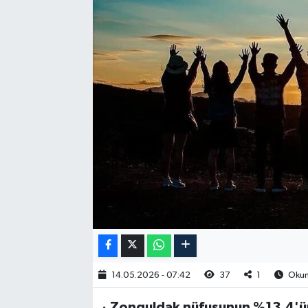
RESMİ İLAN
14.05.2026 - 07:42
37
1
Okun
· Zonguldak nüfusunun %13,4'ün