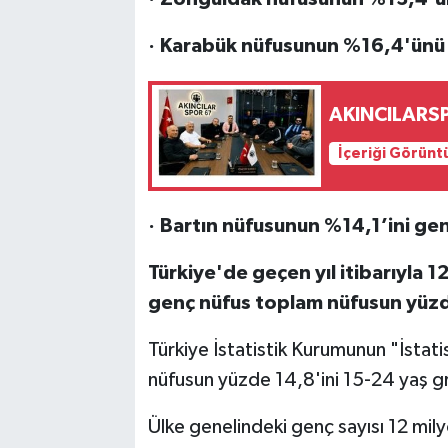
· Karabük nüfusunun %16,4'ünü 
AKINCILARS
İçeriği Görünt
· Bartın nüfusunun %14,1’ini ge
Türkiye'de geçen yıl itibarıyla 
genç nüfus toplam nüfusun yüzde 
Türkiye İstatistik Kurumunun "İstati
nüfusun yüzde 14,8'ini 15-24 yaş g
Ülke genelindeki genç sayısı 12 mil