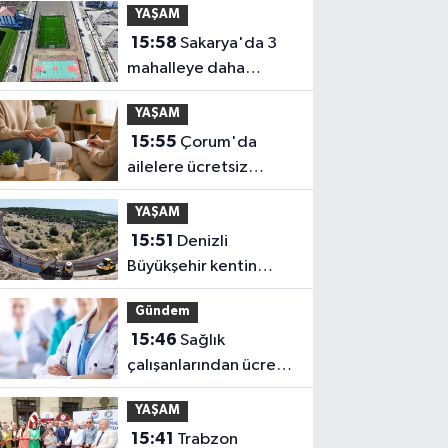
YAŞAM
15:58
Sakarya'da 3
mahalleye daha
sportif yatırım
YAŞAM
15:55
Çorum'da
ailelere ücretsiz
danışmanlık desteği
YAŞAM
15:51
Denizli
Büyükşehir kentin
ulaşım ağını
Gündem
güçlendiriyor
15:46
Sağlık
çalışanlarından ücret
ve emeklilik reformu
YAŞAM
çağrısı
15:41
Trabzon