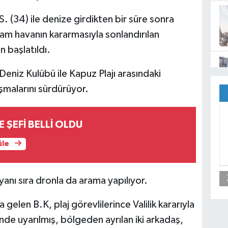
S. (34) ile denize girdikten bir süre sonra
şam havanın kararmasıyla sonlandırılan
 başlatıldı.
Deniz Kulübü ile Kapuz Plajı arasındaki
şmalarını sürdürüyor.
E ŞEFİ BELLİ OLDU
üle
 yanı sıra dronla da arama yapılıyor.
 gelen B.K, plaj görevlilerince Valilik kararıyla
e uyarılmış, bölgeden ayrılan iki arkadaş,