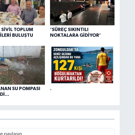
 SİVİL TOPLUM
‘SÜREÇ SIKINTILI
İLERİ BULUŞTU
NOKTALARA GİDİYOR’
ANAN SU POMPASI
.
İ...