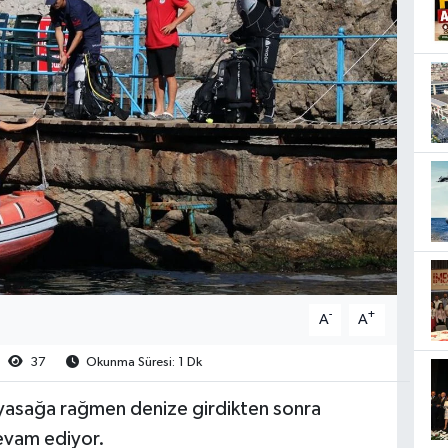
-
+
A
A
37
Okunma Süresi: 1 Dk
asağa rağmen denize girdikten sonra
evam ediyor.