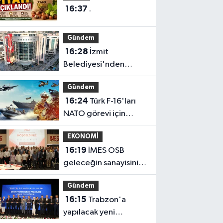
16:37
.
Gündem
16:28
İzmit
Belediyesi'nden
Ruhsat Müdürlüğü
Gündem
iddialarına açıklama
16:24
Türk F-16'ları
NATO görevi için
Estonya'da... MSB yerli
EKONOMİ
savunma sistemleriyle
16:19
İMES OSB
güçleniyor
geleceğin sanayisini
inşa ediyor! Sanayinin
Gündem
geleceği İMES
16:15
Trabzon'a
OSB'de konuşuldu
yapılacak yeni