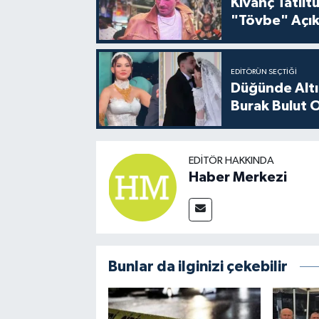
Kıvanç Tatlı
"Tövbe" Açık
EDITÖRÜN SEÇTIĞI
Düğünde Altı
Burak Bulut O
EDITÖR HAKKINDA
Haber Merkezi
Bunlar da ilginizi çekebilir