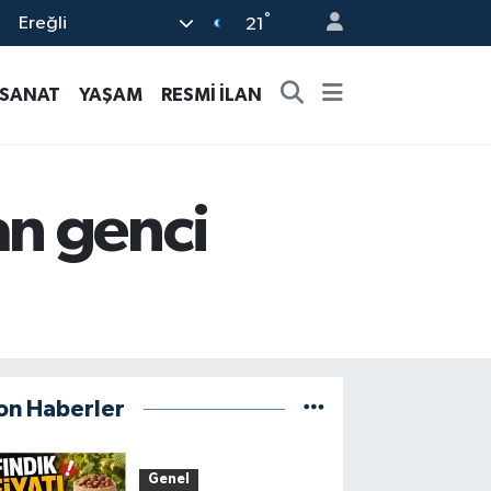
°
Ereğli
21
-SANAT
YAŞAM
RESMİ İLAN
n genci
on Haberler
Genel