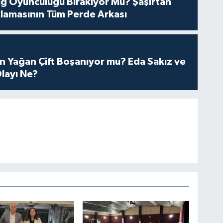
tuğ Oyunculuğu Bırakıyor Mu? Şaşırtan
lamasının Tüm Perde Arkası
n Yağan Çift Boşanıyor mu? Eda Sakız ve
layı Ne?