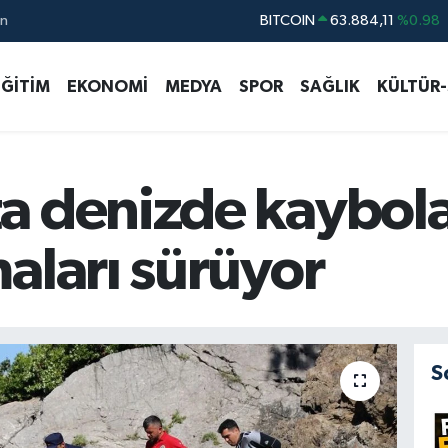
ın
DOLAR
47,5563
%0.01
EURO
54,7916
%0.01
EĞİTİM
EKONOMİ
MEDYA
SPOR
SAĞLIK
KÜLTÜR
STERLİN
63,9168
%-0.44
GRAM ALTIN
6168.70
%-0.11
BİST100
13.411
%-35
a denizde kaybola
aları sürüyor
S