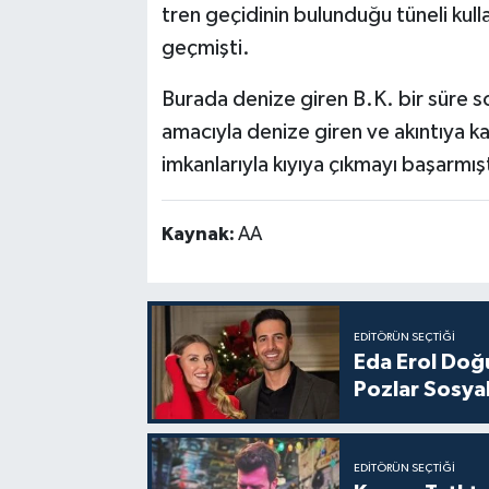
tren geçidinin bulunduğu tüneli kull
geçmişti.
Burada denize giren B.K. bir süre 
amacıyla denize giren ve akıntıya k
imkanlarıyla kıyıya çıkmayı başarmışt
Kaynak:
AA
EDITÖRÜN SEÇTIĞI
Eda Erol Doğu
Pozlar Sosyal
EDITÖRÜN SEÇTIĞI