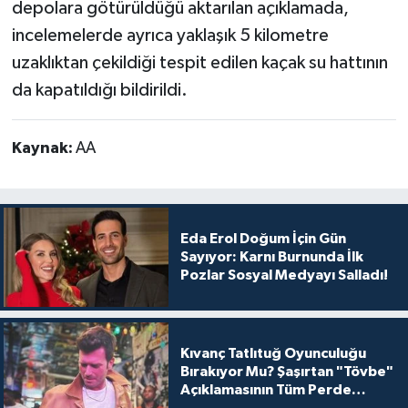
depolara götürüldüğü aktarılan açıklamada,
incelemelerde ayrıca yaklaşık 5 kilometre
uzaklıktan çekildiği tespit edilen kaçak su hattının
da kapatıldığı bildirildi.
Kaynak:
AA
Eda Erol Doğum İçin Gün
Sayıyor: Karnı Burnunda İlk
Pozlar Sosyal Medyayı Salladı!
Kıvanç Tatlıtuğ Oyunculuğu
Bırakıyor Mu? Şaşırtan "Tövbe"
Açıklamasının Tüm Perde
Arkası