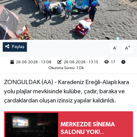
RESMİ İLAN
Paylaş
-
+
A
A
26.06.2026 - 13:08
26.06.2026 - 13:15
17
Okunma Süresi: 1 Dk
ZONGULDAK (AA) - Karadeniz Ereğli-Alaplı kara
yolu plajlar mevkisinde kulübe, çadır, baraka ve
çardaklardan oluşan izinsiz yapılar kaldırıldı.
MERKEZDE SİNEMA
SALONU YOK!..