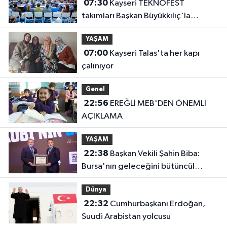
07:30
Kayseri TEKNOFEST
takımları Başkan Büyükkılıç'la
buluştu
YAŞAM
07:00
Kayseri Talas'ta her kapı
çalınıyor
Genel
22:56
EREĞLİ MEB'DEN ÖNEMLİ
AÇIKLAMA
YAŞAM
22:38
Başkan Vekili Şahin Biba:
Bursa'nın geleceğini bütüncül
anlayışla planlıyoruz
Dünya
22:32
Cumhurbaşkanı Erdoğan,
Suudi Arabistan yolcusu