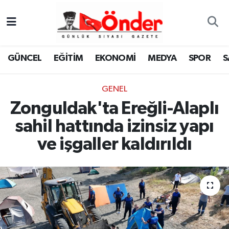
GÜNCEL
Zonguldak Nöbetçi Eczaneler
GÜNCEL
EĞİTİM
EKONOMİ
MEDYA
SPOR
S
EĞİTİM
Zonguldak Hava Durumu
GENEL
EKONOMİ
Zonguldak Namaz Vakitleri
Zonguldak'ta Ereğli-Alaplı
MEDYA
Zonguldak Trafik Yoğunluk Haritası
sahil hattında izinsiz yapı
ve işgaller kaldırıldı
SPOR
TFF 3.Lig 4.Grup Puan Durumu ve Fikstür
SAĞLIK
Tüm Manşetler
KÜLTÜR-SANAT
Son Dakika Haberleri
YAŞAM
Haber Arşivi