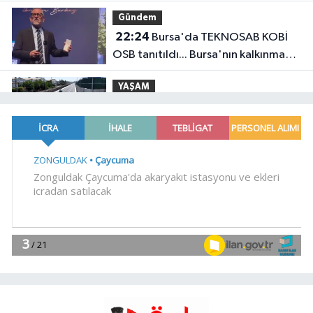
Gündem
22:24
Bursa'da TEKNOSAB KOBİ
OSB tanıtıldı... Bursa'nın kalkınma
yolculuğunda yeni dönem
YAŞAM
20:55
Kocaeli Darıca'ya
Büyükşehir'den modern ulaşım
yatırımı
Gündem
20:52
MGK'dan 8 maddelik
bildiri... Terörsüz Türkiye, bölgesel
güvenlik ve Gazze mesajı
YAŞAM
19:02
Yakıt barcı filosuna iki yeni
gemi
Teknoloji
18:52
Türk Tarih Kurumu'ndan tarihi