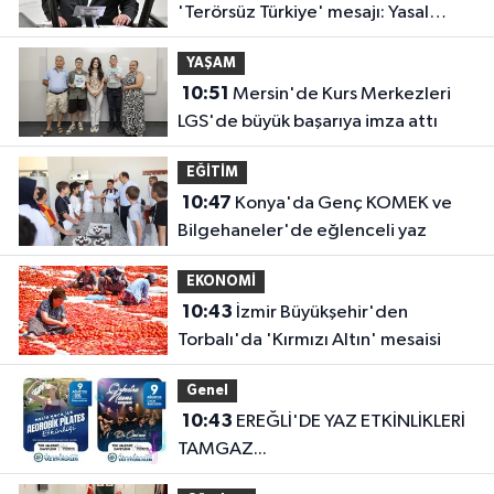
'Terörsüz Türkiye' mesajı: Yasal
düzenlemeler kalıcı sonuç üretecek
YAŞAM
10:51
Mersin'de Kurs Merkezleri
LGS'de büyük başarıya imza attı
EĞİTİM
10:47
Konya'da Genç KOMEK ve
Bilgehaneler'de eğlenceli yaz
EKONOMİ
10:43
İzmir Büyükşehir'den
Torbalı'da 'Kırmızı Altın' mesaisi
Genel
10:43
EREĞLİ'DE YAZ ETKİNLİKLERİ
TAMGAZ...