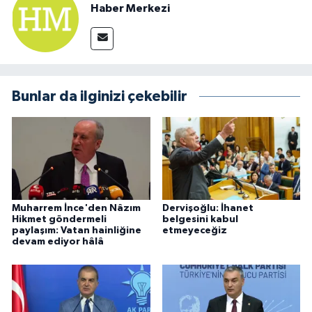
Haber Merkezi
Bunlar da ilginizi çekebilir
Muharrem İnce'den Nâzım
Dervişoğlu: İhanet
Hikmet göndermeli
belgesini kabul
paylaşım: Vatan hainliğine
etmeyeceğiz
devam ediyor hâlâ