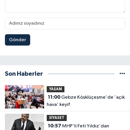
Gönder
Son Haberler
YAŞAM
11:00
Gebze Köşklüçeşme'de 'açık
hava' keyif
SİYASET
10:57
MHP'li Feti Yıldız'dan