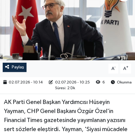
RESMİ İLAN
Paylaş
-
+
A
A
02.07.2026 - 10:14
02.07.2026 - 10:25
6
Okunma
Süresi: 2 Dk
AK Parti Genel Başkan Yardımcısı Hüseyin
Yayman, CHP Genel Başkanı Özgür Özel'in
Financial Times gazetesinde yayımlanan yazısını
sert sözlerle eleştirdi. Yayman, 'Siyasi mücadele