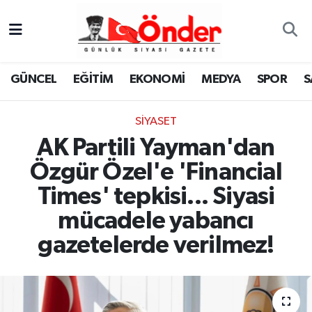
GÜNCEL
Zonguldak Nöbetçi Eczaneler
GÜNCEL
EĞİTİM
EKONOMİ
MEDYA
SPOR
S
EĞİTİM
Zonguldak Hava Durumu
SİYASET
EKONOMİ
Zonguldak Namaz Vakitleri
AK Partili Yayman'dan
MEDYA
Zonguldak Trafik Yoğunluk Haritası
Özgür Özel'e 'Financial
Times' tepkisi... Siyasi
SPOR
TFF 3.Lig 4.Grup Puan Durumu ve Fikstür
mücadele yabancı
SAĞLIK
Tüm Manşetler
gazetelerde verilmez!
KÜLTÜR-SANAT
Son Dakika Haberleri
YAŞAM
Haber Arşivi