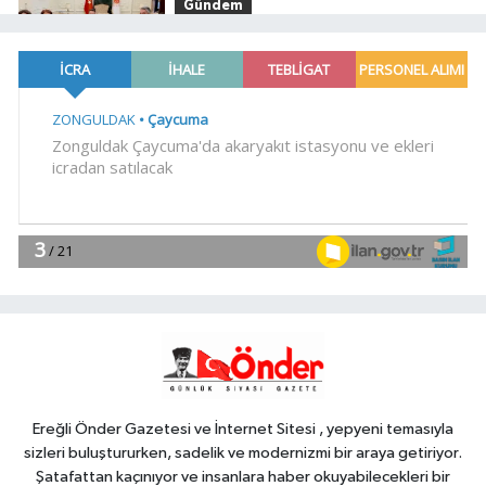
Gündem
10:38
Bakan Gürlek Mumcu
ailesiyle görüştü
Gündem
10:34
İzmir Güzelbahçe
Zabıtası'ndan kapsamlı gıda
denetimi
YAŞAM
10:30
Bursa Nilüfer'e 7 yeni park
kazandırılıyor
YAŞAM
10:25
Kocaeli'de Dilovası Kent
Meydanı hızlandı
Ereğli Önder Gazetesi ve İnternet Sitesi , yepyeni temasıyla
sizleri buluştururken, sadelik ve modernizmi bir araya getiriyor.
Şatafattan kaçınıyor ve insanlara haber okuyabilecekleri bir