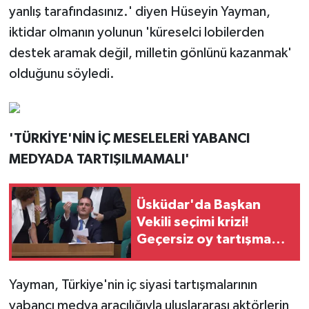
yanlış tarafındasınız.' diyen Hüseyin Yayman,
iktidar olmanın yolunun 'küreselci lobilerden
destek aramak değil, milletin gönlünü kazanmak'
olduğunu söyledi.
'TÜRKİYE'NİN İÇ MESELELERİ YABANCI
MEDYADA TARTIŞILMAMALI'
Üsküdar'da Başkan
Vekili seçimi krizi!
Geçersiz oy tartışması
çıktı
Yayman, Türkiye'nin iç siyasi tartışmalarının
yabancı medya aracılığıyla uluslararası aktörlerin