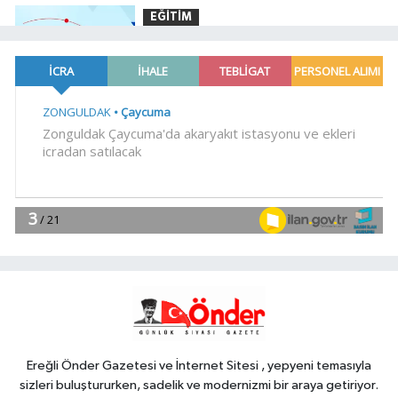
EĞİTİM
11:00
TÜBİTAK'tan lisansüstü
araştırmacılara performans bursu
çağrısı
YAŞAM
10:56
Ayvalık, Tarihi Gümrük
Meydanı'na kavuştu
YAŞAM
10:53
Daha yeşil Milas için yoğun
çalışma
YAŞAM
10:50
İzmir Karabağlar'da
Gazeteci Barış Selçuk saygıyla anıldı
Ereğli Önder Gazetesi ve İnternet Sitesi , yepyeni temasıyla
sizleri buluştururken, sadelik ve modernizmi bir araya getiriyor.