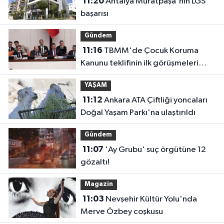
11:20
Antalya Muratpaşa'nın LGS
başarısı
Gündem
11:16
TBMM'de Çocuk Koruma
Kanunu teklifinin ilk görüşmeleri
tamamlandı
YAŞAM
11:12
Ankara ATA Çiftliği yoncaları
Doğal Yaşam Parkı'na ulaştırıldı
Gündem
11:07
'Ay Grubu' suç örgütüne 12
gözaltı!
Magazin
11:03
Nevşehir Kültür Yolu'nda
Merve Özbey coşkusu