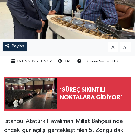
RESMİ İLAN
Paylaş
-
+
A
A
16.05.2026 - 05:57
145
Okunma Süresi: 1 Dk
‘SÜREÇ SIKINTILI
NOKTALARA GİDİYOR’
İstanbul Atatürk Havalimanı Millet Bahçesi'nde
önceki gün açılışı gerçekleştirilen 5. Zonguldak