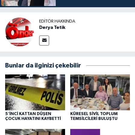
EDITÖR HAKKINDA
Derya Tetik
Bunlar da ilginizi çekebilir
5'İNCİ KATTAN DÜŞEN
KÜRESEL SİVİL TOPLUM
ÇOCUK HAYATINI KAYBETTİ
TEMSİLCİLERİ BULUŞTU