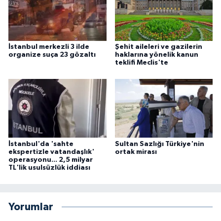
İstanbul merkezli 3 ilde
Şehit aileleri ve gazilerin
organize suça 23 gözaltı
haklarına yönelik kanun
teklifi Meclis'te
İstanbul'da 'sahte
Sultan Sazlığı Türkiye'nin
ekspertizle vatandaşlık'
ortak mirası
operasyonu... 2,5 milyar
TL'lik usulsüzlük iddiası
Yorumlar