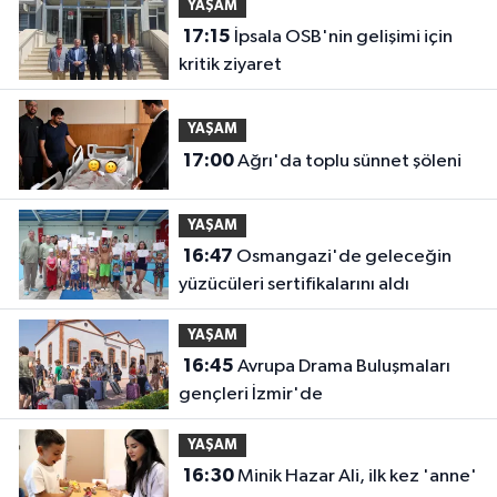
YAŞAM
17:15
İpsala OSB'nin gelişimi için
kritik ziyaret
YAŞAM
17:00
Ağrı'da toplu sünnet şöleni
YAŞAM
16:47
Osmangazi'de geleceğin
yüzücüleri sertifikalarını aldı
YAŞAM
16:45
Avrupa Drama Buluşmaları
gençleri İzmir'de
YAŞAM
16:30
Minik Hazar Ali, ilk kez 'anne'