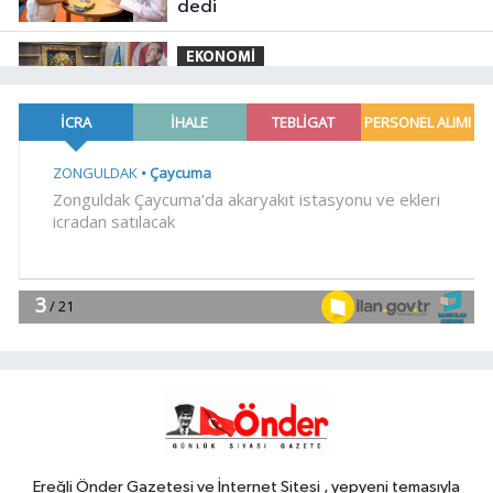
dedi
EKONOMİ
16:20
Esnaf odalarından ortak
açıklama
YAŞAM
16:19
Toplu taşımaya sıkı denetim
YAŞAM
16:17
Emekli Kafe'de kuaför ve
berber hizmeti başladı
EĞİTİM
16:15
KARBEM'den LGS'de yüzde
95,7 başarı
Ereğli Önder Gazetesi ve İnternet Sitesi , yepyeni temasıyla