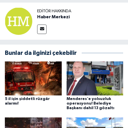
EDITÖR HAKKINDA
Haber Merkezi
Bunlar da ilginizi çekebilir
5 il için şiddetli rüzgâr
Menderes'e yolsuzluk
alarmı!
operasyonu! Belediye
Başkanı dahil 13 gözaltı