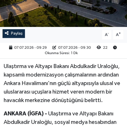
RESMİ İLAN
Paylaş
-
+
A
A
07.07.2026 - 09:29
07.07.2026 - 09:30
22
Okunma Süresi: 1 Dk
Ulaştırma ve Altyapı Bakanı Abdulkadir Uraloğlu,
kapsamlı modernizasyon çalışmalarının ardından
Ankara Havalimanı'nın güçlü altyapısıyla ulusal ve
uluslararası uçuşlara hizmet veren modern bir
havacılık merkezine dönüştüğünü belirtti.
ANKARA (İGFA) -
Ulaştırma ve Altyapı Bakanı
Abdulkadir Uraloğlu, sosyal medya hesabından