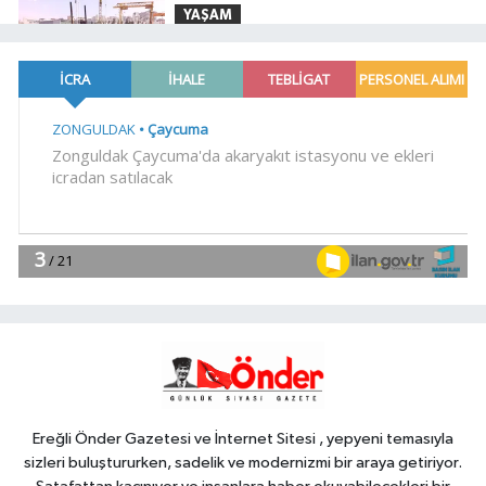
YAŞAM
19:02
Yakıt barcı filosuna iki yeni
gemi
Teknoloji
18:52
Türk Tarih Kurumu'ndan tarihi
içerikler tek platformda
EKONOMİ
18:49
Fındık alım fiyatları
açıklandı... Alımlar 24 Ağustos'ta
başlıyor
Genel
18:48
.
Ereğli Önder Gazetesi ve İnternet Sitesi , yepyeni temasıyla
sizleri buluştururken, sadelik ve modernizmi bir araya getiriyor.