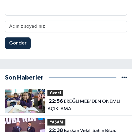
Gönder
Son Haberler
Genel
22:56
EREĞLİ MEB'DEN ÖNEMLİ
AÇIKLAMA
YAŞAM
22:38
Başkan Vekili Şahin Biba: