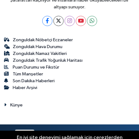
Şatafattan kaçınıyor ve insanlara haber okuyabilecekleri bir
altyapı sunuyor.
Zonguldak Nöbetçi Eczaneler
Zonguldak Hava Durumu
Zonguldak Namaz Vakitleri
Zonguldak Trafik Yoğunluk Haritası
Puan Durumu ve Fikstür
Tüm Manşetler
Son Dakika Haberleri
Haber Arşivi
Künye
RSS
Copyright © 2023. Her hakkı saklıdır.
En iyi site deneyimi sağlamak için çerezlerden