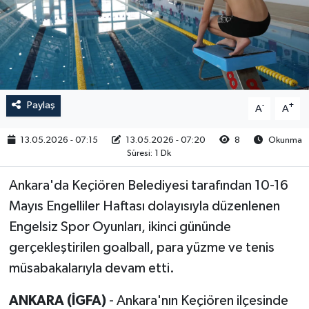
RESMİ İLAN
Paylaş
-
+
A
A
13.05.2026 - 07:15
13.05.2026 - 07:20
8
Okunma
Süresi: 1 Dk
Ankara'da Keçiören Belediyesi tarafından 10-16
Mayıs Engelliler Haftası dolayısıyla düzenlenen
Engelsiz Spor Oyunları, ikinci gününde
gerçekleştirilen goalball, para yüzme ve tenis
müsabakalarıyla devam etti.
ANKARA (İGFA)
- Ankara'nın Keçiören ilçesinde