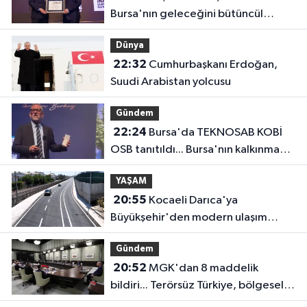
Bursa'nın geleceğini bütüncül
anlayışla planlıyoruz
Dünya
22:32
Cumhurbaşkanı Erdoğan,
Suudi Arabistan yolcusu
Gündem
22:24
Bursa'da TEKNOSAB KOBİ
OSB tanıtıldı... Bursa'nın kalkınma
yolculuğunda yeni dönem
YAŞAM
20:55
Kocaeli Darıca'ya
Büyükşehir'den modern ulaşım
yatırımı
Gündem
20:52
MGK'dan 8 maddelik
bildiri... Terörsüz Türkiye, bölgesel
güvenlik ve Gazze mesajı