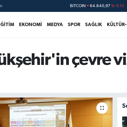
ın
DOLAR
47,7436
%0.18
EURO
55,2510
%0.32
EĞİTİM
EKONOMİ
MEDYA
SPOR
SAĞLIK
KÜLTÜR
STERLİN
64,4811
%0.38
GRAM ALTIN
6660.55
%0
BİST100
13.779
%-14
ükşehir'in çevre v
S