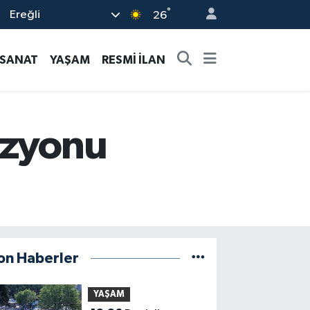
°
Ereğli
26
-SANAT
YAŞAM
RESMİ İLAN
izyonu
on Haberler
YAŞAM