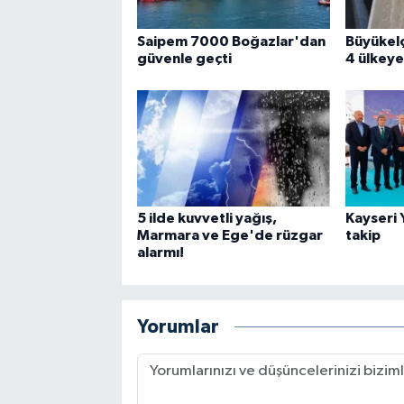
Saipem 7000 Boğazlar'dan
Büyükelç
güvenle geçti
4 ülkeye
5 ilde kuvvetli yağış,
Kayseri 
Marmara ve Ege'de rüzgar
takip
alarmı!
Yorumlar