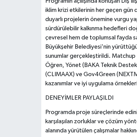
Programın açılışında konuşan Dış İli
iklim krizi etkilerinin her geçen gün
duyarlı projelerin önemine vurgu yap
sürdürülebilir kalkınma hedefleri d
çevresel hem de toplumsal fayda sağl
Büyükşehir Belediyesi'nin yürüttüğü
sunumlar gerçekleştirildi. Matchup 
Öğren, Yönet (BAKA Teknik Destek
(CLIMAAX) ve Gov4Green (NEXTMED
kazanımlar ve iyi uygulama örnekleri 
DENEYİMLER PAYLAŞILDI
Programda proje süreçlerinde edin
karşılaşılan zorluklar ve çözüm yöntem
alanında yürütülen çalışmalar hakkınd