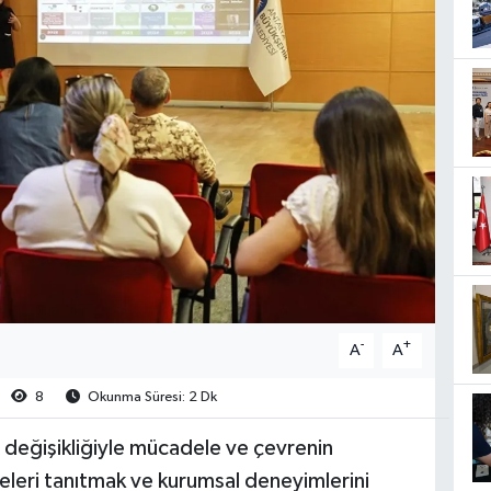
-
+
A
A
8
Okunma Süresi: 2 Dk
m değişikliğiyle mücadele ve çevrenin
eleri tanıtmak ve kurumsal deneyimlerini