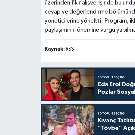
üzerinden fikir alışverişinde bulund
cevap ve değerlendirme bölümünde ka
yöneticilerine yöneltti. Program, ikl
paylaşımının önemine vurgu yapılma
Kaynak:
RSS
EDITÖRÜN SEÇTIĞI
Eda Erol Doğu
Pozlar Sosyal
EDITÖRÜN SEÇTIĞI
Kıvanç Tatlı
"Tövbe" Açık