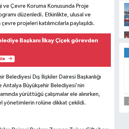
iği ve Çevre Koruma Konusunda Proje
gramı düzenledi. Etkinlikte, ulusal ve
çevre projeleri katılımcılarla paylaşıldı.
lediye Başkanı İlkay Çiçek görevden
ı
üle
Belediyesi Dış İlişkiler Dairesi Başkanlığı
te Antalya Büyükşehir Belediyesi'nin
samında yürüttüğü çalışmalar ele alınırken,
l yönetimlerin rolüne dikkat çekildi.