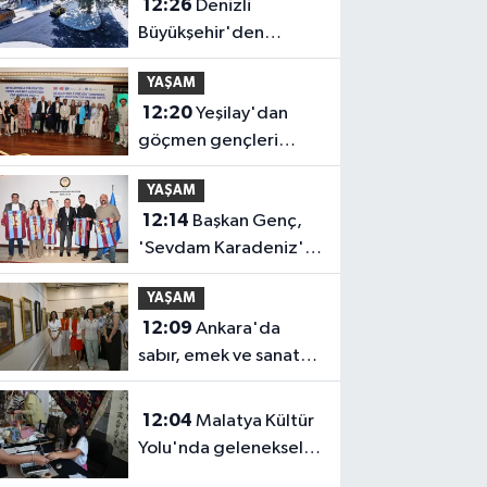
12:26
Denizli
Büyükşehir'den
Buldan'a dev yatırım
YAŞAM
12:20
Yeşilay'dan
göçmen gençleri
bağımlılık risklerinden
YAŞAM
koruyacak uluslararası
12:14
Başkan Genç,
model
'Sevdam Karadeniz'
ekibini ağırladı! Film
YAŞAM
Festivali Aralık'ta
12:09
Ankara'da
sabır, emek ve sanat
Zafer Çarşısı'nda
hayat buldu
12:04
Malatya Kültür
Yolu'nda geleneksel
ve kültürel birikim