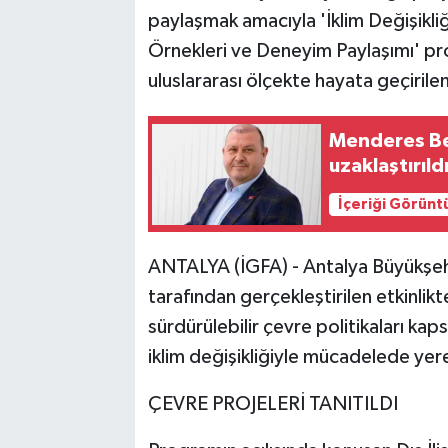
paylaşmak amacıyla 'İklim Değişikl
Örnekleri ve Deneyim Paylaşımı' pro
uluslararası ölçekte hayata geçirilen 
Menderes Be
uzaklaştırıld
İçeriği Görünt
ANTALYA (İGFA) - Antalya Büyükşehir 
tarafından gerçekleştirilen etkinlik
sürdürülebilir çevre politikaları kap
iklim değişikliğiyle mücadelede yere
ÇEVRE PROJELERİ TANITILDI