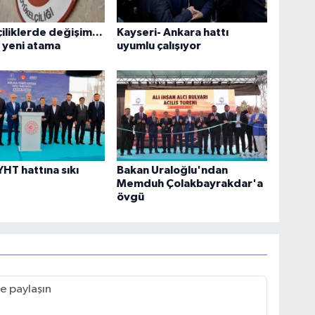
iliklerde değişim...
Kayseri- Ankara hattı
 yeni atama
uyumlu çalışıyor
YHT hattına sıkı
Bakan Uraloğlu'ndan
Memduh Çolakbayrakdar'a
övgü