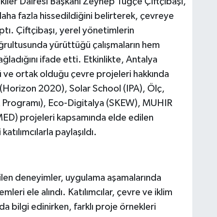
şkiler Dairesi Başkanı Zeynep Tuğçe Çiftçibaşı,
 daha fazla hissedildiğini belirterek, çevreye
tı. Çiftçibaşı, yerel yönetimlerin
oğrultusunda yürüttüğü çalışmaların hem
adığını ifade etti. Etkinlikte, Antalya
 ve ortak olduğu çevre projeleri hakkında
(Horizon 2020), Solar School (IPA), Ölç,
 Programı), Eco-Digitalya (SKEW), MUHIR
) projeleri kapsamında elde edilen
katılımcılarla paylaşıldı.
ilen deneyimler, uygulama aşamalarında
leri ele alındı. Katılımcılar, çevre ve iklim
a bilgi edinirken, farklı proje örnekleri