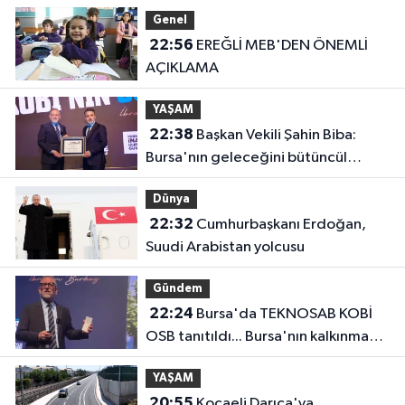
Genel
22:56
EREĞLİ MEB'DEN ÖNEMLİ
AÇIKLAMA
YAŞAM
22:38
Başkan Vekili Şahin Biba:
Bursa'nın geleceğini bütüncül
anlayışla planlıyoruz
Dünya
22:32
Cumhurbaşkanı Erdoğan,
Suudi Arabistan yolcusu
Gündem
22:24
Bursa'da TEKNOSAB KOBİ
OSB tanıtıldı... Bursa'nın kalkınma
yolculuğunda yeni dönem
YAŞAM
20:55
Kocaeli Darıca'ya