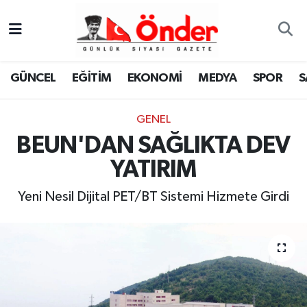
GÜNCEL
Zonguldak Nöbetçi Eczaneler
GÜNCEL
EĞİTİM
EKONOMİ
MEDYA
SPOR
S
EĞİTİM
Zonguldak Hava Durumu
GENEL
EKONOMİ
Zonguldak Namaz Vakitleri
BEUN'DAN SAĞLIKTA DEV
MEDYA
Zonguldak Trafik Yoğunluk Haritası
YATIRIM
SPOR
TFF 3.Lig 4.Grup Puan Durumu ve Fikstür
Yeni Nesil Dijital PET/BT Sistemi Hizmete Girdi
SAĞLIK
Tüm Manşetler
KÜLTÜR-SANAT
Son Dakika Haberleri
YAŞAM
Haber Arşivi