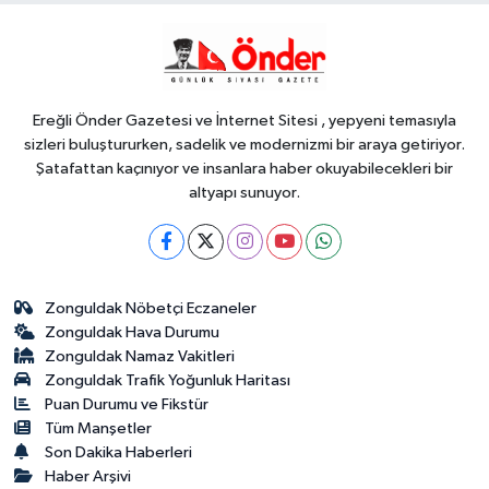
Genel
18:48
.
Ereğli Önder Gazetesi ve İnternet Sitesi , yepyeni temasıyla
sizleri buluştururken, sadelik ve modernizmi bir araya getiriyor.
Şatafattan kaçınıyor ve insanlara haber okuyabilecekleri bir
altyapı sunuyor.
Zonguldak Nöbetçi Eczaneler
Zonguldak Hava Durumu
Zonguldak Namaz Vakitleri
Zonguldak Trafik Yoğunluk Haritası
Puan Durumu ve Fikstür
Tüm Manşetler
Son Dakika Haberleri
Haber Arşivi