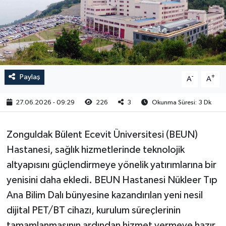
RESMİ İLAN
Paylaş
-
+
A
A
27.06.2026 - 09:29
226
3
Okunma Süresi: 3 Dk
Zonguldak Bülent Ecevit Üniversitesi (BEUN)
Hastanesi, sağlık hizmetlerinde teknolojik
altyapısını güçlendirmeye yönelik yatırımlarına bir
yenisini daha ekledi. BEUN Hastanesi Nükleer Tıp
Ana Bilim Dalı bünyesine kazandırılan yeni nesil
dijital PET/BT cihazı, kurulum süreçlerinin
tamamlanmasının ardından hizmet vermeye hazır