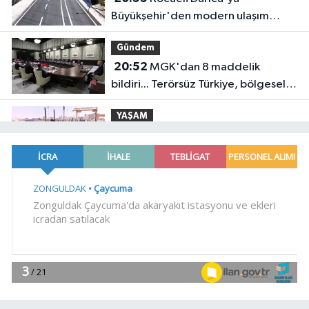
Büyükşehir'den modern ulaşım
yatırımı
Gündem
20:52
MGK'dan 8 maddelik
bildiri... Terörsüz Türkiye, bölgesel
güvenlik ve Gazze mesajı
YAŞAM
19:02
Yakıt barcı filosuna iki yeni
gemi
Teknoloji
18:52
Türk Tarih Kurumu'ndan tarihi
içerikler tek platformda
EKONOMİ
18:49
Fındık alım fiyatları
açıklandı... Alımlar 24 Ağustos'ta
başlıyor