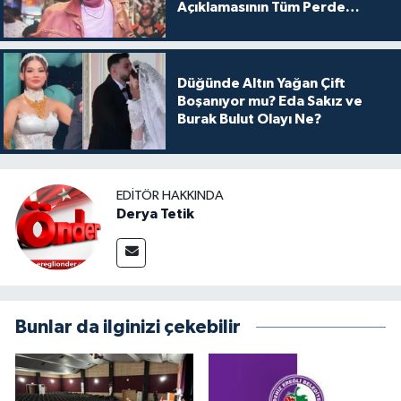
Açıklamasının Tüm Perde
Arkası
Düğünde Altın Yağan Çift
Boşanıyor mu? Eda Sakız ve
Burak Bulut Olayı Ne?
EDITÖR HAKKINDA
Derya Tetik
Bunlar da ilginizi çekebilir