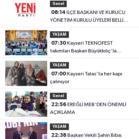
Genel
08:14
İLÇE BAŞKANI VE KURUCU
YÖNETİM KURULU ÜYELERİ BELLİ
OLDU
YAŞAM
07:30
Kayseri TEKNOFEST
takımları Başkan Büyükkılıç'la
buluştu
YAŞAM
07:00
Kayseri Talas'ta her kapı
çalınıyor
Genel
22:56
EREĞLİ MEB'DEN ÖNEMLİ
AÇIKLAMA
YAŞAM
22:38
Başkan Vekili Şahin Biba: