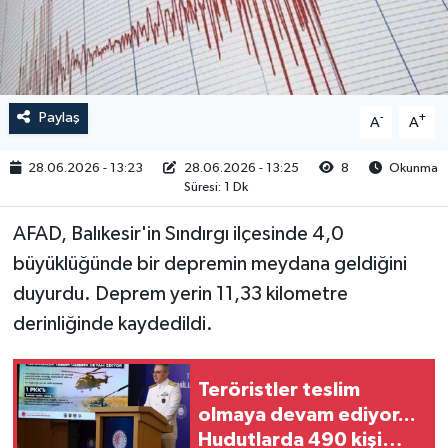
RESMİ İLAN
Paylaş
-
+
A
A
28.06.2026 - 13:23
28.06.2026 - 13:25
8
Okunma
Süresi: 1 Dk
AFAD, Balıkesir'in Sındırgı ilçesinde 4,0
büyüklüğünde bir depremin meydana geldiğini
duyurdu. Deprem yerin 11,33 kilometre
derinliğinde kaydedildi.
Teröristler teslim
olmaya devam ediyor...
Hudutlarda 490 kişi