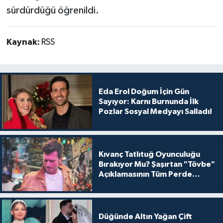
sürdürdüğü öğrenildi.
Kaynak:
RSS
Eda Erol Doğum İçin Gün
Sayıyor: Karnı Burnunda İlk
Pozlar Sosyal Medyayı Salladı!
Kıvanç Tatlıtuğ Oyunculuğu
Bırakıyor Mu? Şaşırtan "Tövbe"
Açıklamasının Tüm Perde
Arkası
Düğünde Altın Yağan Çift