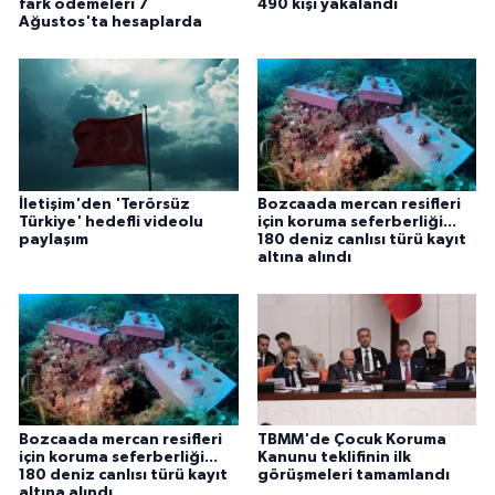
fark ödemeleri 7
490 kişi yakalandı
Ağustos'ta hesaplarda
İletişim'den 'Terörsüz
Bozcaada mercan resifleri
Türkiye' hedefli videolu
için koruma seferberliği...
paylaşım
180 deniz canlısı türü kayıt
altına alındı
Bozcaada mercan resifleri
TBMM'de Çocuk Koruma
için koruma seferberliği...
Kanunu teklifinin ilk
180 deniz canlısı türü kayıt
görüşmeleri tamamlandı
altına alındı