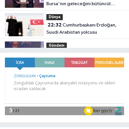
Bursa'nın geleceğini bütüncül
anlayışla planlıyoruz
Dünya
22:32
Cumhurbaşkanı Erdoğan,
Suudi Arabistan yolcusu
Gündem
22:24
Bursa'da TEKNOSAB KOBİ
OSB tanıtıldı... Bursa'nın kalkınma
yolculuğunda yeni dönem
YAŞAM
20:55
Kocaeli Darıca'ya
Büyükşehir'den modern ulaşım
yatırımı
Gündem
20:52
MGK'dan 8 maddelik
bildiri... Terörsüz Türkiye, bölgesel
güvenlik ve Gazze mesajı