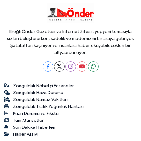
YAŞAM
19:02
Yakıt barcı filosuna iki yeni
gemi
Ereğli Önder Gazetesi ve İnternet Sitesi , yepyeni temasıyla
sizleri buluştururken, sadelik ve modernizmi bir araya getiriyor.
Şatafattan kaçınıyor ve insanlara haber okuyabilecekleri bir
altyapı sunuyor.
Zonguldak Nöbetçi Eczaneler
Zonguldak Hava Durumu
Zonguldak Namaz Vakitleri
Zonguldak Trafik Yoğunluk Haritası
Puan Durumu ve Fikstür
Tüm Manşetler
Son Dakika Haberleri
Haber Arşivi