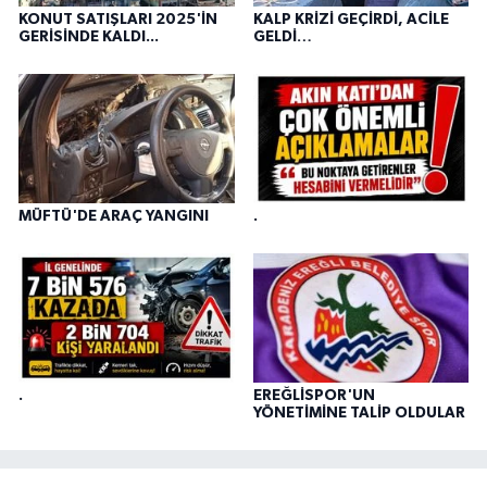
KONUT SATIŞLARI 2025'İN
KALP KRİZİ GEÇİRDİ, ACİLE
GERİSİNDE KALDI...
GELDİ…
MÜFTÜ'DE ARAÇ YANGINI
.
.
EREĞLİSPOR'UN
YÖNETİMİNE TALİP OLDULAR