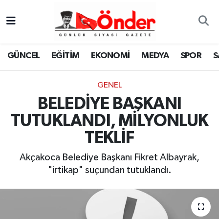
GÜNCEL
Zonguldak Nöbetçi Eczaneler
GÜNCEL
EĞİTİM
EKONOMİ
MEDYA
SPOR
S
EĞİTİM
Zonguldak Hava Durumu
GENEL
EKONOMİ
Zonguldak Namaz Vakitleri
BELEDİYE BAŞKANI
MEDYA
Zonguldak Trafik Yoğunluk Haritası
TUTUKLANDI, MİLYONLUK
TEKLİF
SPOR
TFF 3.Lig 4.Grup Puan Durumu ve Fikstür
Akçakoca Belediye Başkanı Fikret Albayrak,
SAĞLIK
Tüm Manşetler
"irtikap" suçundan tutuklandı.
KÜLTÜR-SANAT
Son Dakika Haberleri
YAŞAM
Haber Arşivi