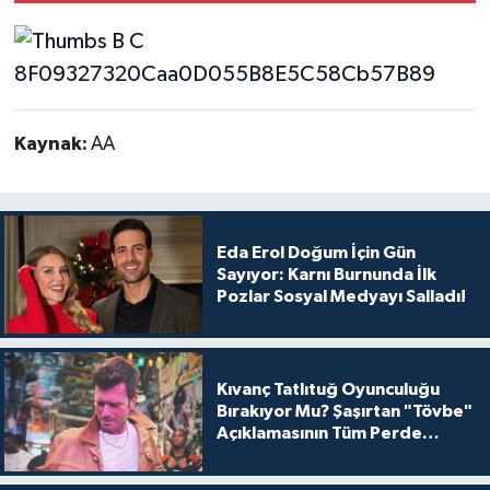
Kaynak:
AA
Eda Erol Doğum İçin Gün
Sayıyor: Karnı Burnunda İlk
Pozlar Sosyal Medyayı Salladı!
Kıvanç Tatlıtuğ Oyunculuğu
Bırakıyor Mu? Şaşırtan "Tövbe"
Açıklamasının Tüm Perde
Arkası