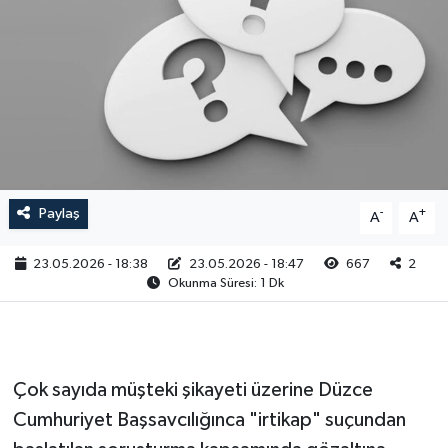
RESMİ İLAN
Paylaş
-
+
A
A
23.05.2026 - 18:38
23.05.2026 - 18:47
667
2
Okunma Süresi: 1 Dk
Çok sayıda müşteki şikayeti üzerine Düzce
Cumhuriyet Başsavcılığınca "irtikap" suçundan