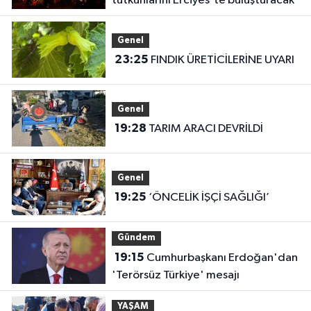
tutkunlarını Erciyes'te buluşturacak
Genel
23:25
FINDIK ÜRETİCİLERİNE UYARI
Genel
19:28
TARIM ARACI DEVRİLDİ
Genel
19:25
‘ÖNCELİK İŞÇİ SAĞLIĞI’
Gündem
19:15
Cumhurbaşkanı Erdoğan'dan
'Terörsüz Türkiye' mesajı
YAŞAM