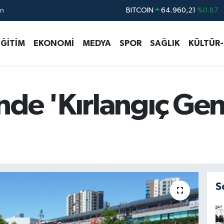
ın
DOLAR
47,7436
%0.18
EURO
55,2510
%0.32
EĞİTİM
EKONOMİ
MEDYA
SPOR
SAĞLIK
KÜLTÜR
STERLİN
64,4811
%0.38
GRAM ALTIN
6660.55
%0.03
BİST100
13.779
%-14
de 'Kırlangıç Genç
S