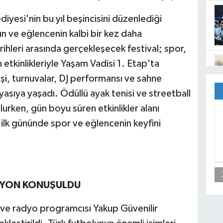
iyesi'nin bu yıl beşincisini düzenlediği
run ve eğlencenin kalbi bir kez daha
ihleri arasında gerçekleşecek festival; spor,
 etkinlikleriyle Yaşam Vadisi 1. Etap'ta
eşi, turnuvalar, DJ performansı ve sahne
oyasıya yaşadı. Ödüllü ayak tenisi ve streetball
urken, gün boyu süren etkinlikler alanı
n ilk gününde spor ve eğlencenin keyfini
ASYON KONUŞULDU
 ve radyo programcısı Yakup Güvenilir