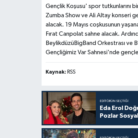
Gençlik Koşusu' spor tutkunlarını b
Zumba Show ve Ali Altay konseri gerç
alacak. 19 Mayıs coşkusunun yaşana
Fırat Canpolat sahne alacak. Ardınd
BeylikdüzüBigBand Orkestrası ve Be
Gençliğimiz Var Sahnesi'nde gençle
Kaynak:
RSS
EDITÖRÜN SEÇTIĞI
Eda Erol Doğu
Pozlar Sosyal