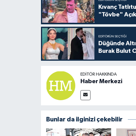
EDITÖRÜN SEÇTIĞI
Kıvanç Tatlı
"Tövbe" Açık
EDITÖRÜN SEÇTIĞI
Düğünde Altı
Burak Bulut O
EDITÖR HAKKINDA
Haber Merkezi
Bunlar da ilginizi çekebilir