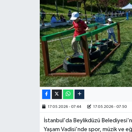
RESMİ İLAN
17.05.2026 - 07:44
17.05.2026 - 07:50
İstanbul'da Beylikdüzü Belediyesi'ni
Yaşam Vadisi'nde spor, müzik ve eğlen