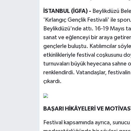
İSTANBUL (İGFA) -
Beylikdüzü Beled
'Kırlangıç Gençlik Festivali' ile spo
Beylikdüzü'nde attı. 16-19 Mayıs tar
sanat ve eğlenceyi bir araya getiren
gençlerle buluştu. Katılımcılar söyl
etkinlikleriyle festival coşkusunu d
turnuvaları büyük heyecana sahne ol
renklendirdi. Vatandaşlar, festivali
çıkardı.
BAŞARI HİKÂYELERİ VE MOTİV
Festival kapsamında ayrıca, sunucu