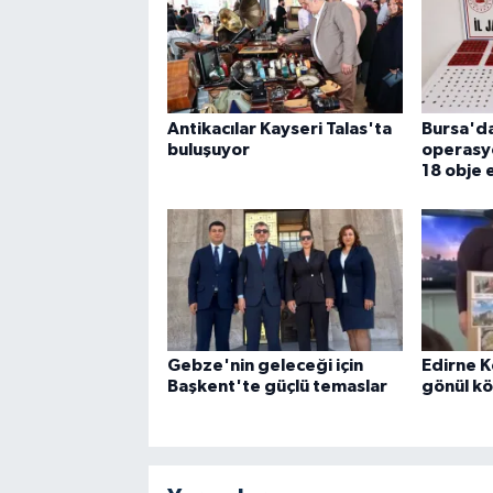
Antikacılar Kayseri Talas'ta
Bursa'da
buluşuyor
operasyo
18 obje e
Gebze'nin geleceği için
Edirne K
Başkent'te güçlü temaslar
gönül k