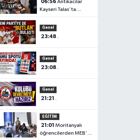
06:56
Antikacılar
Kayseri Talas'ta
buluşuyor
Genel
23:48
.
Genel
23:08
.
Genel
21:21
.
EĞİTİM
21:01
Moritanyalı
öğrencilerden MEB'e