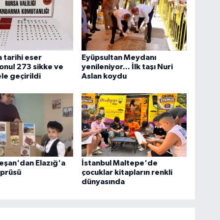
 tarihi eser
Eyüpsultan Meydanı
nu! 273 sikke ve
yenileniyor... İlk taşı Nuri
le geçirildi
Aslan koydu
eşan'dan Elazığ'a
İstanbul Maltepe'de
öprüsü
çocuklar kitapların renkli
dünyasında