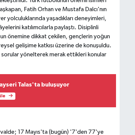
leştirildi. Türk futbolunun önemli isimleri
Başkapan, Fatih Orhan ve Mustafa Dalcı'nın
er yolculuklarında yaşadıkları deneyimleri,
âyelerini katılımcılarla paylaştı. Disiplinli
un önemine dikkat çekilen, gençlerin yoğun
reysel gelişime katkısı üzerine de konuşuldu.
 sorular yönelterek merak ettikleri konular
Kayseri Talas'ta buluşuyor
üle
valde; 17 Mayıs'ta (bugün) '7'den 77'ye