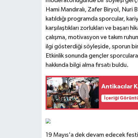
moderatörlüğünde bir söyleşi gerçek
Hami Mandıralı, Zafer Biryol, Nuri 
katıldığı programda sporcular, kariy
karşılaştıkları zorlukları ve başarı hik
çalışma, motivasyon ve takım ruhun
ilgi gösterdiği söyleşide, sporun bi
Etkinlik sonunda gençler sporculara
hakkında bilgi alma fırsatı buldu.
Antikacılar 
İçeriği Görünt
19 Mayıs'a dek devam edecek festi