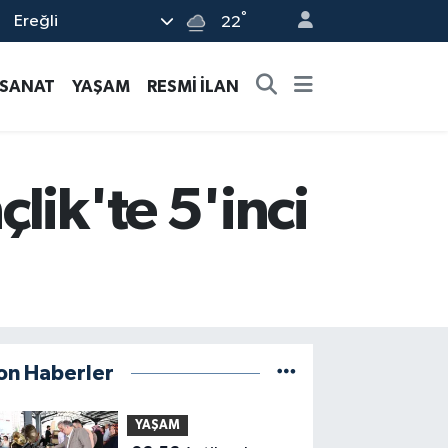
°
Ereğli
22
-SANAT
YAŞAM
RESMİ İLAN
lik'te 5'inci
on Haberler
YAŞAM