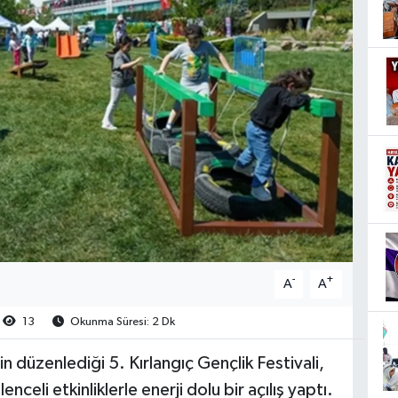
-
+
A
A
13
Okunma Süresi: 2 Dk
n düzenlediği 5. Kırlangıç Gençlik Festivali,
celi etkinliklerle enerji dolu bir açılış yaptı.