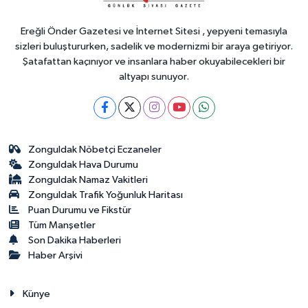
çocuk Yaz Spor Okullarında
buluşuyor
Ereğli Önder Gazetesi ve İnternet Sitesi , yepyeni temasıyla
sizleri buluştururken, sadelik ve modernizmi bir araya getiriyor.
Şatafattan kaçınıyor ve insanlara haber okuyabilecekleri bir
altyapı sunuyor.
Zonguldak Nöbetçi Eczaneler
Zonguldak Hava Durumu
Zonguldak Namaz Vakitleri
Zonguldak Trafik Yoğunluk Haritası
Puan Durumu ve Fikstür
Tüm Manşetler
Son Dakika Haberleri
Haber Arşivi
Künye