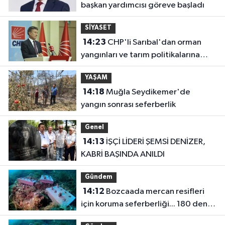
başkan yardımcısı göreve başladı
SİYASET
14:23
CHP'li Sarıbal'dan orman
yangınları ve tarım politikalarına
eleştiri
YAŞAM
14:18
Muğla Seydikemer'de
yangın sonrası seferberlik
Genel
14:13
İŞÇİ LİDERİ ŞEMSİ DENİZER,
KABRİ BAŞINDA ANILDI
Gündem
14:12
Bozcaada mercan resifleri
için koruma seferberliği... 180 deniz
canlısı türü kayıt altına alındı