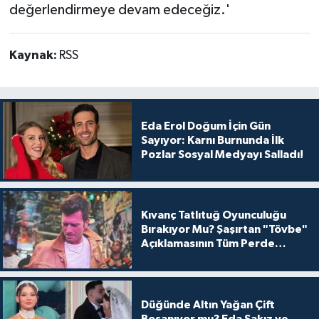
değerlendirmeye devam edeceğiz.'
Kaynak:
RSS
Eda Erol Doğum İçin Gün
Sayıyor: Karnı Burnunda İlk
Pozlar Sosyal Medyayı Salladı!
Kıvanç Tatlıtuğ Oyunculuğu
Bırakıyor Mu? Şaşırtan "Tövbe"
Açıklamasının Tüm Perde
Arkası
Düğünde Altın Yağan Çift
Boşanıyor mu? Eda Sakız ve