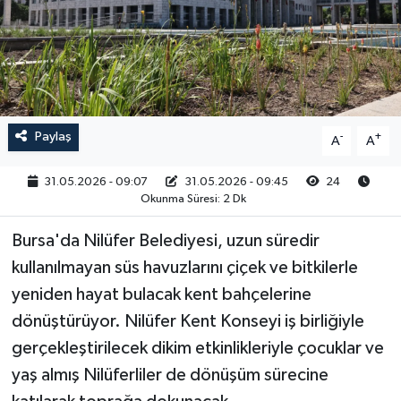
RESMİ İLAN
Paylaş
-
+
A
A
31.05.2026 - 09:07
31.05.2026 - 09:45
24
Okunma Süresi: 2 Dk
Bursa'da Nilüfer Belediyesi, uzun süredir
kullanılmayan süs havuzlarını çiçek ve bitkilerle
yeniden hayat bulacak kent bahçelerine
dönüştürüyor. Nilüfer Kent Konseyi iş birliğiyle
gerçekleştirilecek dikim etkinlikleriyle çocuklar ve
yaş almış Nilüferliler de dönüşüm sürecine