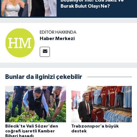
Burak Bulut Olayı Ne?
EDITÖR HAKKINDA
Haber Merkezi
Bunlar da ilginizi çekebilir
Bilecik'te Vali Sözer'den
Trabzonspor'a büyük
coğrafi işaretli Kamber
destek
Biberi hasadı