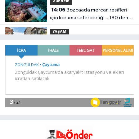
Gündem
14:06
Bozcaada mercan resifleri
için koruma seferberliği... 180 deniz
canlısı türü kayıt altına alındı
YAŞAM
14:00
Ordu Gölköy'de 70 bina yeni
yüzüne kavuşuyor
YAŞAM
13:52
Denizli'de 'KoşuYolu' baştan
sona yenileniyor
YAŞAM
13:46
Antalya'da Kırkgöz su
kaynaklarında ortak koruma
seferberliği
Spor
13:40
Bursa Yıldırım'da binlerce