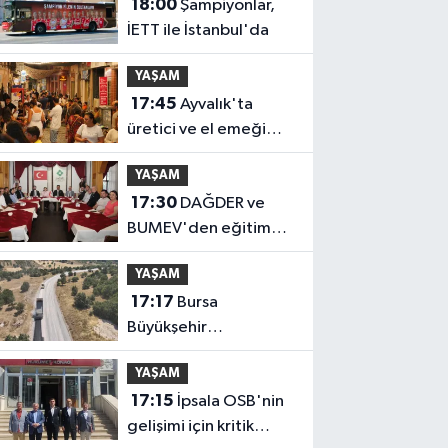
18:00
Şampiyonlar,
İETT ile İstanbul'da
YAŞAM
17:45
Ayvalık'ta
üretici ve el emeği
pazarı renk katıyor
YAŞAM
17:30
DAĞDER ve
BUMEV'den eğitim
için güç birliği
YAŞAM
17:17
Bursa
Büyükşehir
Harmancık'ta da
YAŞAM
yolları yeniliyor
17:15
İpsala OSB'nin
gelişimi için kritik