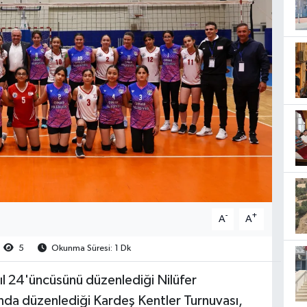
-
+
A
A
5
Okunma Süresi: 1 Dk
yıl 24'üncüsünü düzenlediği Nilüfer
ında düzenlediği Kardeş Kentler Turnuvası,