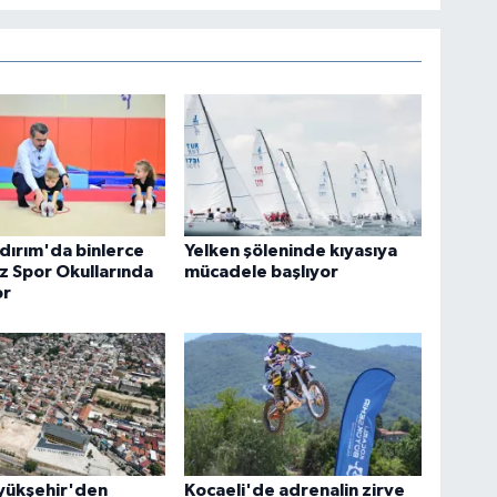
ldırım'da binlerce
Yelken şöleninde kıyasıya
z Spor Okullarında
mücadele başlıyor
or
yükşehir'den
Kocaeli'de adrenalin zirve