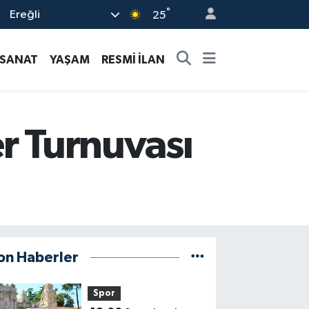
°
Ereğli
25
-SANAT
YAŞAM
RESMİ İLAN
r Turnuvası
on Haberler
Spor