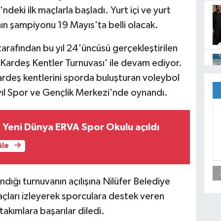
deki ilk maçlarla başladı. Yurt içi ve yurt
nın şampiyonu 19 Mayıs'ta belli olacak.
tarafından bu yıl 24'üncüsü gerçekleştirilen
, 'Kardeş Kentler Turnuvası' ile devam ediyor.
 kardeş kentlerini sporda buluşturan voleybol
üyıl Spor ve Gençlik Merkezi'nde oynandı.
s Yeni Dünya ERVA Spor Okulu açıldı
üle
dığı turnuvanın açılışına Nilüfer Belediye
çları izleyerek sporculara destek veren
akımlara başarılar diledi.