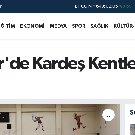
ın
DOLAR
47,5986
%0.06
EURO
55,0700
%0.1
EĞİTİM
EKONOMİ
MEDYA
SPOR
SAĞLIK
KÜLTÜR
STERLİN
64,2438
%0.21
GRAM ALTIN
6513.94
%0.32
BİST100
13.768
%48
r'de Kardeş Kentle
S