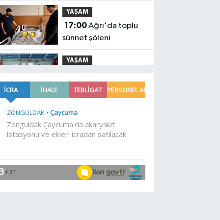
ziyaret
YAŞAM
17:00
Ağrı'da toplu
sünnet şöleni
YAŞAM
16:47
Osmangazi'de
geleceğin yüzücüleri
sertifikalarını aldı
YAŞAM
16:45
Avrupa Drama
Buluşmaları gençleri
İzmir'de
YAŞAM
16:30
Minik Hazar Ali,
ilk kez 'anne' dedi
EKONOMİ
16:20
Esnaf