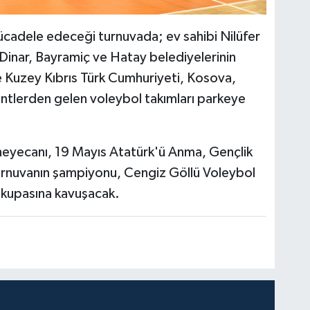
ücadele edeceği turnuvada; ev sahibi Nilüfer
 Dinar, Bayramiç ve Hatay belediyelerinin
ise Kuzey Kıbrıs Türk Cumhuriyeti, Kosova,
tlerden gelen voleybol takımları parkeye
 heyecanı, 19 Mayıs Atatürk'ü Anma, Gençlik
rnuvanın şampiyonu, Cengiz Göllü Voleybol
 kupasına kavuşacak.