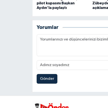
pilot kupasını Başkan
Zübeyde
Aydın'la paylaştı
açıklama
Yorumlar
Gönder