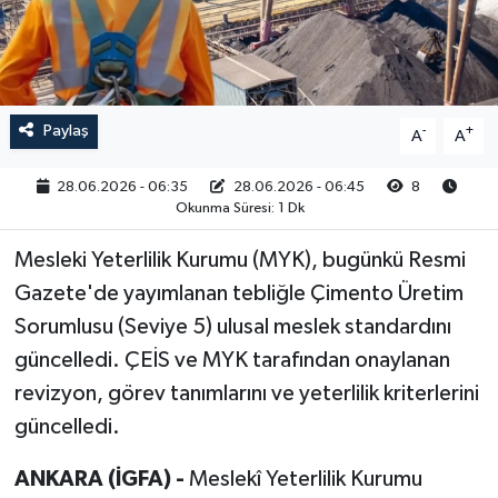
RESMİ İLAN
Paylaş
-
+
A
A
28.06.2026 - 06:35
28.06.2026 - 06:45
8
Okunma Süresi: 1 Dk
Mesleki Yeterlilik Kurumu (MYK), bugünkü Resmi
Gazete'de yayımlanan tebliğle Çimento Üretim
Sorumlusu (Seviye 5) ulusal meslek standardını
güncelledi. ÇEİS ve MYK tarafından onaylanan
revizyon, görev tanımlarını ve yeterlilik kriterlerini
güncelledi.
ANKARA (İGFA) -
Meslekî Yeterlilik Kurumu