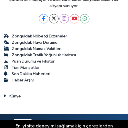
altyapı sunuyor.
Zonguldak Nöbetçi Eczaneler
Zonguldak Hava Durumu
Zonguldak Namaz Vakitleri
Zonguldak Trafik Yoğunluk Haritası
Puan Durumu ve Fikstür
Tüm Manşetler
Son Dakika Haberleri
Haber Arşivi
Künye
RSS
Copyright © 2023. Her hakkı saklıdır.
En iyi site deneyimi sağlamak için çerezlerden