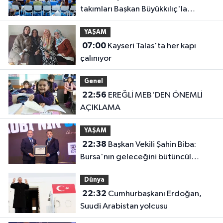
takımları Başkan Büyükkılıç'la
buluştu
YAŞAM
07:00
Kayseri Talas'ta her kapı
çalınıyor
Genel
22:56
EREĞLİ MEB'DEN ÖNEMLİ
AÇIKLAMA
YAŞAM
22:38
Başkan Vekili Şahin Biba:
Bursa'nın geleceğini bütüncül
anlayışla planlıyoruz
Dünya
22:32
Cumhurbaşkanı Erdoğan,
Suudi Arabistan yolcusu