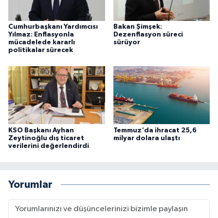
Cumhurbaşkanı Yardımcısı
Bakan Şimşek:
Yılmaz: Enflasyonla
Dezenflasyon süreci
mücadelede kararlı
sürüyor
politikalar sürecek
KSO Başkanı Ayhan
Temmuz'da ihracat 25,6
Zeytinoğlu dış ticaret
milyar dolara ulaştı
verilerini değerlendirdi
Yorumlar