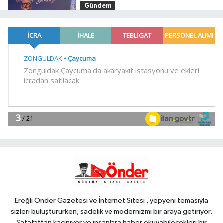
Gündem
22:24
Bursa'da TEKNOSAB KOBİ
OSB tanıtıldı... Bursa'nın kalkınma
yolculuğunda yeni dönem
YAŞAM
20:55
Kocaeli Darıca'ya
Büyükşehir'den modern ulaşım
yatırımı
Gündem
20:52
MGK'dan 8 maddelik
bildiri... Terörsüz Türkiye, bölgesel
güvenlik ve Gazze mesajı
YAŞAM
19:02
Yakıt barcı filosuna iki yeni
gemi
Ereğli Önder Gazetesi ve İnternet Sitesi , yepyeni temasıyla
sizleri buluştururken, sadelik ve modernizmi bir araya getiriyor.
Şatafattan kaçınıyor ve insanlara haber okuyabilecekleri bir