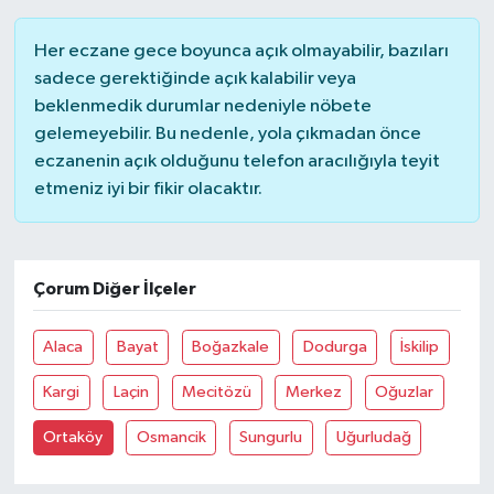
Her eczane gece boyunca açık olmayabilir, bazıları
sadece gerektiğinde açık kalabilir veya
beklenmedik durumlar nedeniyle nöbete
gelemeyebilir. Bu nedenle, yola çıkmadan önce
eczanenin açık olduğunu telefon aracılığıyla teyit
etmeniz iyi bir fikir olacaktır.
Çorum Diğer İlçeler
Alaca
Bayat
Boğazkale
Dodurga
İskilip
Kargi
Laçin
Mecitözü
Merkez
Oğuzlar
Ortaköy
Osmancik
Sungurlu
Uğurludağ