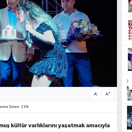
-
+
A
A
nma Süresi: 2 Dk
uş kültür varlıklarını yaşatmak amacıyla