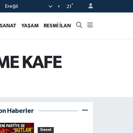
°
Ereğli
21
-SANAT
YAŞAM
RESMİ İLAN
RME KAFE
on Haberler
Genel