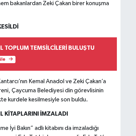
nem bakanlardan Zeki Çakan birer konuşma
KESİLDİ
İL TOPLUM TEMSİLCİLERİ BULUŞTU
üle
antarcı’nın Kemal Anadol ve Zeki Çakan’a
reni, Çaycuma Belediyesi din görevlisinin
kte kurdele kesilmesiyle son buldu.
 KİTAPLARINI İMZALADI
 İyi Bakın” adlı kitabını da imzaladığı