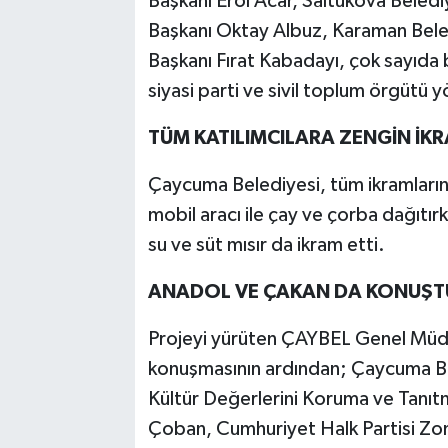
Başkanı Erol Acar, Saltukova Beled
Başkanı Oktay Albuz, Karaman Bele
Başkanı Fırat Kabadayı, çok sayıda be
siyasi parti ve sivil toplum örgütü yö
TÜM KATILIMCILARA ZENGİN İKR
Çaycuma Belediyesi, tüm ikramların
mobil aracı ile çay ve çorba dağıt
su ve süt mısır da ikram etti.
ANADOL VE ÇAKAN DA KONUŞT
Projeyi yürüten ÇAYBEL Genel Müdü
konuşmasının ardından; Çaycuma Be
Kültür Değerlerini Koruma ve Tanıt
Çoban, Cumhuriyet Halk Partisi Zong