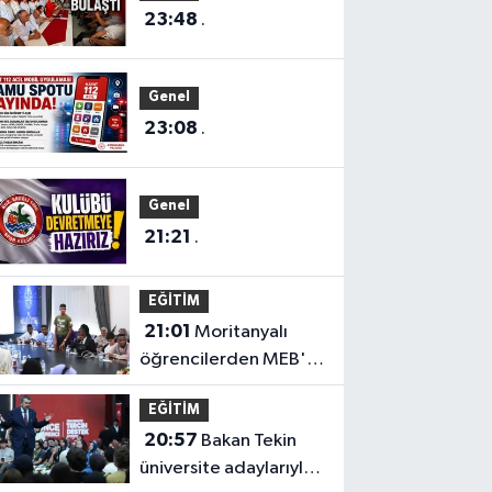
23:48
.
Genel
23:08
.
Genel
21:21
.
EĞİTİM
21:01
Moritanyalı
öğrencilerden MEB'e
ziyaret
EĞİTİM
20:57
Bakan Tekin
üniversite adaylarıyla