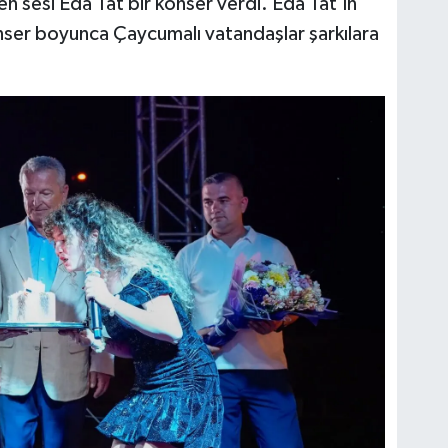
n sesi Eda Tat bir konser verdi. Eda Tat’ın
ser boyunca Çaycumalı vatandaşlar şarkılara