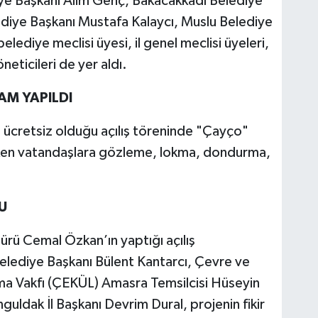
iye Başkanı Alim Genç, Bakacakkadı Belediye
diye Başkanı Mustafa Kalaycı, Muslu Belediye
lediye meclisi üyesi, il genel meclisi üyeleri,
neticileri de yer aldı.
AM YAPILDI
 ücretsiz olduğu açılış töreninde "Çayço"
ırken vatandaşlara gözleme, lokma, dondurma,
U
rü Cemal Özkan’ın yaptığı açılış
lediye Başkanı Bülent Kantarcı, Çevre ve
ma Vakfı (ÇEKÜL) Amasra Temsilcisi Hüseyin
uldak İl Başkanı Devrim Dural, projenin fikir