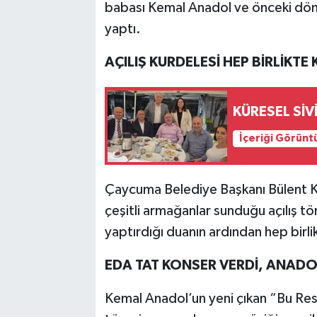
babası Kemal Anadol ve önceki dö
yaptı.
AÇILIŞ KURDELESİ HEP BİRLİKTE 
KÜRESEL SİV
İçeriği Görünt
Çaycuma Belediye Başkanı Bülent K
çeşitli armağanlar sunduğu açılış tö
yaptırdığı duanın ardından hep birli
EDA TAT KONSER VERDİ, ANADOL
Kemal Anadol’un yeni çıkan “Bu Resme