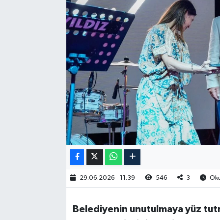
RESMİ İLAN
29.06.2026 - 11:39
546
3
Oku
Belediyenin unutulmaya yüz tutm