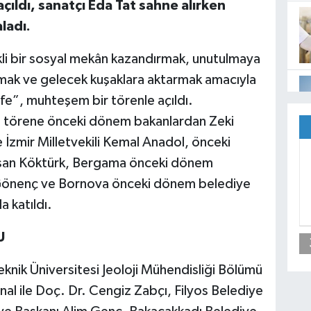
çıldı, sanatçı Eda Tat sahne alırken
ladı.
kli bir sosyal mekân kazandırmak, unutulmaya
atmak ve gelecek kuşaklara aktarmak amacıyla
e”, muhteşem bir törenle açıldı.
ği törene önceki dönem bakanlardan Zeki
zmir Milletvekili Kemal Anadol, önceki
İhsan Köktürk, Bergama önceki dönem
Gönenç ve Bornova önceki dönem belediye
 katıldı.
U
Teknik Üniversitesi Jeoloji Mühendisliği Bölümü
nal ile Doç. Dr. Cengiz Zabçı, Filyos Belediye