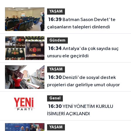
YAŞAM
16:39
Batman Sason Devlet'te
çalışanların talepleri dinlendi
Gündem
16:34
Antalya'da çok sayıda suç
unsuru ele geçirildi
YAŞAM
16:30
Denizli'de sosyal destek
projeleri dar gelirliye umut oluyor
Genel
16:30
YENİ YÖNETİM KURULU
İSİMLERİ AÇIKLANDI
YAŞAM