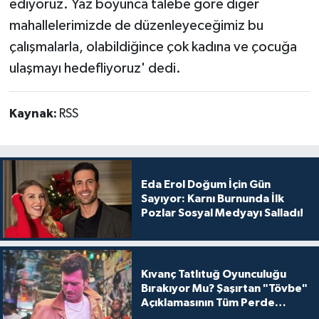
ediyoruz. Yaz boyunca talebe göre diğer
mahallelerimizde de düzenleyeceğimiz bu
çalışmalarla, olabildiğince çok kadına ve çocuğa
ulaşmayı hedefliyoruz' dedi.
Kaynak:
RSS
Eda Erol Doğum İçin Gün
Sayıyor: Karnı Burnunda İlk
Pozlar Sosyal Medyayı Salladı!
Kıvanç Tatlıtuğ Oyunculuğu
Bırakıyor Mu? Şaşırtan "Tövbe"
Açıklamasının Tüm Perde
Arkası