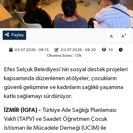
RESMİ İLAN
Paylaş
-
+
A
A
03.07.2026 - 08:15
03.07.2026 - 08:20
10
Okunma Süresi: 1 Dk
Efes Selçuk Belediyesi'nin sosyal destek projeleri
kapsamında düzenlenen atölyeler, çocukların
güvenli gelişimine ve kadınların sağlıklı yaşamına
katkı sağlamayı sürdürüyor.
İZMİR (İGFA) -
Türkiye Aile Sağlığı Planlaması
Vakfı (TAPV) ve Saadet Öğretmen Çocuk
İstismarı ile Mücadele Derneği (UCİM) ile