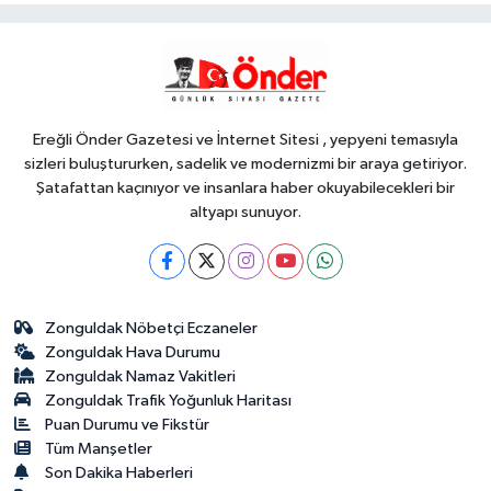
YAŞAM
16:02
BİK'ten gazete ve internet
haber sitelerine mevzuat eğitimi
Ereğli Önder Gazetesi ve İnternet Sitesi , yepyeni temasıyla
sizleri buluştururken, sadelik ve modernizmi bir araya getiriyor.
Şatafattan kaçınıyor ve insanlara haber okuyabilecekleri bir
altyapı sunuyor.
Zonguldak Nöbetçi Eczaneler
Zonguldak Hava Durumu
Zonguldak Namaz Vakitleri
Zonguldak Trafik Yoğunluk Haritası
Puan Durumu ve Fikstür
Tüm Manşetler
Son Dakika Haberleri