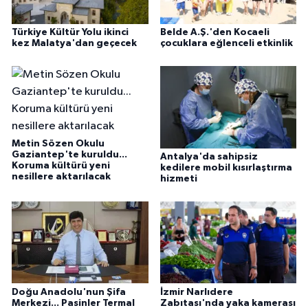
Türkiye Kültür Yolu ikinci
Belde A.Ş.'den Kocaeli
kez Malatya'dan geçecek
çocuklara eğlenceli etkinlik
Metin Sözen Okulu
Gaziantep'te kuruldu...
Antalya'da sahipsiz
Koruma kültürü yeni
kedilere mobil kısırlaştırma
nesillere aktarılacak
hizmeti
Doğu Anadolu'nun Şifa
İzmir Narlıdere
Merkezi... Pasinler Termal
Zabıtası'nda yaka kamerası