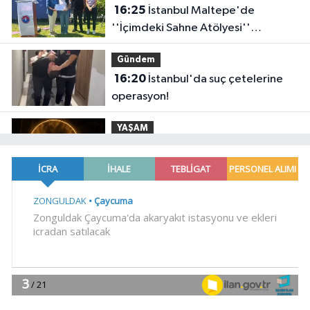
16:25
İstanbul Maltepe'de
''İçimdeki Sahne Atölyesi''
katılımcıları belgelerini aldı
Gündem
16:20
İstanbul'da suç çetelerine
operasyon!
YAŞAM
16:17
Ormanya'da doğanın farklı
yüzü
YAŞAM
16:11
Gaziantep'te Yaz Kur'an
Kursu öğrencilerine bisikletli ödül
YAŞAM
16:06
Manisa'da 25 yıllık soruna
neşter