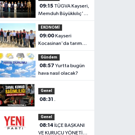
09:15
TÜGVA Kayseri,
Memduh Büyükkılıç'ı
ağırladı
EKONOMİ
09:00
Kayseri
Kocasinan'da tarım
buluşması hasatla
Gündem
açıldı
08:57
Yurtta bugün
hava nasıl olacak?
Genel
08:31
.
Genel
08:14
İLÇE BAŞKANI
VE KURUCU YÖNETİM