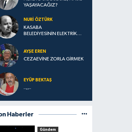
YAŞAYACAĞIZ?
NURİ ÖZTÜRK
KASABA
BELEDİYESİNİN ELEKTRİK
FABRİKASI (SANTRALI)
AYŞE EREN
CEZAEVİNE ZORLA GİRMEK
EYÜP BEKTAŞ
..,,..
on Haberler
Gündem