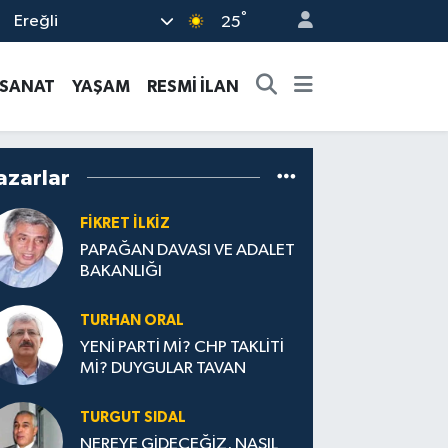
°
Ereğli
25
-SANAT
YAŞAM
RESMİ İLAN
azarlar
FIKRET İLKİZ
PAPAĞAN DAVASI VE ADALET
BAKANLIĞI
TURHAN ORAL
YENİ PARTİ Mİ? CHP TAKLİTİ
Mİ? DUYGULAR TAVAN
TURGUT SIDAL
NEREYE GİDECEĞİZ, NASIL