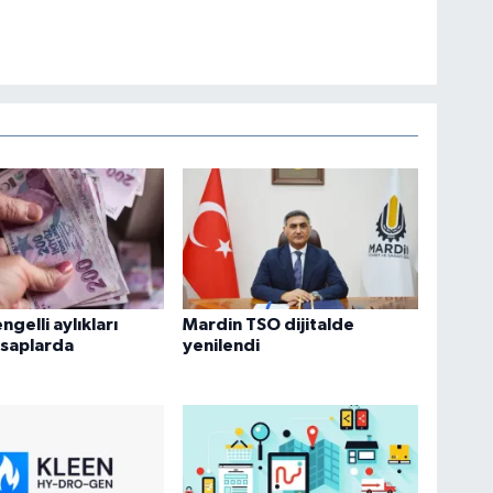
engelli aylıkları
Mardin TSO dijitalde
hesaplarda
yenilendi