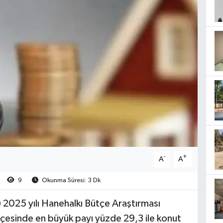
-
+
A
A
9
Okunma Süresi: 3 Dk
) 2025 yılı Hanehalkı Bütçe Araştırması
tçesinde en büyük payı yüzde 29,3 ile konut