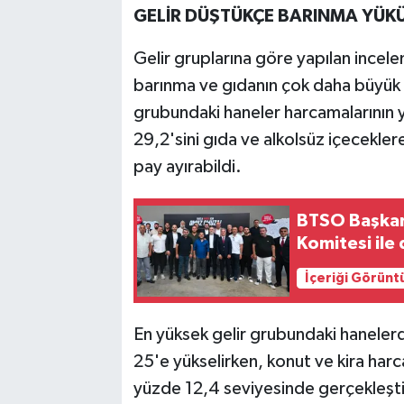
GELİR DÜŞTÜKÇE BARINMA YÜKÜ
Gelir gruplarına göre yapılan incele
barınma ve gıdanın çok daha büyük 
grubundaki haneler harcamalarının 
29,2'sini gıda ve alkolsüz içecekler
pay ayırabildi.
BTSO Başkan
Komitesi ile
İçeriği Görünt
En yüksek gelir grubundaki hanelerd
25'e yükselirken, konut ve kira har
yüzde 12,4 seviyesinde gerçekleşti.