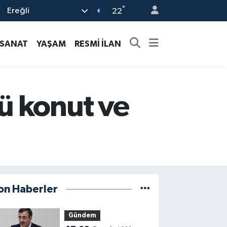
°
Ereğli
22
-SANAT
YAŞAM
RESMİ İLAN
ü konut ve
on Haberler
Gündem