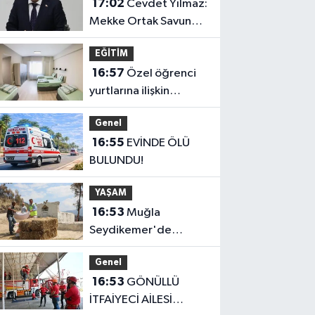
17:02
Cevdet Yılmaz:
Mekke Ortak Savunma
Anlaşması bölgesel
EĞİTİM
güvenliğe katkı
16:57
Özel öğrenci
sağlayacak
yurtlarına ilişkin
yönetmelik
Genel
değişikliği... Geçiş
16:55
EVİNDE ÖLÜ
süresi uzatıldı
BULUNDU!
YAŞAM
16:53
Muğla
Seydikemer'de
yaralar hızla sarılıyor
Genel
16:53
GÖNÜLLÜ
İTFAİYECİ AİLESİ