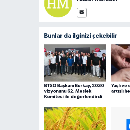
Bunlar da ilginizi çekebilir
BTSO Başkanı Burkay, 2030
Yaşlı ve 
vizyonunu 62. Meslek
artışlı 
Komitesi ile değerlendirdi