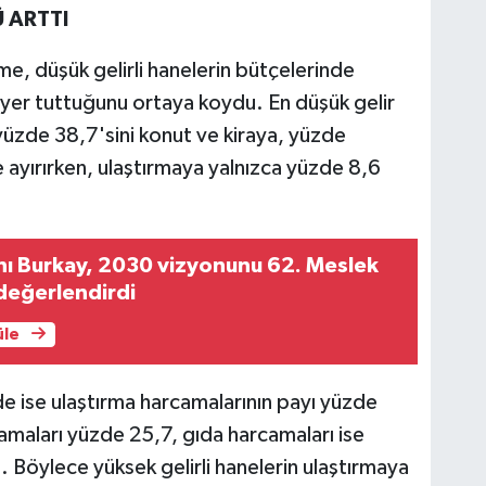
 ARTTI
me, düşük gelirli hanelerin bütçelerinde
yer tuttuğunu ortaya koydu. En düşük gelir
yüzde 38,7'sini konut ve kiraya, yüzde
e ayırırken, ulaştırmaya yalnızca yüzde 8,6
ı Burkay, 2030 vizyonunu 62. Meslek
 değerlendirdi
üle
e ise ulaştırma harcamalarının payı yüzde
camaları yüzde 25,7, gıda harcamaları ise
 Böylece yüksek gelirli hanelerin ulaştırmaya