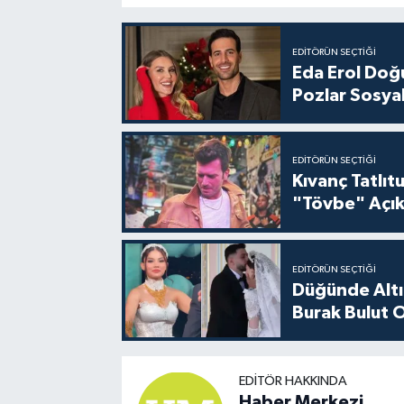
EDITÖRÜN SEÇTIĞI
Eda Erol Doğu
Pozlar Sosyal
EDITÖRÜN SEÇTIĞI
Kıvanç Tatlı
"Tövbe" Açık
EDITÖRÜN SEÇTIĞI
Düğünde Altı
Burak Bulut O
EDITÖR HAKKINDA
Haber Merkezi