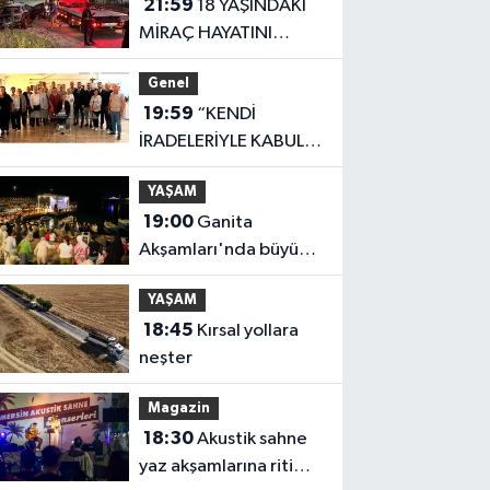
21:59
18 YAŞINDAKİ
MİRAÇ HAYATINI
KAYBETTİ
Genel
19:59
“KENDİ
İRADELERİYLE KABUL
ETMEDİLER!..”
YAŞAM
19:00
Ganita
Akşamları'nda büyük
coşku
YAŞAM
18:45
Kırsal yollara
neşter
Magazin
18:30
Akustik sahne
yaz akşamlarına ritim