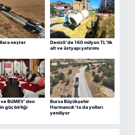
llara neşter
Denizli'de 160 milyon TL'lik
alt ve üstyapı yatırımı
 ve BUMEV'den
Bursa Büyükşehir
in güç birliği
Harmancık'ta da yolları
yeniliyor