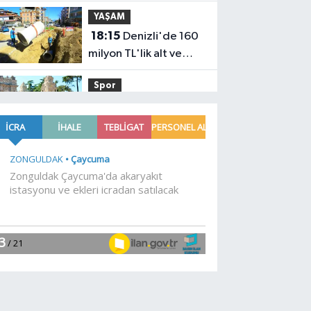
katıyor
YAŞAM
18:15
Denizli'de 160
milyon TL'lik alt ve
üstyapı yatırımı
Spor
18:00
Şampiyonlar,
İETT ile İstanbul'da
YAŞAM
17:45
Ayvalık'ta
üretici ve el emeği
pazarı renk katıyor
YAŞAM
17:30
DAĞDER ve
BUMEV'den eğitim
için güç birliği
YAŞAM
17:17
Bursa