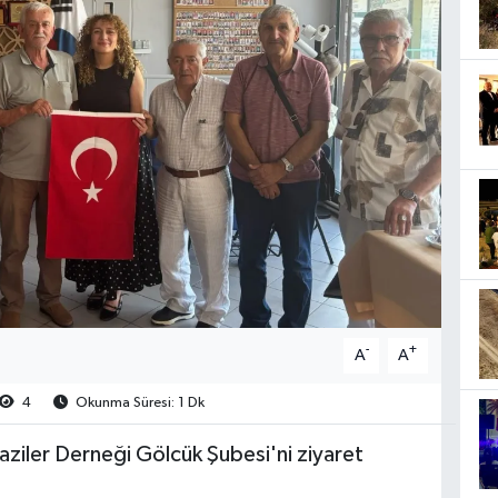
-
+
A
A
4
Okunma Süresi: 1 Dk
aziler Derneği Gölcük Şubesi'ni ziyaret