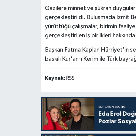
Gazilere minnet ve şükran duyguları
gerçekleştirildi. Buluşmada İzmit Bel
yürüttüğü çalışmalar, birimin faaliyetl
gerçekleştirilen iş birlikleri hakkında 
Başkan Fatma Kaplan Hürriyet'in selam
baskılı Kur'an-ı Kerim ile Türk bayra
Kaynak:
RSS
EDITÖRÜN SEÇTIĞI
Eda Erol Doğu
Pozlar Sosyal