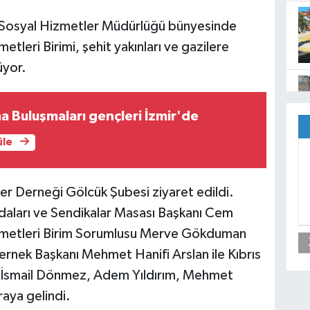
i Sosyal Hizmetler Müdürlüğü bünyesinde
tleri Birimi, şehit yakınları ve gazilere
üyor.
 Buluşmaları gençleri İzmir'de
üle
r Derneği Gölcük Şubesi ziyaret edildi.
daları ve Sendikalar Masası Başkanı Cem
izmetleri Birim Sorumlusu Merve Gökduman
Dernek Başkanı Mehmet Hanifi Arslan ile Kıbrıs
ş, İsmail Dönmez, Adem Yıldırım, Mehmet
raya gelindi.