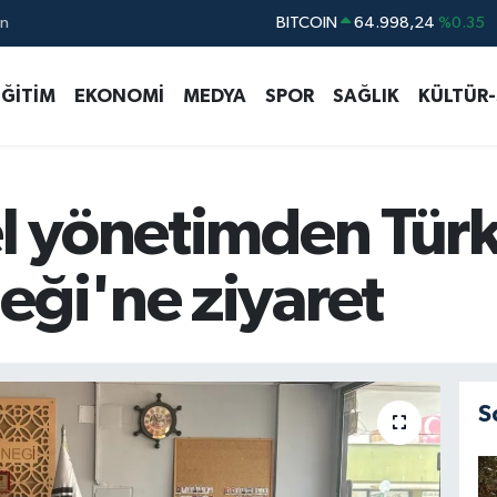
BITCOIN
64.998,24
%0.35
ın
DOLAR
47,7436
%0.18
EURO
55,2510
%0.32
EĞİTİM
EKONOMİ
MEDYA
SPOR
SAĞLIK
KÜLTÜR
STERLİN
64,4811
%0.38
GRAM ALTIN
6660.55
%0.03
BİST100
13.779
%-14
el yönetimden Tür
eği'ne ziyaret
S