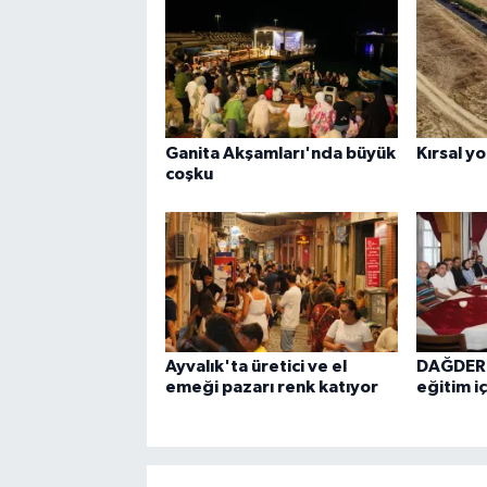
Ganita Akşamları'nda büyük
Kırsal yo
coşku
Ayvalık'ta üretici ve el
DAĞDER
emeği pazarı renk katıyor
eğitim iç