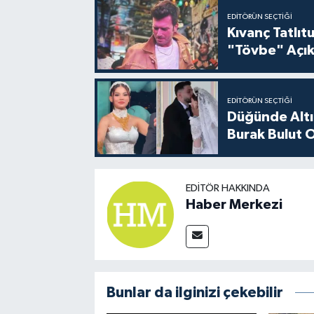
EDITÖRÜN SEÇTIĞI
Kıvanç Tatlı
"Tövbe" Açık
EDITÖRÜN SEÇTIĞI
Düğünde Altı
Burak Bulut O
EDITÖR HAKKINDA
Haber Merkezi
Bunlar da ilginizi çekebilir