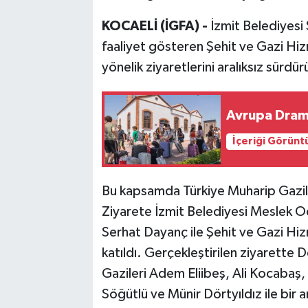
KOCAELİ (İGFA) -
İzmit Belediyes
faaliyet gösteren Şehit ve Gazi Hizme
yönelik ziyaretlerini aralıksız sürdür
Avrupa Drama
İçeriği Görünt
Bu kapsamda Türkiye Muharip Gazile
Ziyarete İzmit Belediyesi Meslek O
Serhat Dayanç ile Şehit ve Gazi H
katıldı. Gerçekleştirilen ziyarette 
Gazileri Adem Eliibeş, Ali Kocaba
Söğütlü ve Münir Dörtyıldız ile bir a