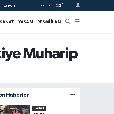
°
Ereğli
23
-SANAT
YAŞAM
RESMİ İLAN
kiye Muharip
on Haberler
Genel