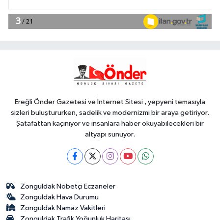
YAŞAM
17:30
DAĞDER ve BUMEV'den
eğitim için güç birliği
YAŞAM
17:17
Bursa Büyükşehir
Harmancık'ta da yolları yeniliyor
Ereğli Önder Gazetesi ve İnternet Sitesi , yepyeni temasıyla
sizleri buluştururken, sadelik ve modernizmi bir araya getiriyor.
Şatafattan kaçınıyor ve insanlara haber okuyabilecekleri bir
altyapı sunuyor.
Zonguldak Nöbetçi Eczaneler
Zonguldak Hava Durumu
Zonguldak Namaz Vakitleri
Zonguldak Trafik Yoğunluk Haritası