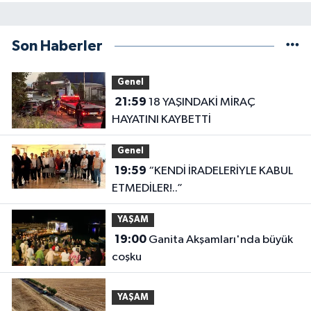
Son Haberler
Genel
21:59
18 YAŞINDAKİ MİRAÇ
HAYATINI KAYBETTİ
Genel
19:59
“KENDİ İRADELERİYLE KABUL
ETMEDİLER!..”
YAŞAM
19:00
Ganita Akşamları'nda büyük
coşku
YAŞAM