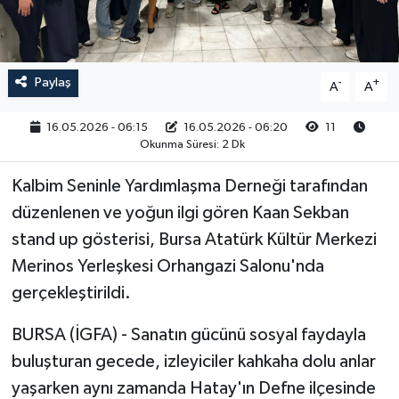
RESMİ İLAN
Paylaş
-
+
A
A
16.05.2026 - 06:15
16.05.2026 - 06:20
11
Okunma Süresi: 2 Dk
Kalbim Seninle Yardımlaşma Derneği tarafından
düzenlenen ve yoğun ilgi gören Kaan Sekban
stand up gösterisi, Bursa Atatürk Kültür Merkezi
Merinos Yerleşkesi Orhangazi Salonu'nda
gerçekleştirildi.
BURSA (İGFA) - Sanatın gücünü sosyal faydayla
buluşturan gecede, izleyiciler kahkaha dolu anlar
yaşarken aynı zamanda Hatay'ın Defne ilçesinde