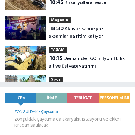
18:45
Kırsal yollara neşter
Magazin
18:30
Akustik sahne yaz
akşamlarına ritim katıyor
YAŞAM
18:15
Denizli'de 160 milyon TL'lik
alt ve üstyapı yatırımı
Spor
18:00
Şampiyonlar, İETT ile
İstanbul'da
YAŞAM
17:45
Ayvalık'ta üretici ve el emeği
pazarı renk katıyor