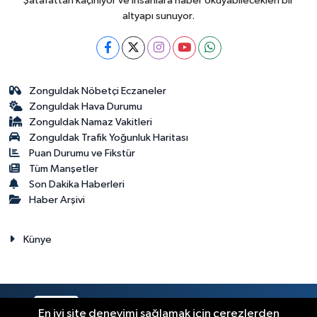
Şatafattan kaçınıyor ve insanlara haber okuyabilecekleri bir
altyapı sunuyor.
Zonguldak Nöbetçi Eczaneler
Zonguldak Hava Durumu
Zonguldak Namaz Vakitleri
Zonguldak Trafik Yoğunluk Haritası
Puan Durumu ve Fikstür
Tüm Manşetler
Son Dakika Haberleri
Haber Arşivi
Künye
RSS
Copyright © 2023. Her hakkı saklıdır.
En iyi site deneyimi sağlamak için çerezlerden