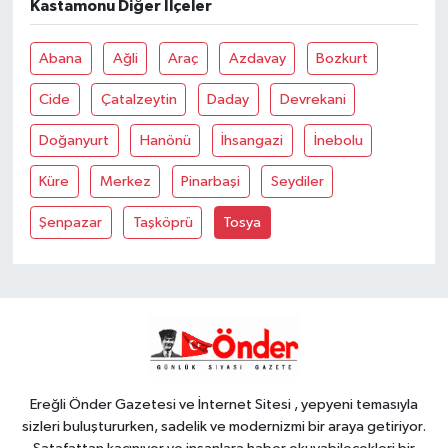
Kastamonu Diğer İlçeler
Abana
Ağli
Araç
Azdavay
Bozkurt
Cide
Çatalzeytin
Daday
Devrekani
Doğanyurt
Hanönü
İhsangazi
İnebolu
Küre
Merkez
Pinarbaşi
Seydiler
Şenpazar
Taşköprü
Tosya
Ereğli Önder Gazetesi ve İnternet Sitesi , yepyeni temasıyla
sizleri buluştururken, sadelik ve modernizmi bir araya getiriyor.