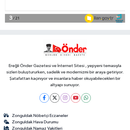
EKONOMİ
18:49
Fındık alım fiyatları
açıklandı... Alımlar 24 Ağustos'ta
başlıyor
Genel
18:48
.
Ereğli Önder Gazetesi ve İnternet Sitesi , yepyeni temasıyla
sizleri buluştururken, sadelik ve modernizmi bir araya getiriyor.
Şatafattan kaçınıyor ve insanlara haber okuyabilecekleri bir
altyapı sunuyor.
Zonguldak Nöbetçi Eczaneler
Zonguldak Hava Durumu
Zonguldak Namaz Vakitleri