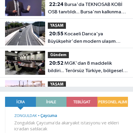
22:24
Bursa'da TEKNOSAB KOBİ
OSB tanıtıldı... Bursa'nın kalkınma
yolculuğunda yeni dönem
YAŞAM
20:55
Kocaeli Darıca'ya
Büyükşehir'den modern ulaşım
yatırımı
Gündem
20:52
MGK'dan 8 maddelik
bildiri... Terörsüz Türkiye, bölgesel
güvenlik ve Gazze mesajı
YAŞAM
19:02
Yakıt barcı filosuna iki yeni
gemi
Teknoloji
18:52
Türk Tarih Kurumu'ndan tarihi
içerikler tek platformda