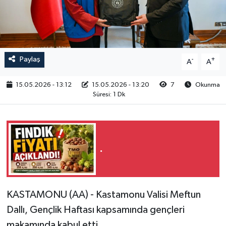
RESMİ İLAN
Paylaş
-
+
A
A
15.05.2026 - 13:12
15.05.2026 - 13:20
7
Okunma
Süresi: 1 Dk
.
KASTAMONU (AA) - Kastamonu Valisi Meftun
Dallı, Gençlik Haftası kapsamında gençleri
makamında kabul etti.