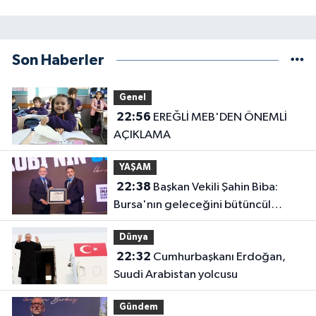
Son Haberler
Genel
22:56
EREĞLİ MEB'DEN ÖNEMLİ
AÇIKLAMA
YAŞAM
22:38
Başkan Vekili Şahin Biba:
Bursa'nın geleceğini bütüncül
anlayışla planlıyoruz
Dünya
22:32
Cumhurbaşkanı Erdoğan,
Suudi Arabistan yolcusu
Gündem