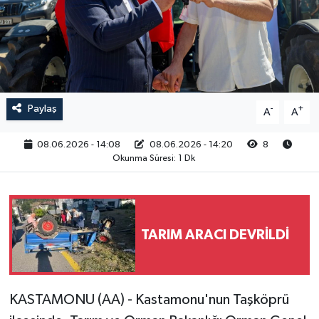
RESMİ İLAN
Paylaş
-
+
A
A
08.06.2026 - 14:08
08.06.2026 - 14:20
8
Okunma Süresi: 1 Dk
TARIM ARACI DEVRİLDİ
KASTAMONU (AA) - Kastamonu'nun Taşköprü