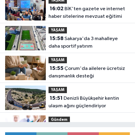
YAŞAM
16:02
BİK'ten gazete ve internet
haber sitelerine mevzuat eğitimi
YAŞAM
15:58
Sakarya'da 3 mahalleye
daha sportif yatırım
YAŞAM
15:55
Çorum'da ailelere ücretsiz
danışmanlık desteği
YAŞAM
15:51
Denizli Büyükşehir kentin
ulaşım ağını güçlendiriyor
Gündem
15:46
Sağlık çalışanlarından ücret