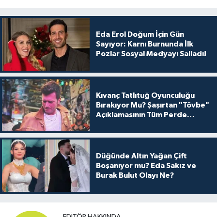
Eda Erol Doğum İçin Gün
Sayıyor: Karnı Burnunda İlk
Pozlar Sosyal Medyayı Salladı!
Kıvanç Tatlıtuğ Oyunculuğu
Bırakıyor Mu? Şaşırtan "Tövbe"
Açıklamasının Tüm Perde
Arkası
Düğünde Altın Yağan Çift
Boşanıyor mu? Eda Sakız ve
Burak Bulut Olayı Ne?
EDITÖR HAKKINDA