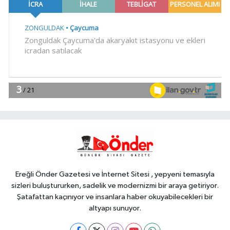
ve emeklilik reformu çağrısı
YAŞAM
15:41
Trabzon Dernekler
Federasyonu Şubesi açıldı
SİYASET
15:37
DSP Genel Başkanı Aksakal:
Terörün bitirilmesi iradesine destek
için imzalayacağım
Genel
15:36
KARADENİZ EREĞLİ'NİN YÜZ
AKLARI...
Ereğli Önder Gazetesi ve İnternet Sitesi , yepyeni temasıyla
sizleri buluştururken, sadelik ve modernizmi bir araya getiriyor.
Şatafattan kaçınıyor ve insanlara haber okuyabilecekleri bir
altyapı sunuyor.