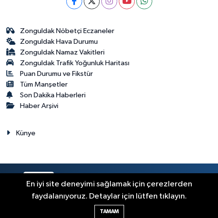
Zonguldak Nöbetçi Eczaneler
Zonguldak Hava Durumu
Zonguldak Namaz Vakitleri
Zonguldak Trafik Yoğunluk Haritası
Puan Durumu ve Fikstür
Tüm Manşetler
Son Dakika Haberleri
Haber Arşivi
Künye
RSS
Copyright © 2023. Her hakkı saklıdır.
En iyi site deneyimi sağlamak için çerezlerden
faydalanıyoruz. Detaylar için lütfen tıklayın.
Haber Yazılımı:
TE Bilişim
TAMAM