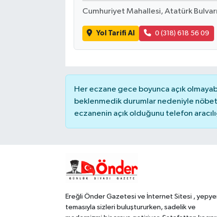
Cumhuriyet Mahallesi, Atatürk Bulvarı
Yol Tarifi Al
0 (318) 618 56 09
Her eczane gece boyunca açık olmayabili
beklenmedik durumlar nedeniyle nöbete
eczanenin açık olduğunu telefon aracılığıy
Ereğli Önder Gazetesi ve İnternet Sitesi , yepye
temasıyla sizleri buluştururken, sadelik ve