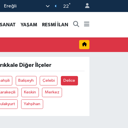
°
Ereğli
22
-SANAT
YAŞAM
RESMİ İLAN
ırıkkale Diğer İlçeler
ahşili
Balişeyh
Çelebi
Delice
arakeçili
Keskin
Merkez
ulakyurt
Yahşihan