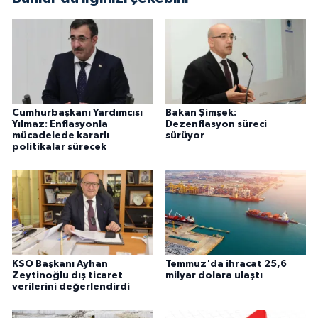
Cumhurbaşkanı Yardımcısı
Bakan Şimşek:
Yılmaz: Enflasyonla
Dezenflasyon süreci
mücadelede kararlı
sürüyor
politikalar sürecek
KSO Başkanı Ayhan
Temmuz'da ihracat 25,6
Zeytinoğlu dış ticaret
milyar dolara ulaştı
verilerini değerlendirdi