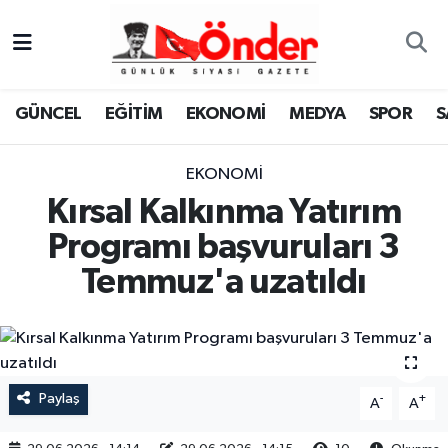
GÜNCEL
Zonguldak Nöbetçi Eczaneler
GÜNCEL
EĞİTİM
EKONOMİ
MEDYA
SPOR
S
EĞİTİM
Zonguldak Hava Durumu
EKONOMİ
EKONOMİ
Zonguldak Namaz Vakitleri
Kırsal Kalkınma Yatırım
MEDYA
Zonguldak Trafik Yoğunluk Haritası
Programı başvuruları 3
Temmuz'a uzatıldı
SPOR
TFF 3.Lig 4.Grup Puan Durumu ve Fikstür
SAĞLIK
Tüm Manşetler
KÜLTÜR-SANAT
Son Dakika Haberleri
Paylaş
-
+
A
A
YAŞAM
Haber Arşivi