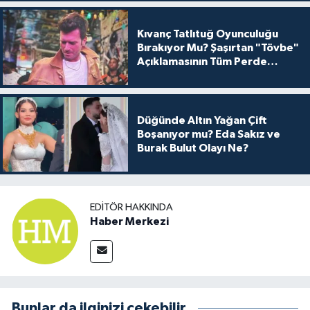
Kıvanç Tatlıtuğ Oyunculuğu
Bırakıyor Mu? Şaşırtan "Tövbe"
Açıklamasının Tüm Perde
Arkası
Düğünde Altın Yağan Çift
Boşanıyor mu? Eda Sakız ve
Burak Bulut Olayı Ne?
EDITÖR HAKKINDA
Haber Merkezi
Bunlar da ilginizi çekebilir