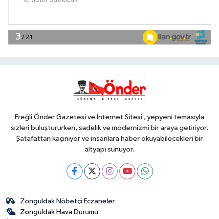
Uzmanlardan Türkiye için uyarı
YAŞAM
11:42
İzmir Efes Selçuk'ta engelsiz
yaşamda üreterek güçleniyorlar
YAŞAM
11:37
Av sezonu 18 Ağustos'ta
açılacak
Ereğli Önder Gazetesi ve İnternet Sitesi , yepyeni temasıyla
sizleri buluştururken, sadelik ve modernizmi bir araya getiriyor.
Şatafattan kaçınıyor ve insanlara haber okuyabilecekleri bir
altyapı sunuyor.
Zonguldak Nöbetçi Eczaneler
Zonguldak Hava Durumu