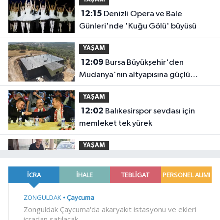
12:15
Denizli Opera ve Bale
Günleri'nde 'Kuğu Gölü' büyüsü
YAŞAM
12:09
Bursa Büyükşehir'den
Mudanya'nın altyapısına güçlü
yatırım
YAŞAM
12:02
Balıkesirspor sevdası için
memleket tek yürek
YAŞAM
11:57
Edirne Keşan'da Önkal
Kılavuz'dan anlamlı çalışma
YAŞAM
11:50
Su stresi çağı yaklaşıyor!