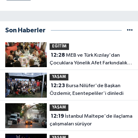
Son Haberler
EĞİTİM
12:28
MEB ve Türk Kızılay'dan
Çocuklara Yönelik Afet Farkındalık
Çalıştayı
YAŞAM
12:23
Bursa Nilüfer'de Başkan
Özdemir, Esentepeliler'i dinledi
YAŞAM
12:19
İstanbul Maltepe'de ilaçlama
çalışmaları sürüyor
YAŞAM