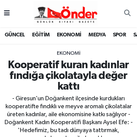
GÜNCEL
Zonguldak Nöbetçi Eczaneler
GÜNCEL
EĞİTİM
EKONOMİ
MEDYA
SPOR
S
EĞİTİM
Zonguldak Hava Durumu
EKONOMİ
EKONOMİ
Zonguldak Namaz Vakitleri
Kooperatif kuran kadınlar
MEDYA
Zonguldak Trafik Yoğunluk Haritası
fındığa çikolatayla değer
kattı
SPOR
TFF 3.Lig 4.Grup Puan Durumu ve Fikstür
- Giresun'un Doğankent ilçesinde kurdukları
SAĞLIK
Tüm Manşetler
kooperatifte fındıklı ve meyve aromalı çikolatalar
üreten kadınlar, aile ekonomisine katkı sağlıyor -
KÜLTÜR-SANAT
Son Dakika Haberleri
Doğankent Kadın Kooperatifi Başkanı Aysel Efe: -
'Hedefimiz, bu tadı dünyaya tattırmak,
YAŞAM
Haber Arşivi