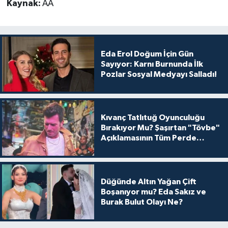
Kaynak:
AA
Eda Erol Doğum İçin Gün
Sayıyor: Karnı Burnunda İlk
Pozlar Sosyal Medyayı Salladı!
Kıvanç Tatlıtuğ Oyunculuğu
Bırakıyor Mu? Şaşırtan "Tövbe"
Açıklamasının Tüm Perde
Arkası
Düğünde Altın Yağan Çift
Boşanıyor mu? Eda Sakız ve
Burak Bulut Olayı Ne?