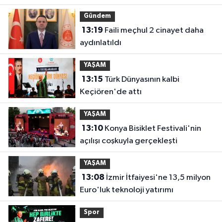
Gündem
13:19
Faili meçhul 2 cinayet daha
aydınlatıldı
YAŞAM
13:15
Türk Dünyasının kalbi
Keçiören'de attı
YAŞAM
13:10
Konya Bisiklet Festivali'nin
açılışı coşkuyla gerçekleşti
YAŞAM
13:08
İzmir İtfaiyesi'ne 13,5 milyon
Euro'luk teknoloji yatırımı
Spor