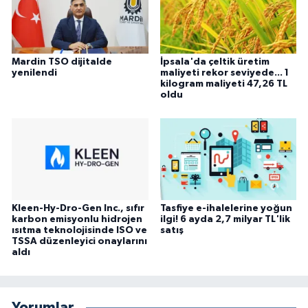
Mardin TSO dijitalde
İpsala'da çeltik üretim
yenilendi
maliyeti rekor seviyede... 1
kilogram maliyeti 47,26 TL
oldu
Kleen-Hy-Dro-Gen Inc., sıfır
Tasfiye e-ihalelerine yoğun
karbon emisyonlu hidrojen
ilgi! 6 ayda 2,7 milyar TL'lik
ısıtma teknolojisinde ISO ve
satış
TSSA düzenleyici onaylarını
aldı
Yorumlar