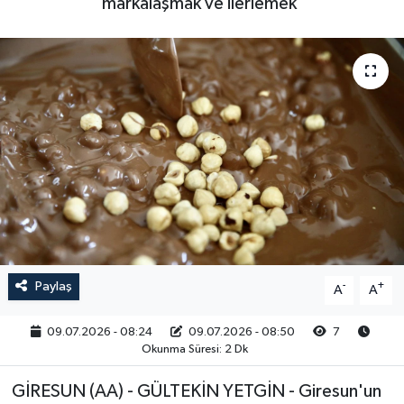
markalaşmak ve ilerlemek'
RESMİ İLAN
Paylaş
-
+
A
A
09.07.2026 - 08:24
09.07.2026 - 08:50
7
Okunma Süresi: 2 Dk
GİRESUN (AA) - GÜLTEKİN YETGİN - Giresun'un