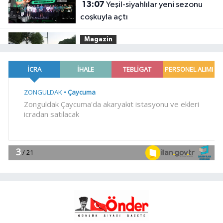
13:07
Yeşil-siyahlılar yeni sezonu
coşkuyla açtı
Magazin
13:05
Maltepe'de, Süreyya
Plajı'nda müzik ziyafeti
YAŞAM
13:01
Trabzon iklim ve enerji
ağında
YAŞAM
13:00
Türkiye Kültür Yolu Festivali
Malatya'da başlıyor
YAŞAM
12:58
Kadınlar artık şehirlerde söz
sahibi oluyor