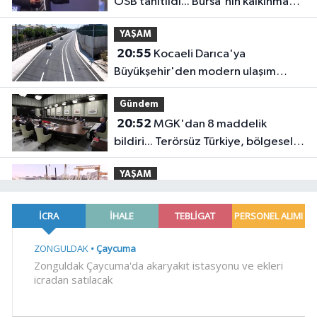
OSB tanıtıldı... Bursa'nın kalkınma
yolculuğunda yeni dönem
YAŞAM
20:55
Kocaeli Darıca'ya
Büyükşehir'den modern ulaşım
yatırımı
Gündem
20:52
MGK'dan 8 maddelik
bildiri... Terörsüz Türkiye, bölgesel
güvenlik ve Gazze mesajı
YAŞAM
19:02
Yakıt barcı filosuna iki yeni
gemi
Teknoloji
18:52
Türk Tarih Kurumu'ndan tarihi
içerikler tek platformda
EKONOMİ