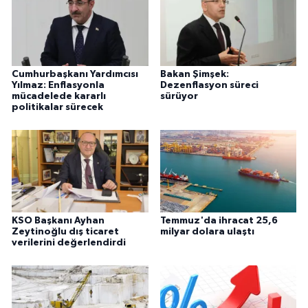
Cumhurbaşkanı Yardımcısı
Bakan Şimşek:
Yılmaz: Enflasyonla
Dezenflasyon süreci
mücadelede kararlı
sürüyor
politikalar sürecek
KSO Başkanı Ayhan
Temmuz'da ihracat 25,6
Zeytinoğlu dış ticaret
milyar dolara ulaştı
verilerini değerlendirdi