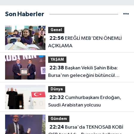
Son Haberler
Genel
22:56
EREĞLİ MEB'DEN ÖNEMLİ
AÇIKLAMA
YAŞAM
22:38
Başkan Vekili Şahin Biba:
Bursa'nın geleceğini bütüncül
anlayışla planlıyoruz
Dünya
22:32
Cumhurbaşkanı Erdoğan,
Suudi Arabistan yolcusu
Gündem
22:24
Bursa'da TEKNOSAB KOBİ