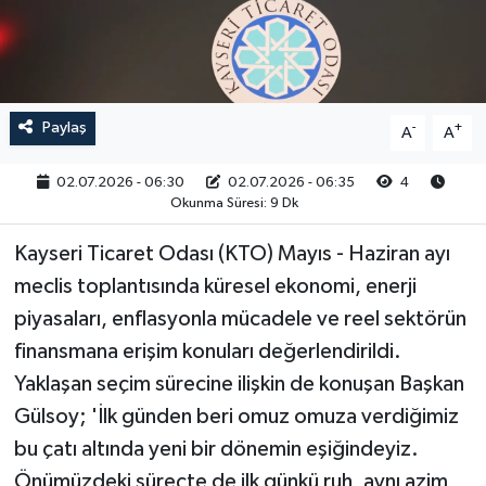
RESMİ İLAN
Paylaş
-
+
A
A
02.07.2026 - 06:30
02.07.2026 - 06:35
4
Okunma Süresi: 9 Dk
Kayseri Ticaret Odası (KTO) Mayıs - Haziran ayı
meclis toplantısında küresel ekonomi, enerji
piyasaları, enflasyonla mücadele ve reel sektörün
finansmana erişim konuları değerlendirildi.
Yaklaşan seçim sürecine ilişkin de konuşan Başkan
Gülsoy; 'İlk günden beri omuz omuza verdiğimiz
bu çatı altında yeni bir dönemin eşiğindeyiz.
Önümüzdeki süreçte de ilk günkü ruh, aynı azim