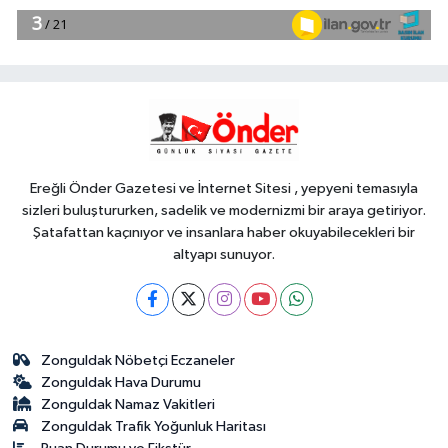
18:49
Fındık alım fiyatları
açıklandı... Alımlar 24 Ağustos'ta
başlıyor
Genel
18:48
.
Ereğli Önder Gazetesi ve İnternet Sitesi , yepyeni temasıyla
sizleri buluştururken, sadelik ve modernizmi bir araya getiriyor.
Şatafattan kaçınıyor ve insanlara haber okuyabilecekleri bir
altyapı sunuyor.
Zonguldak Nöbetçi Eczaneler
Zonguldak Hava Durumu
Zonguldak Namaz Vakitleri
Zonguldak Trafik Yoğunluk Haritası