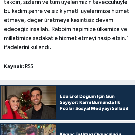
takdiri, sizlerin ve tüm üyelerimizin teveccühüyle
bu kadim şehre ve siz kıymetli üyelerimize hizmet
etmeye, değer üretmeye kesintisiz devam
edeceğiz inşallah. Rabbim hepimize ülkemize ve
milletimize sadakatle hizmet etmeyi nasip etsin.'
ifadelerini kullandı.
Kaynak:
RSS
Eda Erol Doğum İçin Gün
Sayıyor: Karnı Burnunda İlk
Pozlar Sosyal Medyayı Salladı!
Kıvanç Tatlıtuğ Oyunculuğu