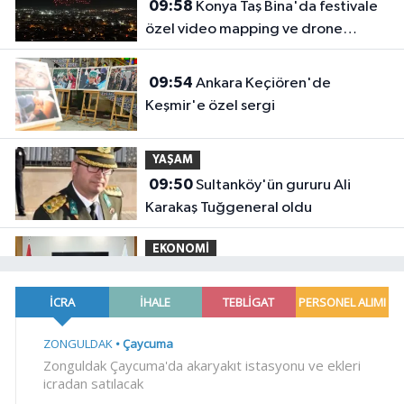
09:58
Konya Taş Bina'da festivale
özel video mapping ve drone
gösterisi büyüledi
09:54
Ankara Keçiören'de
Keşmir'e özel sergi
YAŞAM
09:50
Sultanköy'ün gururu Ali
Karakaş Tuğgeneral oldu
EKONOMİ
09:48
Elektronik A.TR sistemi
devrede... İlk ihracatı kadın girişimci
gerçekleştirdi
Spor
09:43
Kocaeli'de adrenalin zirve
yapacak