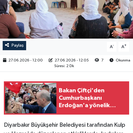
RESMİ İLAN
Paylaş
-
+
A
A
27.06.2026 - 12:00
27.06.2026 - 12:05
7
Okunma
Süresi: 2 Dk
Bakan Çiftçi'den
Cumhurbaşkanı
Erdoğan'a yönelik
eleştirilere tepki
Diyarbakır Büyükşehir Belediyesi tarafından Kulp