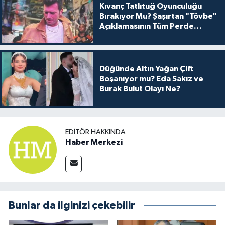
Kıvanç Tatlıtuğ Oyunculuğu
Bırakıyor Mu? Şaşırtan "Tövbe"
Açıklamasının Tüm Perde
Arkası
Düğünde Altın Yağan Çift
Boşanıyor mu? Eda Sakız ve
Burak Bulut Olayı Ne?
EDITÖR HAKKINDA
Haber Merkezi
Bunlar da ilginizi çekebilir