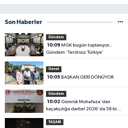
Son Haberler
Gündem
10:09
MGK bugün toplanıyor...
Gündem 'Terörsüz Türkiye'
Genel
10:05
BAŞKAN GERİ DÖNÜYOR
Gündem
10:02
Gümrük Muhafaza'dan
kaçakçılığa darbe! 2026'da 58 bin
519 canlı hayvan kurtarıldı
YAŞAM