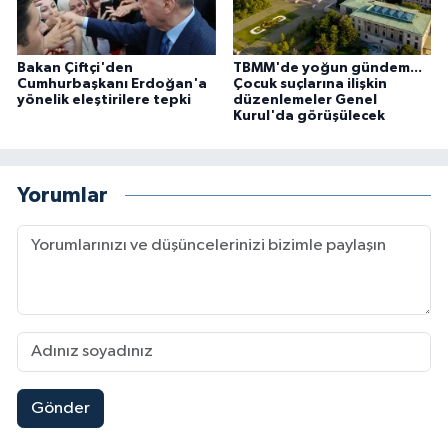
Bakan Çiftçi'den
TBMM'de yoğun gündem...
Cumhurbaşkanı Erdoğan'a
Çocuk suçlarına ilişkin
yönelik eleştirilere tepki
düzenlemeler Genel
Kurul'da görüşülecek
Yorumlar
Gönder