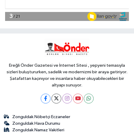
YAŞAM
09:40
İzmir Büyükşehir'in Yaz
Okulu hem eğlendiriyor hem
öğretiyor
YAŞAM
09:35
İzmit Belediyesi'nden
muhtarlara doğum günü ziyareti
Ereğli Önder Gazetesi ve İnternet Sitesi , yepyeni temasıyla
sizleri buluştururken, sadelik ve modernizmi bir araya getiriyor.
Şatafattan kaçınıyor ve insanlara haber okuyabilecekleri bir
altyapı sunuyor.
Zonguldak Nöbetçi Eczaneler
Zonguldak Hava Durumu
Zonguldak Namaz Vakitleri