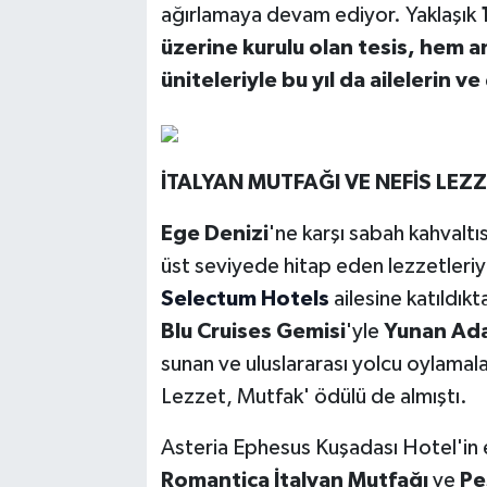
ağırlamaya devam ediyor. Yaklaşık
üzerine kurulu olan tesis, hem
üniteleriyle bu yıl da ailelerin ve 
İTALYAN MUTFAĞI VE NEFİS LEZ
Ege Denizi
'ne karşı sabah kahvalt
üst seviyede hitap eden lezzetleri
Selectum Hotels
ailesine katıldık
Blu Cruises Gemisi
'yle
Yunan Adal
sunan ve uluslararası yolcu oylamal
Lezzet, Mutfak' ödülü de almıştı.
Asteria Ephesus Kuşadası Hotel'in e
Romantica İtalyan Mutfağı
ve
Pe