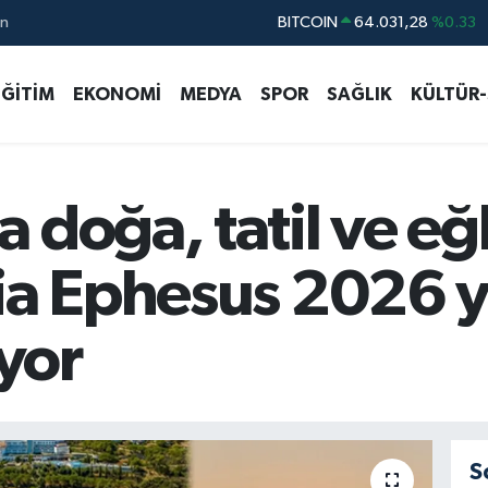
ın
DOLAR
47,5540
%0.03
EURO
54,8397
%0.17
EĞİTİM
EKONOMİ
MEDYA
SPOR
SAĞLIK
KÜLTÜR
STERLİN
63,9882
%0.16
GRAM ALTIN
6249.61
%0.85
BİST100
13.688
%207
 doğa, tatil ve eğ
ria Ephesus 2026 
yor
S