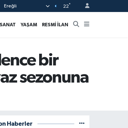
°
Ereğli
22
-SANAT
YAŞAM
RESMİ İLAN
lence bir
yaz sezonuna
on Haberler