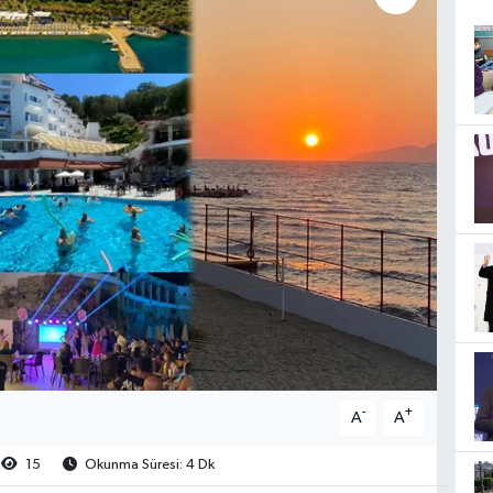
-
+
A
A
15
Okunma Süresi: 4 Dk