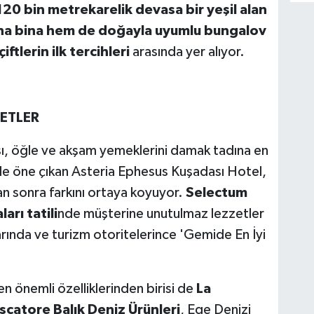
120 bin metrekarelik devasa bir yeşil alan
 ana bina hem de doğayla uyumlu bungalov
çiftlerin ilk tercihleri
arasında yer alıyor.
ZETLER
ısı, öğle ve akşam yemeklerini damak tadına en
yle öne çıkan Asteria Ephesus Kuşadası Hotel,
tan sonra farkını ortaya koyuyor.
Selectum
arı tatili
nde müşterine unutulmaz lezzetler
arında ve turizm otoritelerince 'Gemide En İyi
n önemli özelliklerinden birisi de
La
scatore Balık Deniz Ürünleri
, Ege Denizi