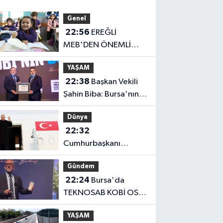
Genel
22:56
EREĞLİ
MEB'DEN ÖNEMLİ
AÇIKLAMA
YAŞAM
22:38
Başkan Vekili
Şahin Biba: Bursa'nın
geleceğini bütüncül
Dünya
anlayışla planlıyoruz
22:32
Cumhurbaşkanı
Erdoğan, Suudi
Gündem
Arabistan yolcusu
22:24
Bursa'da
TEKNOSAB KOBİ OSB
tanıtıldı... Bursa'nın
YAŞAM
kalkınma