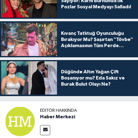
Sayıyor: Karnı Burnunda İlk
Pozlar Sosyal Medyayı Salladı!
Kıvanç Tatlıtuğ Oyunculuğu
Bırakıyor Mu? Şaşırtan "Tövbe"
Açıklamasının Tüm Perde
Arkası
Düğünde Altın Yağan Çift
Boşanıyor mu? Eda Sakız ve
Burak Bulut Olayı Ne?
EDITÖR HAKKINDA
Haber Merkezi