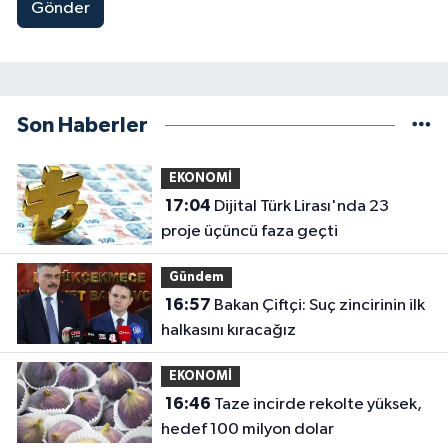
Gönder
Son Haberler
EKONOMİ
17:04
Dijital Türk Lirası'nda 23
proje üçüncü faza geçti
Gündem
16:57
Bakan Çiftçi: Suç zincirinin ilk
halkasını kıracağız
EKONOMİ
16:46
Taze incirde rekolte yüksek,
hedef 100 milyon dolar