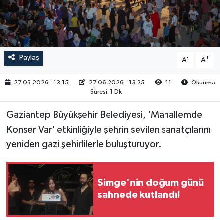
RESMİ İLAN
Paylaş
-
+
A
A
27.06.2026 - 13:15
27.06.2026 - 13:25
11
Okunma
Süresi: 1 Dk
Gaziantep Büyükşehir Belediyesi, 'Mahallemde
Konser Var' etkinliğiyle şehrin sevilen sanatçılarını
yeniden gazi şehirlilerle buluşturuyor.
Simge'nin doğum günü
sahnede kutlandı!