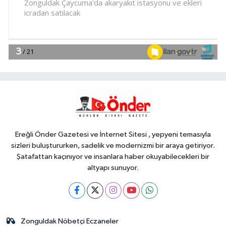
16:14
Bursa'da Kıbrıs Gazisi Ali
Çağlayan'a anlamlı ziyaret
Dünya
16:09
Çin'de Dolphin tayfunu için
kırmızı alarm!
YAŞAM
16:04
Yöresel lezzetler gastronomi
sokağında ziyaretçilerle buluşuyor
Ereğli Önder Gazetesi ve İnternet Sitesi , yepyeni temasıyla
sizleri buluştururken, sadelik ve modernizmi bir araya getiriyor.
Şatafattan kaçınıyor ve insanlara haber okuyabilecekleri bir
altyapı sunuyor.
Zonguldak Nöbetçi Eczaneler