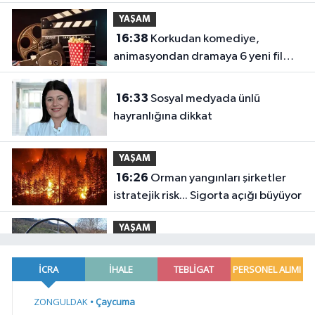
YAŞAM
16:38
Korkudan komediye,
animasyondan dramaya 6 yeni film
vizyonda
16:33
Sosyal medyada ünlü
hayranlığına dikkat
YAŞAM
16:26
Orman yangınları şirketler
istratejik risk... Sigorta açığı büyüyor
YAŞAM
16:20
Sakarya'da 'Ortaköy Barajı'
için çalışmalar başladı
YAŞAM