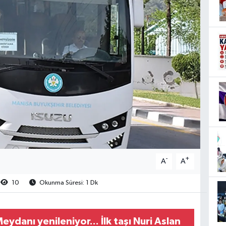
-
+
A
A
10
Okunma Süresi: 1 Dk
ydanı yenileniyor... İlk taşı Nuri Aslan