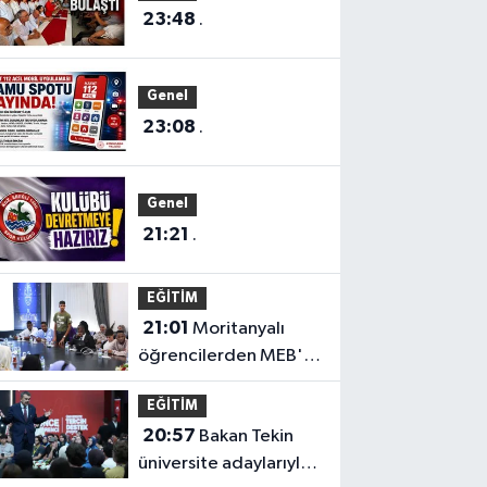
23:48
.
Genel
23:08
.
Genel
21:21
.
EĞİTİM
21:01
Moritanyalı
öğrencilerden MEB'e
ziyaret
EĞİTİM
20:57
Bakan Tekin
üniversite adaylarıyla