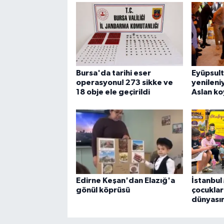
Bursa'da tarihi eser
Eyüpsul
operasyonu! 273 sikke ve
yenileniy
18 obje ele geçirildi
Aslan k
Edirne Keşan'dan Elazığ'a
İstanbu
gönül köprüsü
çocuklar 
dünyası