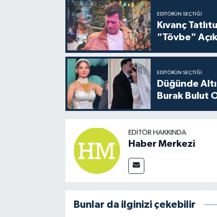
EDITÖRÜN SEÇTIĞI
Kıvanç Tatlı
"Tövbe" Açık
EDITÖRÜN SEÇTIĞI
Düğünde Altı
Burak Bulut O
EDITÖR HAKKINDA
Haber Merkezi
Bunlar da ilginizi çekebilir