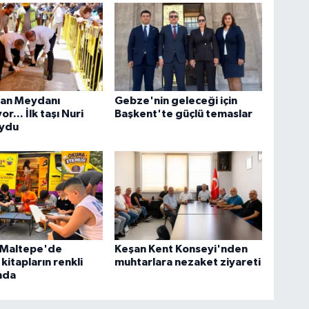
tan Meydanı
Gebze'nin geleceği için
or... İlk taşı Nuri
Başkent'te güçlü temaslar
oydu
l Maltepe'de
Keşan Kent Konseyi'nden
kitapların renkli
muhtarlara nezaket ziyareti
nda