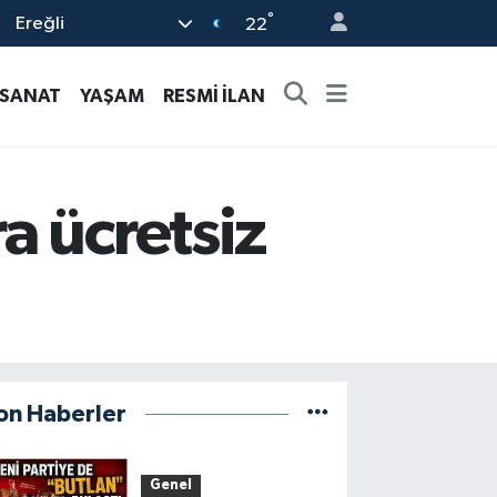
°
Ereğli
22
-SANAT
YAŞAM
RESMİ İLAN
a ücretsiz
on Haberler
Genel