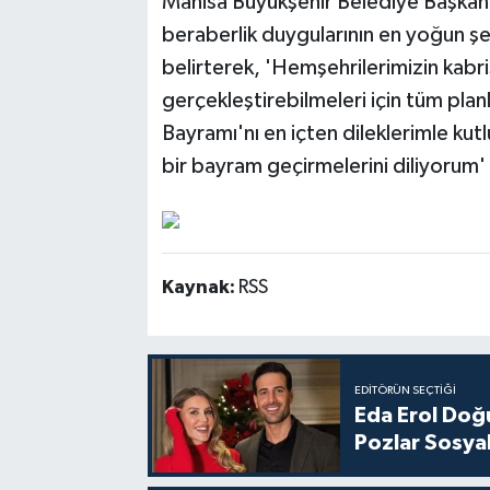
Manisa Büyükşehir Belediye Başkanı 
beraberlik duygularının en yoğun şe
belirterek, 'Hemşehrilerimizin kabri
gerçekleştirebilmeleri için tüm pla
Bayramı'nı en içten dileklerimle kutlu
bir bayram geçirmelerini diliyorum'
Kaynak:
RSS
EDITÖRÜN SEÇTIĞI
Eda Erol Doğu
Pozlar Sosyal