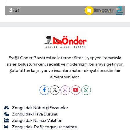
EKONOMİ
16:20
Esnaf odalarından ortak
açıklama
YAŞAM
16:19
Toplu taşımaya sıkı denetim
Ereğli Önder Gazetesi ve İnternet Sitesi , yepyeni temasıyla
sizleri buluştururken, sadelik ve modernizmi bir araya getiriyor.
Şatafattan kaçınıyor ve insanlara haber okuyabilecekleri bir
altyapı sunuyor.
Zonguldak Nöbetçi Eczaneler
Zonguldak Hava Durumu
Zonguldak Namaz Vakitleri
Zonguldak Trafik Yoğunluk Haritası