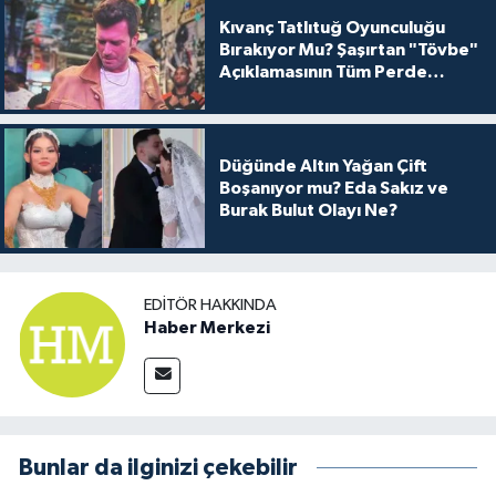
Kıvanç Tatlıtuğ Oyunculuğu
Bırakıyor Mu? Şaşırtan "Tövbe"
Açıklamasının Tüm Perde
Arkası
Düğünde Altın Yağan Çift
Boşanıyor mu? Eda Sakız ve
Burak Bulut Olayı Ne?
EDITÖR HAKKINDA
Haber Merkezi
Bunlar da ilginizi çekebilir