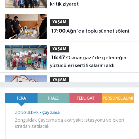
kritik ziyaret
YAŞAM
17:00
Ağrı'da toplu sünnet şöleni
YAŞAM
16:47
Osmangazi'de geleceğin
yüzücüleri sertifikalarını aldı
YAŞAM
16:45
Avrupa Drama Buluşmaları
gençleri İzmir'de
YAŞAM
16:30
Minik Hazar Ali, ilk kez 'anne'
dedi