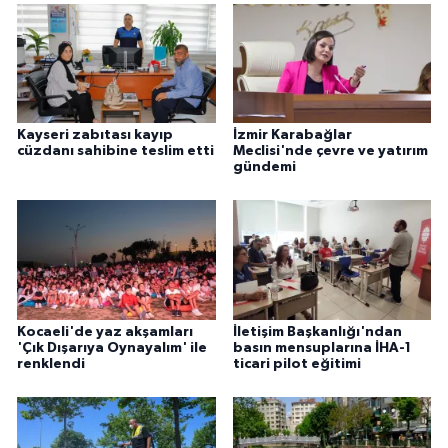
Kayseri zabıtası kayıp
İzmir Karabağlar
cüzdanı sahibine teslim etti
Meclisi'nde çevre ve yatırım
gündemi
Kocaeli'de yaz akşamları
İletişim Başkanlığı'ndan
'Çık Dışarıya Oynayalım' ile
basın mensuplarına İHA-1
renklendi
ticari pilot eğitimi