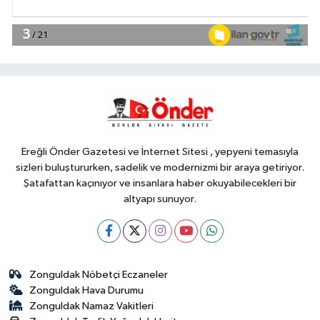
EKONOMİ
12:04
Bursa ekonomisinde tarihi
dönüşüm hamlesi resmen başladı...
TEKNOSAB KOBİ OSB'de başvurular
YAŞAM
başladı
11:58
Bursa Yıldırım'da çocuklar
hem öğreniyor hem eğleniyor
Ereğli Önder Gazetesi ve İnternet Sitesi , yepyeni temasıyla
sizleri buluştururken, sadelik ve modernizmi bir araya getiriyor.
Şatafattan kaçınıyor ve insanlara haber okuyabilecekleri bir
altyapı sunuyor.
Zonguldak Nöbetçi Eczaneler
Zonguldak Hava Durumu
Zonguldak Namaz Vakitleri