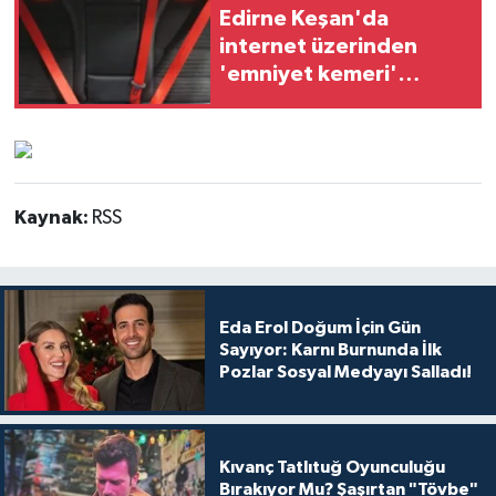
Edirne Keşan'da
internet üzerinden
'emniyet kemeri'
dolandırıcılığı
Kaynak:
RSS
Eda Erol Doğum İçin Gün
Sayıyor: Karnı Burnunda İlk
Pozlar Sosyal Medyayı Salladı!
Kıvanç Tatlıtuğ Oyunculuğu
Bırakıyor Mu? Şaşırtan "Tövbe"