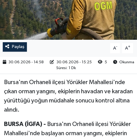
RESMİ İLAN
Paylaş
-
+
A
A
30.06.2026 - 14:58
30.06.2026 - 15:25
5
Okunma
Süresi: 1 Dk
Bursa'nın Orhaneli ilçesi Yörükler Mahallesi'nde
çıkan orman yangını, ekiplerin havadan ve karadan
yürüttüğü yoğun müdahale sonucu kontrol altına
alındı.
BURSA (İGFA) -
Bursa'nın Orhaneli ilçesi Yörükler
Mahallesi'nde başlayan orman yangını, ekiplerin