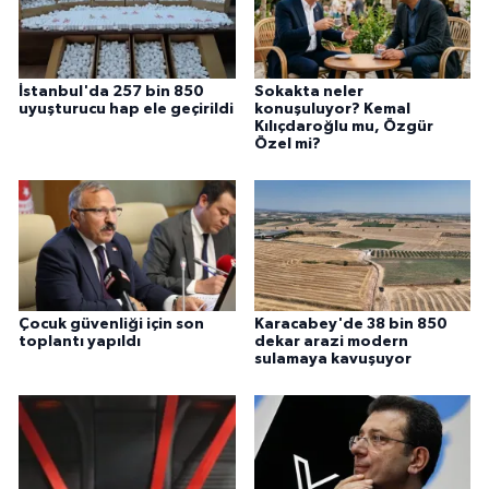
İstanbul'da 257 bin 850
Sokakta neler
uyuşturucu hap ele geçirildi
konuşuluyor? Kemal
Kılıçdaroğlu mu, Özgür
Özel mi?
Çocuk güvenliği için son
Karacabey'de 38 bin 850
toplantı yapıldı
dekar arazi modern
sulamaya kavuşuyor