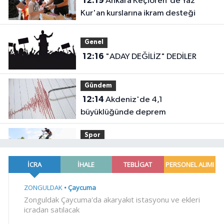
12:19
Ankara Keçiören'de Yaz
Kur'an kurslarına ikram desteği
Genel
12:16
"ADAY DEĞİLİZ" DEDİLER
Gündem
12:14
Akdeniz'de 4,1
büyüklüğünde deprem
Spor
12:11
Konya'da Bisiklet Festivali
heyecanı başladı
YAŞAM
12:08
Derince'ye 120 yataklı sağlık
tesisi geliyor