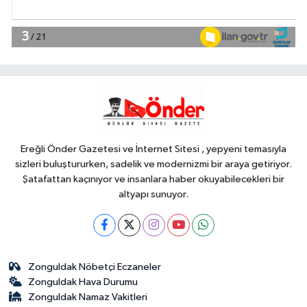
uluslararası model
YAŞAM
12:14
Başkan Genç, 'Sevdam
Karadeniz' ekibini ağırladı! Film
Festivali Aralık'ta
YAŞAM
12:09
Ankara'da sabır, emek ve
sanat Zafer Çarşısı'nda hayat buldu
Ereğli Önder Gazetesi ve İnternet Sitesi , yepyeni temasıyla
sizleri buluştururken, sadelik ve modernizmi bir araya getiriyor.
Şatafattan kaçınıyor ve insanlara haber okuyabilecekleri bir
altyapı sunuyor.
Zonguldak Nöbetçi Eczaneler
Zonguldak Hava Durumu
Zonguldak Namaz Vakitleri