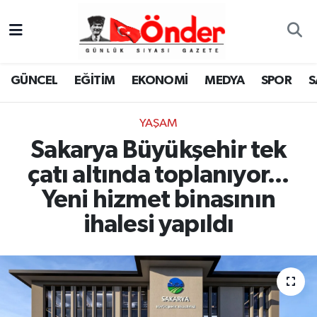
GÜNCEL
Zonguldak Nöbetçi Eczaneler
GÜNCEL
EĞİTİM
EKONOMİ
MEDYA
SPOR
S
EĞİTİM
Zonguldak Hava Durumu
YAŞAM
EKONOMİ
Zonguldak Namaz Vakitleri
Sakarya Büyükşehir tek
MEDYA
Zonguldak Trafik Yoğunluk Haritası
çatı altında toplanıyor...
Yeni hizmet binasının
SPOR
TFF 3.Lig 4.Grup Puan Durumu ve Fikstür
ihalesi yapıldı
SAĞLIK
Tüm Manşetler
KÜLTÜR-SANAT
Son Dakika Haberleri
YAŞAM
Haber Arşivi