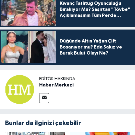
Kıvanç Tatlıtuğ Oyunculuğu
Bırakıyor Mu? Şaşırtan "Tövbe"
Açıklamasının Tüm Perde
Arkası
Düğünde Altın Yağan Çift
Boşanıyor mu? Eda Sakız ve
Burak Bulut Olayı Ne?
EDITÖR HAKKINDA
Haber Merkezi
Bunlar da ilginizi çekebilir