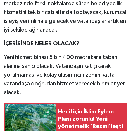
merkezinde farklı noktalarda süren belediyecilik
hizmetini tek bir çatı altında toplayacak, kurumsal
işleyiş verimli hale gelecek ve vatandaşlar artık en
iyi şekilde ağırlanacak.
İÇERİSİNDE NELER OLACAK?
Yeni hizmet binası 5 bin 400 metrekare taban
alanına sahip olacak. Vatandaşın kat çıkarak
yorulmaması ve kolay ulaşımı için zemin katta
vatandaşa doğrudan hizmet verecek birimler yer
alacak.
Her il için İklim Eylem
Planı zorunlu! Yeni
yönetmelik 'Resmi'leşti