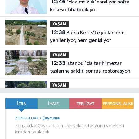
12:46
'Hazımsızlık' sanılıyor, safra
kesesi iltihabı çıkıyor
YAŞAM
12:38
Bursa Keles'te yollar hem
yenileniyor, hem genişliyor
YAŞAM
12:33
İstanbul'da tarihi mezar
taşlarına saldırı sonrası restorasyon
YAŞAM
12:26
Denizli Büyükşehir'den
Buldan'a dev yatırım
YAŞAM
12:20
Yeşilay'dan göçmen gençleri
bağımlılık risklerinden koruyacak