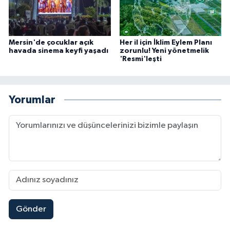
Mersin'de çocuklar açık
Her il için İklim Eylem Planı
havada sinema keyfi yaşadı
zorunlu! Yeni yönetmelik
'Resmi'leşti
Yorumlar
Gönder