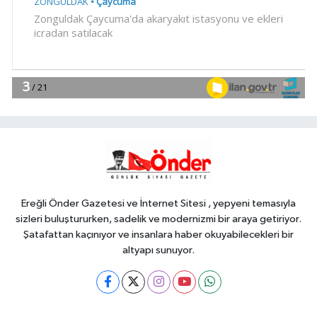
09:40
İzmir Büyükşehir'in Yaz
Okulu hem eğlendiriyor hem
öğretiyor
YAŞAM
09:35
İzmit Belediyesi'nden
muhtarlara doğum günü ziyareti
Dünya
09:32
SpaceX'ten Ay'a çarpma
açıklaması: Sorumlu uzay
operasyonları için çalışıyoruz
Ereğli Önder Gazetesi ve İnternet Sitesi , yepyeni temasıyla
sizleri buluştururken, sadelik ve modernizmi bir araya getiriyor.
Şatafattan kaçınıyor ve insanlara haber okuyabilecekleri bir
altyapı sunuyor.