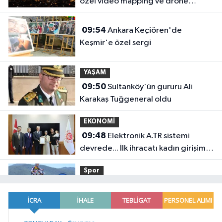
özel video mapping ve drone
gösterisi büyüledi
09:54
Ankara Keçiören'de
Keşmir'e özel sergi
YAŞAM
09:50
Sultanköy'ün gururu Ali
Karakaş Tuğgeneral oldu
EKONOMİ
09:48
Elektronik A.TR sistemi
devrede... İlk ihracatı kadın girişimci
gerçekleştirdi
Spor
09:43
Kocaeli'de adrenalin zirve
yapacak
YAŞAM