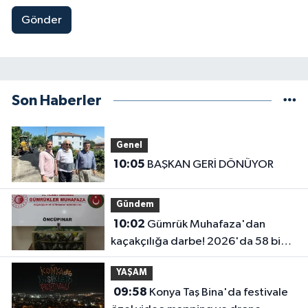
Gönder
Son Haberler
Genel
10:05
BAŞKAN GERİ DÖNÜYOR
Gündem
10:02
Gümrük Muhafaza'dan
kaçakçılığa darbe! 2026'da 58 bin
519 canlı hayvan kurtarıldı
YAŞAM
09:58
Konya Taş Bina'da festivale