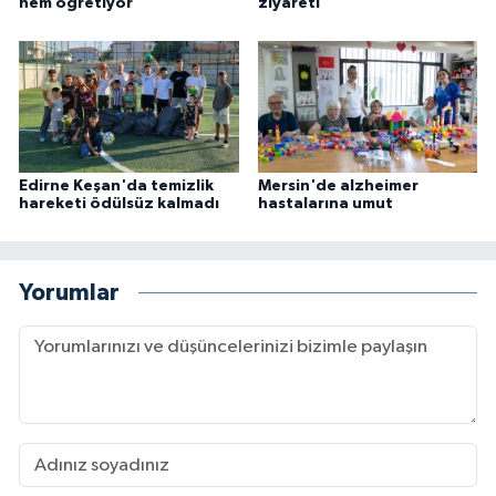
hem öğretiyor
ziyareti
Edirne Keşan'da temizlik
Mersin'de alzheimer
hareketi ödülsüz kalmadı
hastalarına umut
Yorumlar