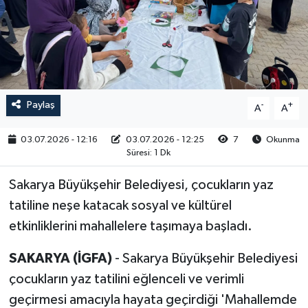
RESMİ İLAN
Paylaş
-
+
A
A
03.07.2026 - 12:16
03.07.2026 - 12:25
7
Okunma
Süresi: 1 Dk
Sakarya Büyükşehir Belediyesi, çocukların yaz
tatiline neşe katacak sosyal ve kültürel
etkinliklerini mahallelere taşımaya başladı.
SAKARYA (İGFA)
- Sakarya Büyükşehir Belediyesi
çocukların yaz tatilini eğlenceli ve verimli
geçirmesi amacıyla hayata geçirdiği 'Mahallemde