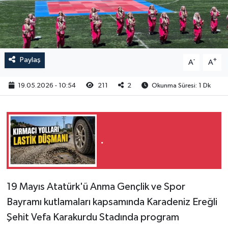
RESMİ İLAN
Paylaş
-
+
A
A
19.05.2026 - 10:54
211
2
Okunma Süresi: 1 Dk
.
19 Mayıs Atatürk'ü Anma Gençlik ve Spor
Bayramı kutlamaları kapsamında Karadeniz Ereğli
Şehit Vefa Karakurdu Stadında program