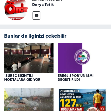
Derya Tetik
Bunlar da ilginizi çekebilir
‘SÜREÇ SIKINTILI
EREĞLİSPOR'UN İSMİ
NOKTALARA GİDİYOR’
DEĞİŞTİRİLDİ