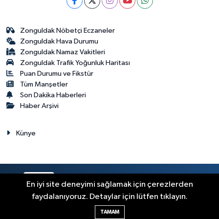
Zonguldak Nöbetçi Eczaneler
Zonguldak Hava Durumu
Zonguldak Namaz Vakitleri
Zonguldak Trafik Yoğunluk Haritası
Puan Durumu ve Fikstür
Tüm Manşetler
Son Dakika Haberleri
Haber Arşivi
Künye
RSS
Copyright © 2023. Her hakkı saklıdır.
En iyi site deneyimi sağlamak için çerezlerden
faydalanıyoruz. Detaylar için lütfen tıklayın.
Haber Yazılımı:
TE Bilişim
TAMAM