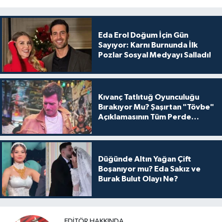
Eda Erol Doğum İçin Gün
Sayıyor: Karnı Burnunda İlk
Pozlar Sosyal Medyayı Salladı!
Kıvanç Tatlıtuğ Oyunculuğu
Bırakıyor Mu? Şaşırtan "Tövbe"
Açıklamasının Tüm Perde
Arkası
Düğünde Altın Yağan Çift
Boşanıyor mu? Eda Sakız ve
Burak Bulut Olayı Ne?
EDITÖR HAKKINDA