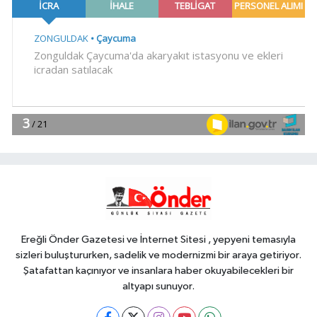
oğul kampı Ağustos'ta da sürecek
Gündem
17:02
Cevdet Yılmaz: Mekke Ortak
Savunma Anlaşması bölgesel
güvenliğe katkı sağlayacak
EĞİTİM
16:57
Özel öğrenci yurtlarına ilişkin
yönetmelik değişikliği... Geçiş süresi
uzatıldı
Genel
16:55
EVİNDE ÖLÜ BULUNDU!
Ereğli Önder Gazetesi ve İnternet Sitesi , yepyeni temasıyla
sizleri buluştururken, sadelik ve modernizmi bir araya getiriyor.
Şatafattan kaçınıyor ve insanlara haber okuyabilecekleri bir
altyapı sunuyor.