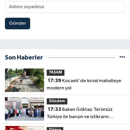
Gönder
Son Haberler
YAŞAM
17:39
Kocaeli'de kırsal mahalleye
modern yol
Gündem
17:33
Bakan Göktaş: Terörsüz
Türkiye ile barışın ve istikrarın
güçlendiği gelecek hedefliyoruz