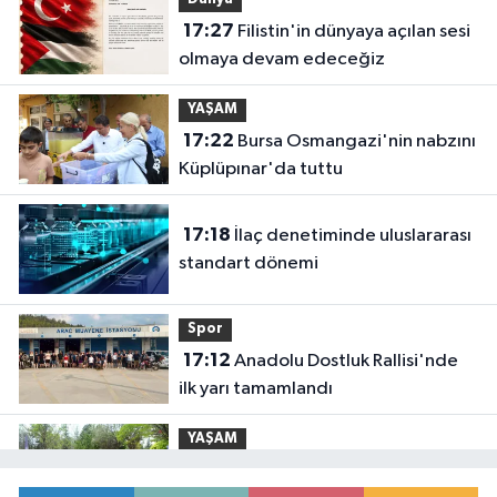
Dünya
17:27
Filistin'in dünyaya açılan sesi
olmaya devam edeceğiz
YAŞAM
17:22
Bursa Osmangazi'nin nabzını
Küplüpınar'da tuttu
17:18
İlaç denetiminde uluslararası
standart dönemi
Spor
17:12
Anadolu Dostluk Rallisi'nde
ilk yarı tamamlandı
YAŞAM
17:09
Konya Büyükşehir'in baba-