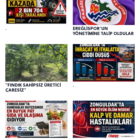
.
EREĞLİSPOR'UN
YÖNETİMİNE TALİP OLDULAR
"FINDIK SAHİPSİZ ÜRETİCİ
.
ÇARESİZ"