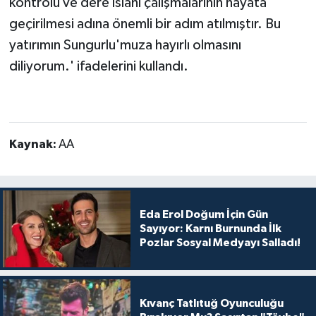
kontrolü ve dere ıslahı çalışmalarının hayata
geçirilmesi adına önemli bir adım atılmıştır. Bu
yatırımın Sungurlu'muza hayırlı olmasını
diliyorum.' ifadelerini kullandı.
Kaynak:
AA
Eda Erol Doğum İçin Gün
Sayıyor: Karnı Burnunda İlk
Pozlar Sosyal Medyayı Salladı!
Kıvanç Tatlıtuğ Oyunculuğu