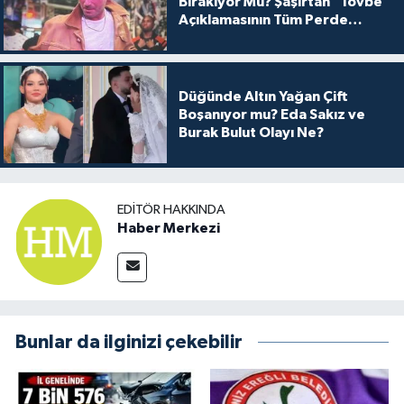
Bırakıyor Mu? Şaşırtan "Tövbe"
Açıklamasının Tüm Perde
Arkası
Düğünde Altın Yağan Çift
Boşanıyor mu? Eda Sakız ve
Burak Bulut Olayı Ne?
EDITÖR HAKKINDA
Haber Merkezi
Bunlar da ilginizi çekebilir