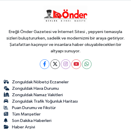
Teknoloji
18:45
Yapay zeka genç
girişimcilere yeni kapılar açıyor
Ereğli Önder Gazetesi ve İnternet Sitesi , yepyeni temasıyla
sizleri buluştururken, sadelik ve modernizmi bir araya getiriyor.
Şatafattan kaçınıyor ve insanlara haber okuyabilecekleri bir
altyapı sunuyor.
Zonguldak Nöbetçi Eczaneler
Zonguldak Hava Durumu
Zonguldak Namaz Vakitleri
Zonguldak Trafik Yoğunluk Haritası
Puan Durumu ve Fikstür
Tüm Manşetler
Son Dakika Haberleri
Haber Arşivi