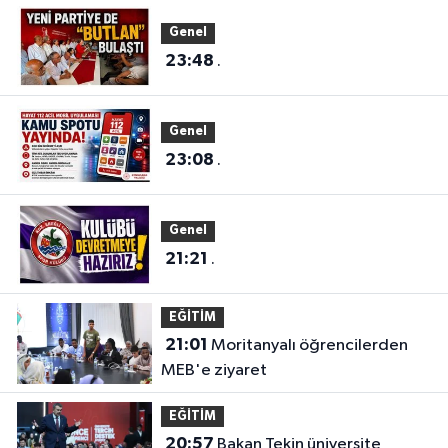
Genel
23:48
.
Genel
23:08
.
Genel
21:21
.
EĞİTİM
21:01
Moritanyalı öğrencilerden
MEB'e ziyaret
EĞİTİM
20:57
Bakan Tekin üniversite