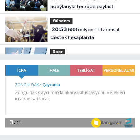
adaylarıyla tecrübe paylaştı
Gündem
20:53
688 milyon TL tarımsal
destek hesaplarda
Spor
19:02
Yelkencilerin zorlu
mücadelesi ilk günde nefes kesti
YAŞAM
18:55
Bursa'da tarihi eser
operasyonu! 273 sikke ve 18 obje ele
geçirildi
YAŞAM
18:51
Eyüpsultan Meydanı
yenileniyor... İlk taşı Nuri Aslan koydu