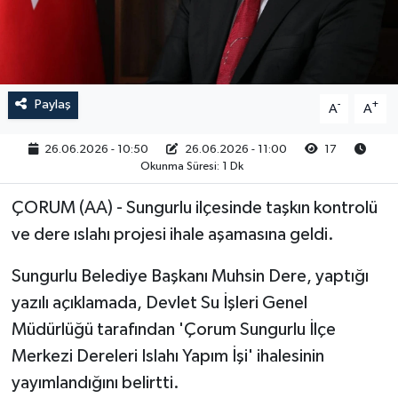
RESMİ İLAN
Paylaş
-
+
A
A
26.06.2026 - 10:50
26.06.2026 - 11:00
17
Okunma Süresi: 1 Dk
ÇORUM (AA) - Sungurlu ilçesinde taşkın kontrolü
ve dere ıslahı projesi ihale aşamasına geldi.
Sungurlu Belediye Başkanı Muhsin Dere, yaptığı
yazılı açıklamada, Devlet Su İşleri Genel
Müdürlüğü tarafından 'Çorum Sungurlu İlçe
Merkezi Dereleri Islahı Yapım İşi' ihalesinin
yayımlandığını belirtti.