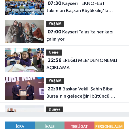
07:30
Kayseri TEKNOFEST
takımları Başkan Büyükkılıç'la
buluştu
YAŞAM
07:00
Kayseri Talas'ta her kapı
çalınıyor
Genel
22:56
EREĞLİ MEB'DEN ÖNEMLİ
AÇIKLAMA
YAŞAM
22:38
Başkan Vekili Şahin Biba:
Bursa'nın geleceğini bütüncül
anlayışla planlıyoruz
Dünya
22:32
Cumhurbaşkanı Erdoğan,
Suudi Arabistan yolcusu