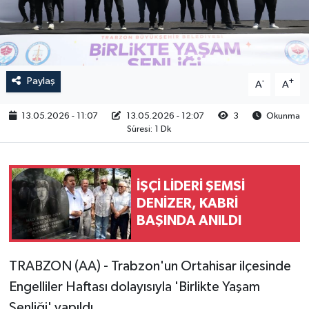
RESMİ İLAN
Paylaş
-
+
A
A
13.05.2026 - 11:07
13.05.2026 - 12:07
3
Okunma
Süresi: 1 Dk
İŞÇİ LİDERİ ŞEMSİ
DENİZER, KABRİ
BAŞINDA ANILDI
TRABZON (AA) - Trabzon'un Ortahisar ilçesinde
Engelliler Haftası dolayısıyla 'Birlikte Yaşam
Şenliği' yapıldı.