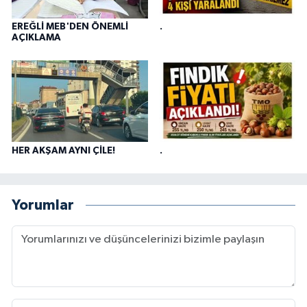
EREĞLİ MEB'DEN ÖNEMLİ
.
AÇIKLAMA
HER AKŞAM AYNI ÇİLE!
.
Yorumlar