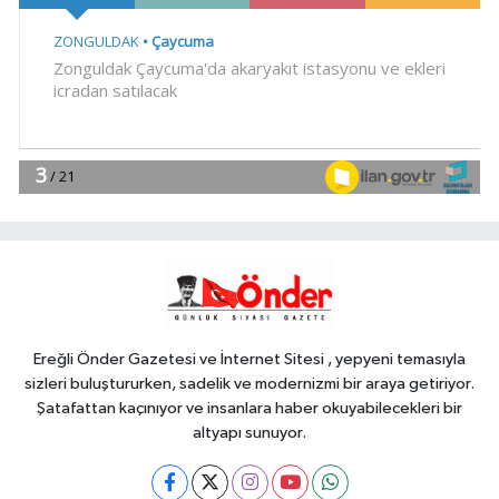
Gündem
22:24
Bursa'da TEKNOSAB KOBİ
OSB tanıtıldı... Bursa'nın kalkınma
yolculuğunda yeni dönem
YAŞAM
20:55
Kocaeli Darıca'ya
Büyükşehir'den modern ulaşım
yatırımı
Gündem
20:52
MGK'dan 8 maddelik
bildiri... Terörsüz Türkiye, bölgesel
güvenlik ve Gazze mesajı
Ereğli Önder Gazetesi ve İnternet Sitesi , yepyeni temasıyla
sizleri buluştururken, sadelik ve modernizmi bir araya getiriyor.
Şatafattan kaçınıyor ve insanlara haber okuyabilecekleri bir
altyapı sunuyor.