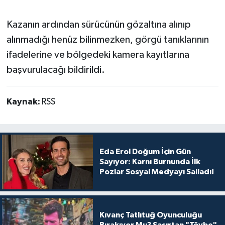
Kazanın ardından sürücünün gözaltına alınıp
alınmadığı henüz bilinmezken, görgü tanıklarının
ifadelerine ve bölgedeki kamera kayıtlarına
başvurulacağı bildirildi.
Kaynak:
RSS
Eda Erol Doğum İçin Gün
Sayıyor: Karnı Burnunda İlk
Pozlar Sosyal Medyayı Salladı!
Kıvanç Tatlıtuğ Oyunculuğu
Bırakıyor Mu? Şaşırtan "Tövbe"