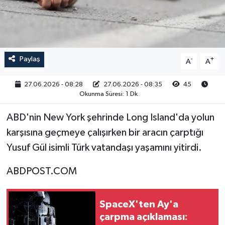
RESMİ İLAN
Paylaş
-
+
A
A
27.06.2026 - 08:28
27.06.2026 - 08:35
45
Okunma Süresi: 1 Dk
ABD'nin New York şehrinde Long Island'da yolun
karşısına geçmeye çalışırken bir aracın çarptığı
Yusuf Gül isimli Türk vatandaşı yaşamını yitirdi.
ABDPOST.COM
SpaceX'ten Ay'a
çarpma açıklaması: