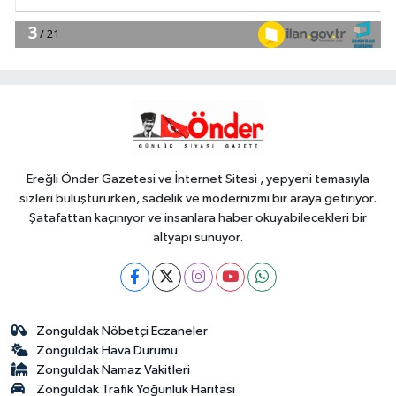
YAŞAM
18:51
Eyüpsultan Meydanı
yenileniyor... İlk taşı Nuri Aslan koydu
Teknoloji
18:45
Yapay zeka genç
girişimcilere yeni kapılar açıyor
Ereğli Önder Gazetesi ve İnternet Sitesi , yepyeni temasıyla
sizleri buluştururken, sadelik ve modernizmi bir araya getiriyor.
Şatafattan kaçınıyor ve insanlara haber okuyabilecekleri bir
altyapı sunuyor.
Zonguldak Nöbetçi Eczaneler
Zonguldak Hava Durumu
Zonguldak Namaz Vakitleri
Zonguldak Trafik Yoğunluk Haritası