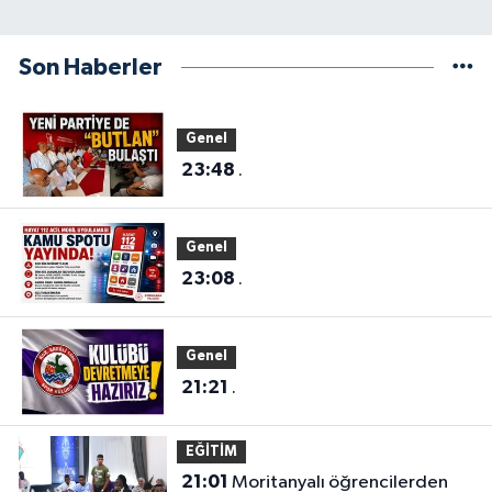
Son Haberler
Genel
23:48
.
Genel
23:08
.
Genel
21:21
.
EĞİTİM
21:01
Moritanyalı öğrencilerden