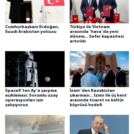
Cumhurbaşkanı Erdoğan,
Türkiye ile Vietnam
Suudi Arabistan yolcusu
arasında 'hava'da yeni
dönem... Sefer kapasitesi
artırıldı
SpaceX'ten Ay'a çarpma
İzmir'den Kazakistan
açıklaması: Sorumlu uzay
çıkarması... İzmir ile üç kent
operasyonları için
arasında ticaret ve kültür
çalışıyoruz
köprüsü hedefi