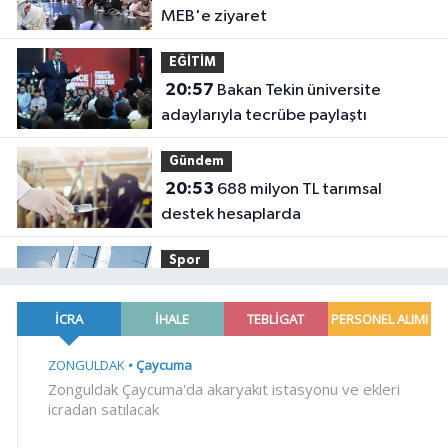
MEB'e ziyaret
EĞİTİM
20:57
Bakan Tekin üniversite
adaylarıyla tecrübe paylaştı
Gündem
20:53
688 milyon TL tarımsal
destek hesaplarda
Spor
19:02
Yelkencilerin zorlu
mücadelesi ilk günde nefes kesti
YAŞAM
18:55
Bursa'da tarihi eser
operasyonu! 273 sikke ve 18 obje ele
geçirildi